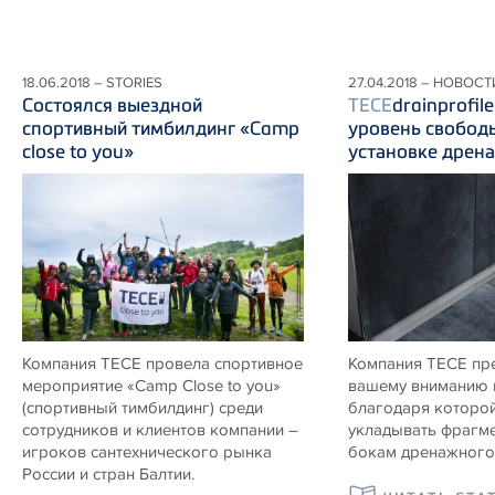
18.06.2018 – STORIES
27.04.2018 – НОВОСТ
Состоялся выездной
TECE
drainprofil
спортивный тимбилдинг «Camp
уровень свобод
close to you»
установке дрен
Компания ТЕСЕ провела спортивное
Компания ТЕСЕ пр
мероприятие «Camp Close to you»
вашему вниманию 
(спортивный тимбилдинг) среди
благодаря которой
сотрудников и клиентов компании –
укладывать фрагме
игроков сантехнического рынка
бокам дренажного 
России и стран Балтии.