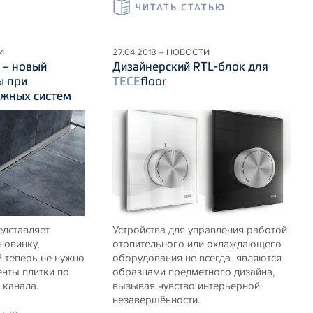
ЧИТАТЬ СТАТЬЮ
И
27.04.2018 – НОВОСТИ
e – новый
Дизайнерский RTL-блок для
ы при
TECE
floor
ажных систем
едставляет
Устройства для управления работой
новинку,
отопительного или охлаждающего
 теперь не нужно
оборудования не всегда являются
нты плитки по
образцами предметного дизайна,
канала.
вызывая чувство интерьерной
незавершённости.