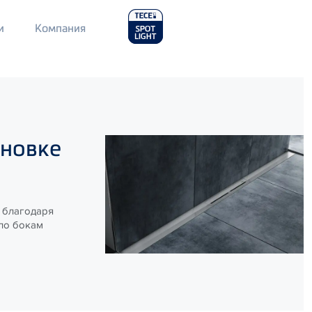
Main
и
Компания
Menu
2
ановке
 благодаря
 по бокам