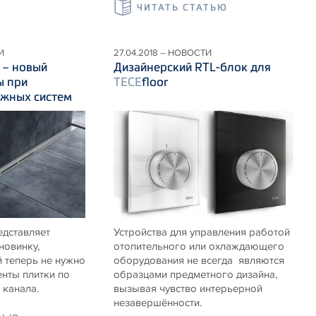
ЧИТАТЬ СТАТЬЮ
И
27.04.2018 – НОВОСТИ
e – новый
Дизайнерский RTL-блок для
ы при
TECE
floor
ажных систем
едставляет
Устройства для управления работой
новинку,
отопительного или охлаждающего
 теперь не нужно
оборудования не всегда являются
нты плитки по
образцами предметного дизайна,
канала.
вызывая чувство интерьерной
незавершённости.