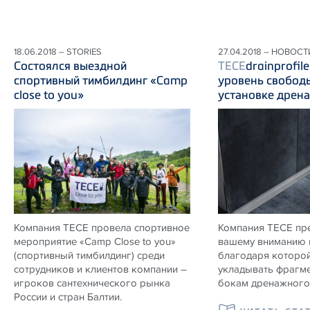
18.06.2018 – STORIES
27.04.2018 – НОВОСТ
Состоялся выездной
TECE
drainprofil
спортивный тимбилдинг «Camp
уровень свобод
close to you»
установке дрен
Компания ТЕСЕ провела спортивное
Компания ТЕСЕ пр
мероприятие «Camp Close to you»
вашему вниманию 
(спортивный тимбилдинг) среди
благодаря которой
сотрудников и клиентов компании –
укладывать фрагме
игроков сантехнического рынка
бокам дренажного 
России и стран Балтии.