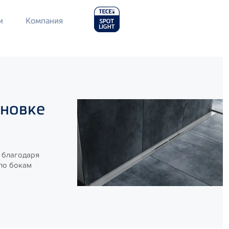
Main
и
Компания
Menu
2
ановке
 благодаря
 по бокам