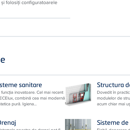
 – experimentaţi varietatea
i folosiţi configuratoarele
se
isteme sanitare
Structura 
 funcţia inovatoare. Cel mai recent
Dovedit în practic
 TECElux, combină cea mai modernă
modulelor de stru
tetica pură. Igiena...
acum chiar mai uşo