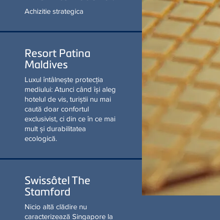
AFLAŢI MAI MULTE
Resort Patina
Maldives
Luxul întâlnește protecția
mediului: Atunci când își aleg
hotelul de vis, turiștii nu mai
caută doar confortul
exclusivist, ci din ce în ce mai
mult și durabilitatea
ecologică.
Swissôtel The
Stamford