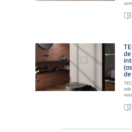
de t
sani
comp
TE
de 
in
(as
de
TECE
atât 
votu