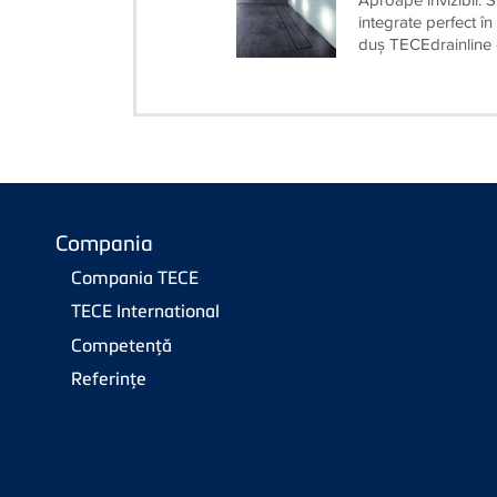
Sisteme de 
Aproape invizibil. 
integrate perfect î
duş TECEdrainline cu
Compania
Compania TECE
TECE International
Competenţă
Referinţe