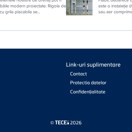
Drenaj
Sisteme de 
Sistemele noastre de drenaj pot fi
Fiabil, deoarece 
n băile modern proiectate. Rigola de
este o instalaţie 
 grila placabila se...
sau aer comprimat
Link-uri suplimentare
Contact
Protectia datelor
Confidențialitate