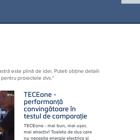
stră este plină de idei. Puteti obține detalii
 pentru proiectele dvs.“
TECE
one -
performanță
convingătoare în
testul de comparație
TECEone - mai bun, mai ușor,