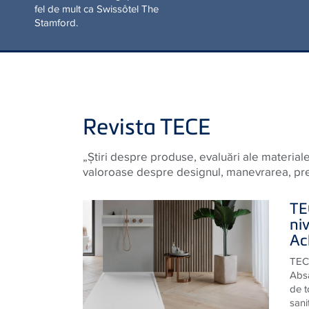
Nicio altă clădire nu
caracterizează Singapore la
fel de mult ca Swissôtel The
Stamford.
Revista TECE
„Știri despre produse, evaluări ale materiale
valoroase despre designul, manevrarea, precu
TE
niv
Ach
TEC
Absa