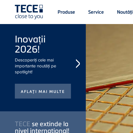
Main
Produse
Service
Noutăți
Menü
1
Skip to main content
Inovații 2026!
Descoperiți cele mai
importante noutăți pe
spotlight!
TECE
se
extinde la
nivel
international!
Achizitie strategica