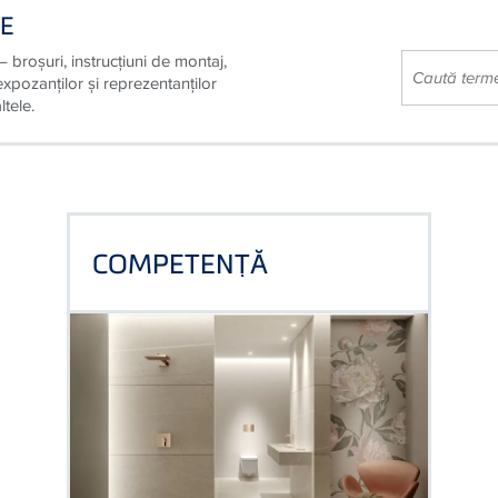
CE
 – broșuri, instrucțiuni de montaj,
xpozanților și reprezentanților
ltele.
COMPETENŢĂ