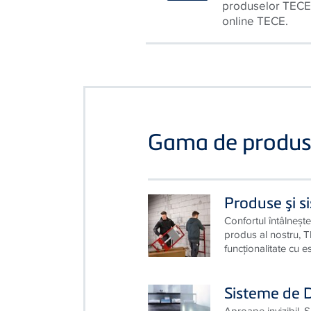
Design individual
produselor TECE ş
online TECE.
Gama de produ
Produse şi s
Confortul întâlneşte
produs al nostru,
funcţionalitate cu es