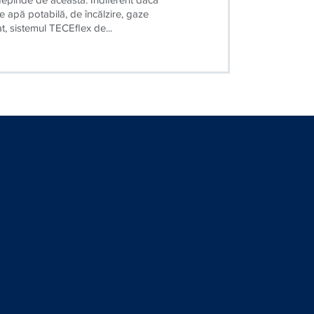
tevi
depinde de aceasta. Indiferent dacă
de apă potabilă, de încălzire, gaze
, sistemul TECEflex de...