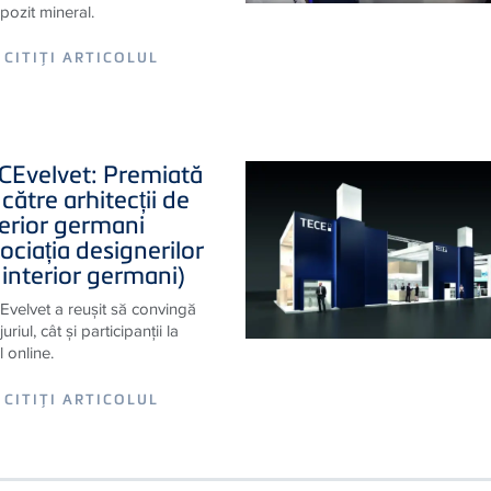
op din Spania de produse
tare fabricate din material
ozit mineral.
CITIŢI ARTICOLUL
CE
velvet: Premiată
către arhitecții de
terior germani
ociația designerilor
 interior germani)
velvet a reușit să convingă
juriul, cât și participanții la
l online.
CITIŢI ARTICOLUL