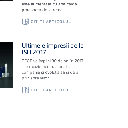
mai atractiv! Toaleta de dus care
nu necesita energie electrica si
este alimentata cu apa calda
proaspata de la retea.
CITIŢI ARTICOLUL
Ultimele impresii de la
ISH 2017
TECE va împlini 30 de ani în 2017
– o ocazie pentru a analiza
compania şi evoluţia sa şi de a
privi spre viitor.
CITIŢI ARTICOLUL