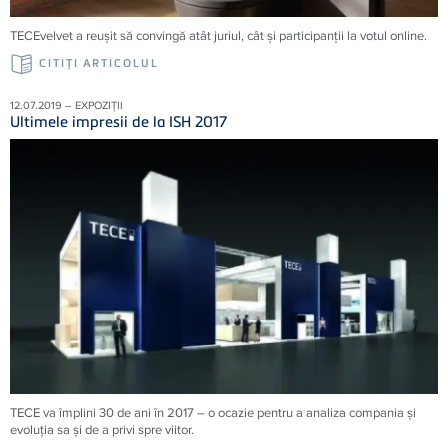
TECEvelvet a reușit să convingă atât juriul, cât și participanții la votul online.
CITIŢI ARTICOLUL
12.07.2019 – EXPOZIȚII
Ultimele impresii de la ISH 2017
TECE va împlini 30 de ani în 2017 – o ocazie pentru a analiza compania şi
evoluţia sa şi de a privi spre viitor.