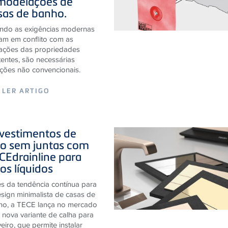
ndo as exigências modernas
am em conflito com as
tações das propriedades
tentes, são necessárias
ções não convencionais.
LER ARTIGO
vestimentos de
lo sem juntas com
CE
drainline para
los líquidos
s da tendência contínua para
sign minimalista de casas de
ho, a TECE lança no mercado
nova variante de calha para
eiro, que permite instalar
stimentos de solo sem juntas,