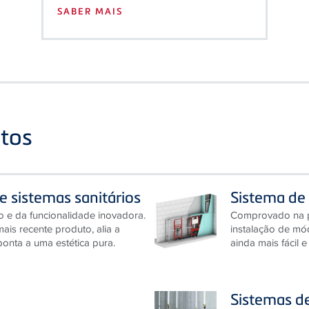
tos
 e sistemas sanitários
Sistema de 
o e da funcionalidade inovadora.
Comprovado na pr
ais recente produto, alia a
instalação de mó
ponta a uma estética pura.
ainda mais fácil e
Sistemas d
veis: os nossos sistemas de
Fiáveis ​​porque 