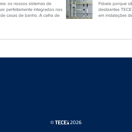
r perfeitamente integrados nos
deslizantes TECEf
de casas de banho. A calha de
em instalações de
©
2026