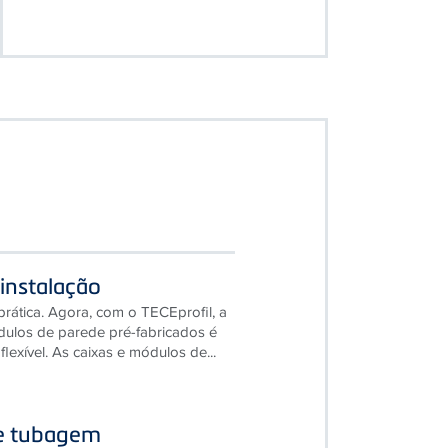
instalação
ática. Agora, com o TECEprofil, a
dulos de parede pré-fabricados é
 flexível. As caixas e módulos de...
e tubagem
são essenciais. O sistema de mangas