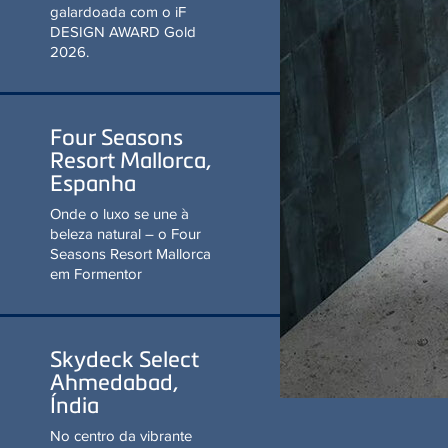
MAIS INFORMAÇÕES
Four Seasons Resort
Mallorca, Espanha
Onde o luxo se une à beleza
natural – o Four Seasons
Resort Mallorca em Formentor
Skydeck Select
Ahmedabad, Índia
No centro da vibrante
metrópole de Ahmedabad, o
‘Skydeck Select India’ simboliza