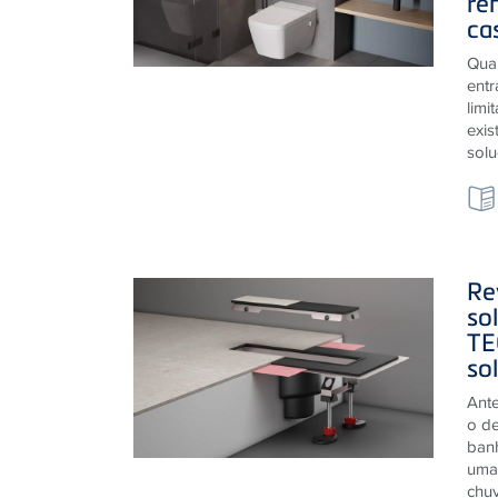
Qua
entr
limi
exis
solu
Re
so
TE
so
Ante
o de
ban
uma 
chuv
reve