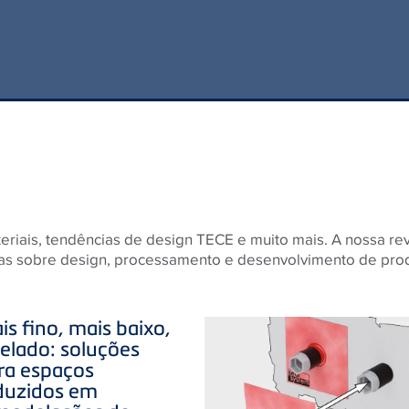
teriais, tendências de design
TECE
e muito mais. A nossa rev
as sobre design, processamento e desenvolvimento de prod
is fino, mais baixo,
selado: soluções
ra espaços
duzidos em
modelações de
sas de banho.