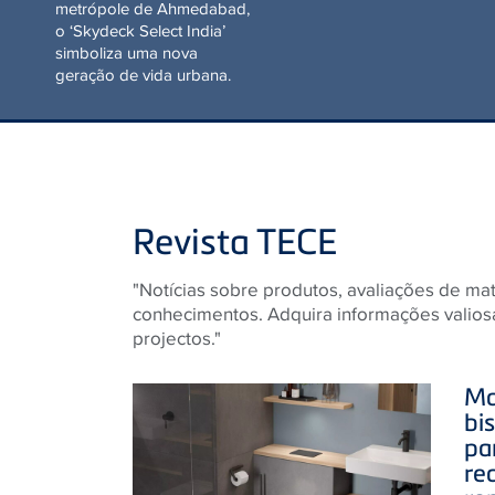
uma nova geração de vida
urbana.
Revista TECE
"Notícias sobre produtos, avaliações de ma
conhecimentos. Adquira informações valios
projectos."
Ma
bi
pa
re
re
ca