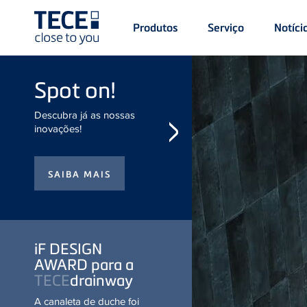
Main
Produtos
Serviço
Notíci
Menü
1
Skip to main content
Spot on!
Descubra já as nossas
inovações!
iF DESIGN
AWARD para
a
TECE
drainway
A canaleta de duche foi
galardoada com o iF DESIGN
AWARD Gold 2026.