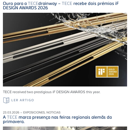
Ouro para a
TECE
drainway –
TECE
recebe dois prémios iF
DESIGN AWARDS 2026
TECE received two prestigious iF DESIGN AWARDS this year.
LER ARTIGO
23.03.2026 – EXPOSICIONES, NOTICIAS
A
TECE
marca presença nas feiras regionais alemãs da
primavera.