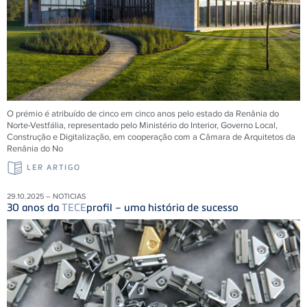
O prémio é atribuído de cinco em cinco anos pelo estado da Renânia do
Norte-Vestfália, representado pelo Ministério do Interior, Governo Local,
Construção e Digitalização, em cooperação com a Câmara de Arquitetos da
Renânia do No
LER ARTIGO
29.10.2025 – NOTICIAS
30 anos da
TECE
profil – uma história de sucesso