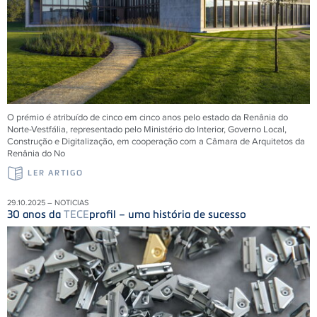
O prémio é atribuído de cinco em cinco anos pelo estado da Renânia do
Norte-Vestfália, representado pelo Ministério do Interior, Governo Local,
Construção e Digitalização, em cooperação com a Câmara de Arquitetos da
Renânia do No
LER ARTIGO
29.10.2025 – NOTICIAS
30 anos da
TECE
profil – uma história de sucesso