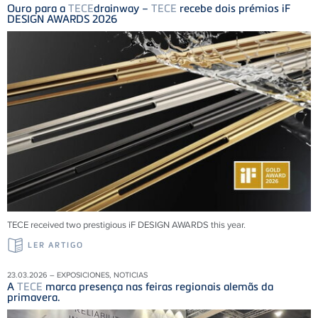
Ouro para a
TECE
drainway –
TECE
recebe dois prémios iF
DESIGN AWARDS 2026
TECE received two prestigious iF DESIGN AWARDS this year.
LER ARTIGO
23.03.2026 – EXPOSICIONES, NOTICIAS
A
TECE
marca presença nas feiras regionais alemãs da
primavera.