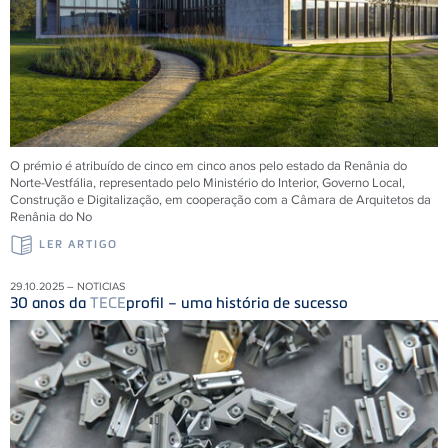
O prémio é atribuído de cinco em cinco anos pelo estado da Renânia do
Norte-Vestfália, representado pelo Ministério do Interior, Governo Local,
Construção e Digitalização, em cooperação com a Câmara de Arquitetos da
Renânia do No
LER ARTIGO
29.10.2025 – NOTICIAS
30 anos da
TECE
profil – uma história de sucesso