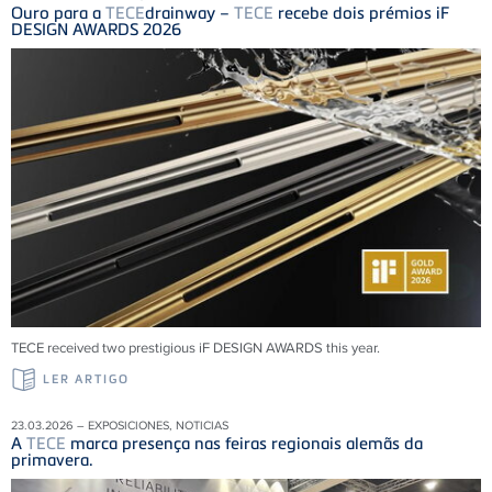
Ouro para a
TECE
drainway –
TECE
recebe dois prémios iF
DESIGN AWARDS 2026
TECE received two prestigious iF DESIGN AWARDS this year.
LER ARTIGO
23.03.2026 – EXPOSICIONES, NOTICIAS
A
TECE
marca presença nas feiras regionais alemãs da
primavera.