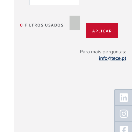
0
FILTROS USADOS
Para mais perguntas:
info@tece.pt
Floating
Sidebar