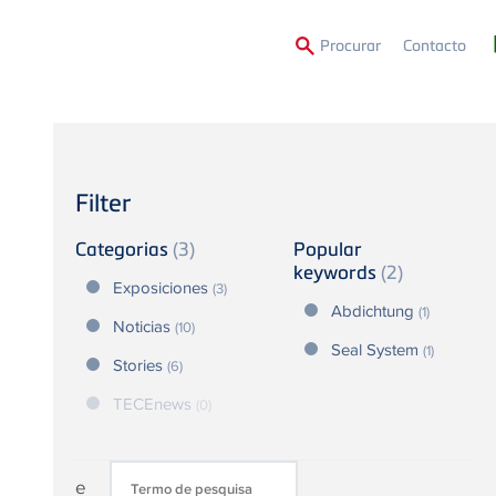
Second
Procurar
Contacto
Menu
Filter
Categorias
(3)
Popular
keywords
(2)
Exposiciones
(3)
Abdichtung
(1)
Noticias
(10)
Seal System
(1)
Stories
(6)
TECEnews
(0)
e