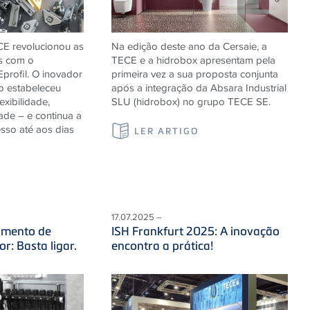
ECE revolucionou as
Na edição deste ano da Cersaie, a
as com o
TECE e a hidrobox apresentam pela
rofil. O inovador
primeira vez a sua proposta conjunta
ão estabeleceu
após a integração da Absara Industrial
xibilidade,
SLU (hidrobox) no grupo TECE SE.
dade – e continua a
sso até aos dias
LER ARTIGO
S
17.07.2025 –
imento de
ISH Frankfurt 2025: A inovação
r: Basta ligar.
encontra a prática!