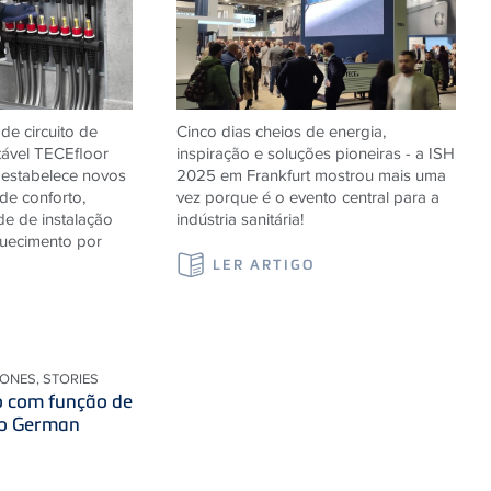
de circuito de
Cinco dias cheios de energia,
tável TECEfloor
inspiração e soluções pioneiras - a ISH
 estabelece novos
2025 em Frankfurt mostrou mais uma
de conforto,
vez porque é o evento central para a
de de instalação
indústria sanitária!
quecimento por
LER ARTIGO
IONES, STORIES
o com função de
 o German