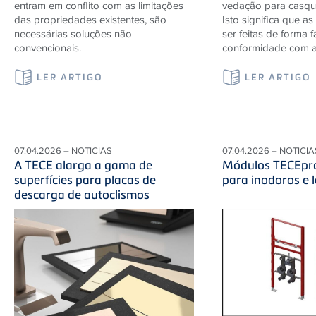
entram em conflito com as limitações
vedação para casqui
das propriedades existentes, são
Isto significa que a
necessárias soluções não
ser feitas de forma f
convencionais.
conformidade com a
LER ARTIGO
LER ARTIGO
07.04.2026 – NOTICIAS
07.04.2026 – NOTICIA
A TECE alarga a gama de
Módulos TECEpro
superfícies para placas de
para inodoros e 
descarga de autoclismos