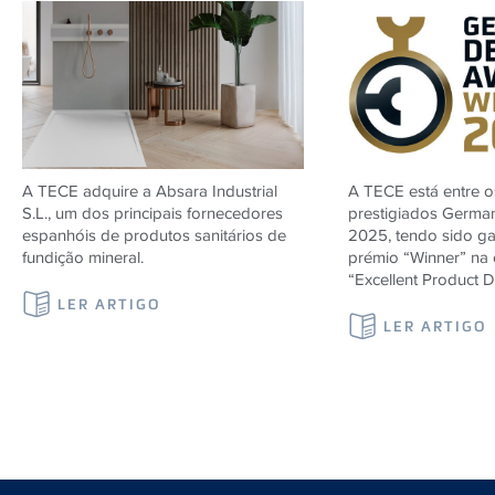
A TECE adquire a Absara Industrial
A TECE está entre 
S.L., um dos principais fornecedores
prestigiados Germa
espanhóis de produtos sanitários de
2025, tendo sido g
fundição mineral.
prémio “Winner” na 
“Excellent Product D
LER ARTIGO
LER ARTIGO