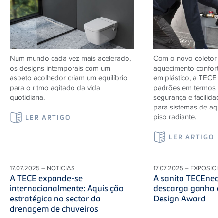
Num mundo cada vez mais acelerado,
Com o novo coletor 
os designs intemporais com um
aquecimento confor
aspeto acolhedor criam um equilíbrio
em plástico, a TECE
para o ritmo agitado da vida
padrões em termos 
quotidiana.
segurança e facilida
para sistemas de a
piso radiante.
LER ARTIGO
LER ARTIGO
17.07.2025 – NOTICIAS
17.07.2025 – EXPOSIC
A TECE expande-se
A sanita TECEne
internacionalmente: Aquisição
descarga ganha
estratégica no sector da
Design Award
drenagem de chuveiros