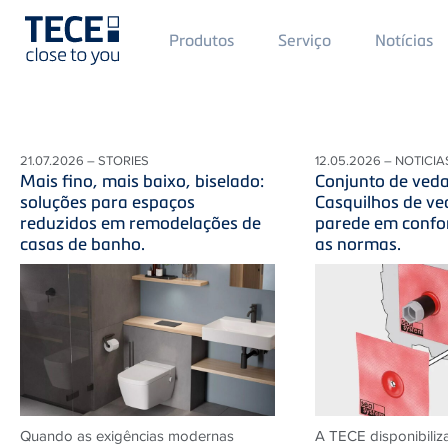
Main
Produtos
Serviço
Notícias
Menü
1
Skip to main content
21.07.2026 – STORIES
12.05.2026 – NOTICIA
Mais fino, mais baixo, biselado:
Conjunto de ved
soluções para espaços
Casquilhos de ve
reduzidos em remodelações de
parede em conf
casas de banho.
as normas.
Quando as exigências modernas
A TECE disponibiliza