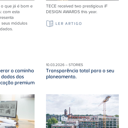
 o que já é bom e
TECE received two prestigious iF
s: com esta
DESIGN AWARDS this year.
resenta
s seus módulos
LER ARTIGO
idados.
10.03.2026 – STORIES
iderar o caminho
Transparência total para o seu
s dados dos
planeamento.
ficação premium