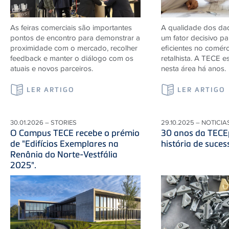
As feiras comerciais são importantes
A qualidade dos da
pontos de encontro para demonstrar a
um fator decisivo p
proximidade com o mercado, recolher
eficientes no comérc
feedback e manter o diálogo com os
retalhista. A TECE 
atuais e novos parceiros.
nesta área há anos.
LER ARTIGO
LER ARTIGO
30.01.2026 – STORIES
29.10.2025 – NOTICIA
O Campus TECE recebe o prémio
30 anos da TECE
de "Edifícios Exemplares na
história de suces
Renânia do Norte-Vestfália
2025".