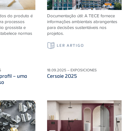
dos do produto é
Documentação útil: A TECE fornece
ara processos
informações ambientais abrangentes
io grossista e
para decisões sustentáveis ​​nos
estabelece normas
projetos.
LER ARTIGO
S
18.09.2025 – EXPOSICIONES
profil – uma
Cersaie 2025
so