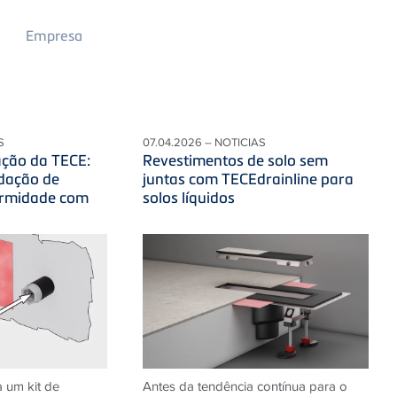
Main
Empresa
Menu
2
S
07.04.2026 – NOTICIAS
ação da TECE:
Revestimentos de solo sem
dação de
juntas com TECEdrainline para
ormidade com
solos líquidos
 um kit de
Antes da tendência contínua para o