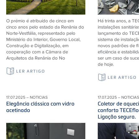
O prémio é atribuído de cinco em
Há trinta anos, a T
cinco anos pelo estado da Renânia do
instalações sanitári
Norte-Vestfália, representado pelo
lançamento do TECEp
Ministério do Interior, Governo Local,
sistema de instalaç
Construção e Digitalização, em
novos padrões de fle
cooperação com a Câmara de
eficiência e estabili
Arquitetos da Renânia do No
ser um caso de suce
de hoje.
LER ARTIGO
LER ARTIGO
17.07.2025 – NOTICIAS
17.07.2025 – NOTICIA
Elegância clássica com vidro
Coletor de aquec
acetinado
conforto TECEfloo
Ligação segura.