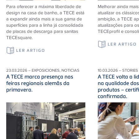
Para oferecer a máxima liberdade de
Melhorar ainda mais
design na casa de banho, a TECE está
atualizar os clássico
a expandir ainda mais a sua gama de
ambição, a TECE ap
superfícies para a linha já consolidada
atualizações para o
de placas de descarga para sanitas
TECEprofil e consol
TECEsquare.
LER ARTIGO
LER ARTIGO
23.03.2026 – EXPOSICIONES, NOTICIAS
10.03.2026 – STORIES
A TECE marca presença nas
A TECE volta a l
feiras regionais alemãs da
na qualidade do
primavera.
produtos – certi
confirmada.