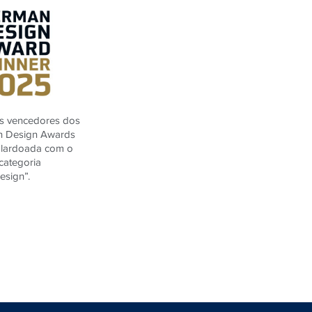
os vencedores dos
n Design Awards
alardoada com o
categoria
esign”.