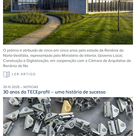
O prémio é atribuído de cinco em cinco anos pelo estado da Renânia do
Norte-Vestfália, representado pelo Ministério do Interior, Governo Local,
Construção e Digitalização, em cooperação com a Câmara de Arquitetos da
Renânia do No
LER ARTIGO
29.10.2025 – NOTICIAS
30 anos da TECEprofil – uma história de sucesso