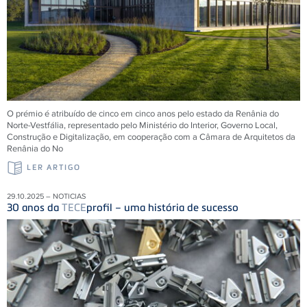
O prémio é atribuído de cinco em cinco anos pelo estado da Renânia do
Norte-Vestfália, representado pelo Ministério do Interior, Governo Local,
Construção e Digitalização, em cooperação com a Câmara de Arquitetos da
Renânia do No
LER ARTIGO
29.10.2025 – NOTICIAS
30 anos da
TECE
profil – uma história de sucesso