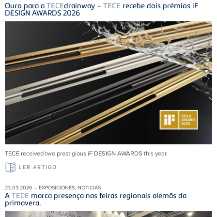
Ouro para a
TECE
drainway –
TECE
recebe dois prémios iF
DESIGN AWARDS 2026
TECE received two prestigious iF DESIGN AWARDS this year.
LER ARTIGO
23.03.2026 – EXPOSICIONES, NOTICIAS
A
TECE
marca presença nas feiras regionais alemãs da
primavera.