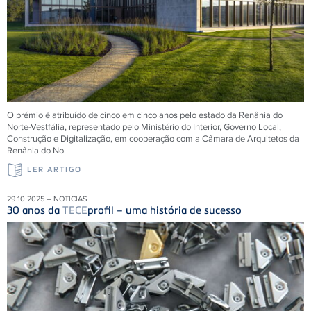
O prémio é atribuído de cinco em cinco anos pelo estado da Renânia do
Norte-Vestfália, representado pelo Ministério do Interior, Governo Local,
Construção e Digitalização, em cooperação com a Câmara de Arquitetos da
Renânia do No
LER ARTIGO
29.10.2025 – NOTICIAS
30 anos da
TECE
profil – uma história de sucesso