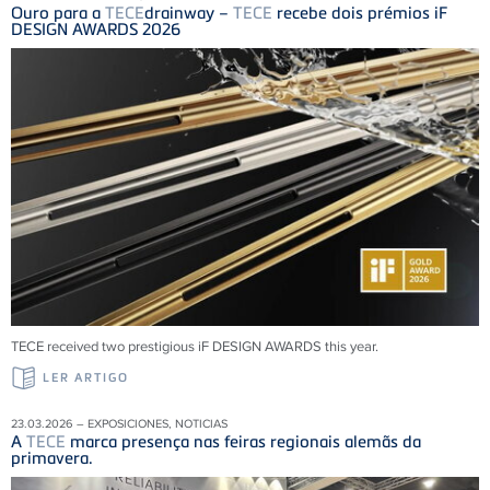
Ouro para a
TECE
drainway –
TECE
recebe dois prémios iF
DESIGN AWARDS 2026
TECE received two prestigious iF DESIGN AWARDS this year.
LER ARTIGO
23.03.2026 – EXPOSICIONES, NOTICIAS
A
TECE
marca presença nas feiras regionais alemãs da
primavera.