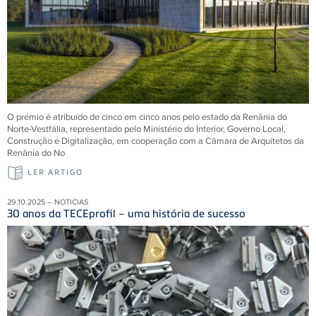
O prémio é atribuído de cinco em cinco anos pelo estado da Renânia do
Norte-Vestfália, representado pelo Ministério do Interior, Governo Local,
Construção e Digitalização, em cooperação com a Câmara de Arquitetos da
Renânia do No
LER ARTIGO
29.10.2025 – NOTICIAS
30 anos da TECEprofil – uma história de sucesso