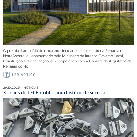
O prémio é atribuído de cinco em cinco anos pelo estado da Renânia do
Norte-Vestfália, representado pelo Ministério do Interior, Governo Local,
Construção e Digitalização, em cooperação com a Câmara de Arquitetos da
Renânia do No
LER ARTIGO
29.10.2025 – NOTICIAS
30 anos da TECEprofil – uma história de sucesso