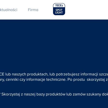
Main
ktualności
Firma
Menu
2
ECE lub naszych produktach, lub potrzebujesz informacji s
y, cenniki czy informacje techniczne. Po prostu skorzystaj z
? Skorzystaj z naszej bazy produktów lub zamów szukany d