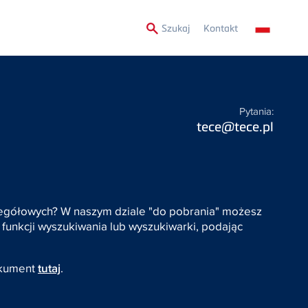
Secondary
Szukaj
Kontakt
Menu
Pytania:
tece@tece.pl
zczegółowych? W naszym dziale "do pobrania" możesz
 funkcji wyszukiwania lub wyszukiwarki, podając
okument
tutaj
.