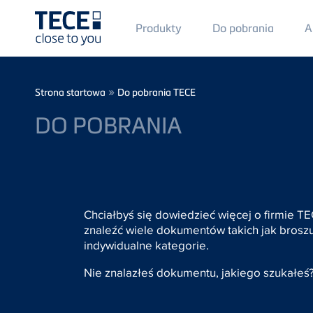
Main
Produkty
Do pobrania
A
Menü
1
Skip to main content
Breadcrumb
»
Strona startowa
Do pobrania TECE
DO POBRANIA
Chciałbyś się dowiedzieć więcej o firmie T
znaleźć wiele dokumentów takich jak broszur
indywidualne kategorie.
Nie znalazłeś dokumentu, jakiego szukałeś