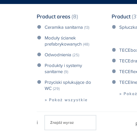
Product areas
(8)
Product
(3
Ceramika sanitarna
Spłuczk
(13)
Moduły ścianek
prefabrykowanych
(48)
TECEbo
Odwodnienia
(25)
TECEdra
Produkty i systemy
sanitarne
TECEfle
(9)
Przyciski spłukujące do
TECElin
WC
(29)
» Poka
» Pokaż wszystkie
i