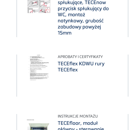
spłukujące, TECEnow
przycisk spłukujący do
WC, montaż
natynkowy, grubość
zabudowy powyżej
15mm
APROBATY I CERTYFIKATY
TECEflex KDWU rury
TECEflex
INSTRUKCJE MONTAŻU
TECEfloor, moduł
główny - sterowanie