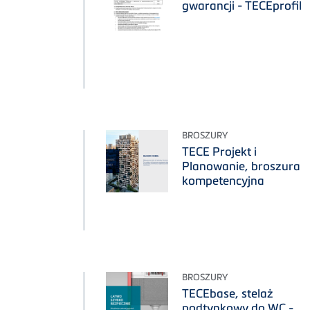
gwarancji - TECEprofil
BROSZURY
TECE Projekt i
Planowanie, broszura
kompetencyjna
BROSZURY
TECEbase, stelaż
podtynkowy do WC -