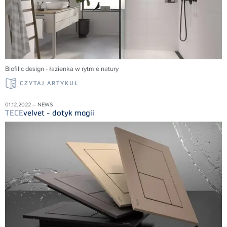
Biofilic design - łazienka w rytmie natury
CZYTAJ ARTYKUŁ
01.12.2022 – NEWS
TECE
velvet - dotyk magii