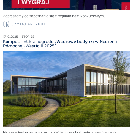
Zapraszamy do zapoznania się z regulaminem konkursowym.
CZYTAJ ARTYKUŁ
17.10.2025 – STORIES
Kampus
TECE
z nagrodą „Wzorowe budynki w Nadrenii
Północnej-Westfalii 2025”
Nagroda jest przyznawana co pięć lat przez kraj związkowy Nadrenia