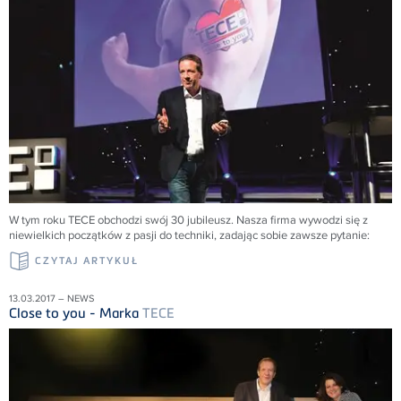
W tym roku TECE obchodzi swój 30 jubileusz. Nasza firma wywodzi się z
niewielkich początków z pasji do techniki, zadając sobie zawsze pytanie:
CZYTAJ ARTYKUŁ
13.03.2017 – NEWS
Close to you - Marka
TECE