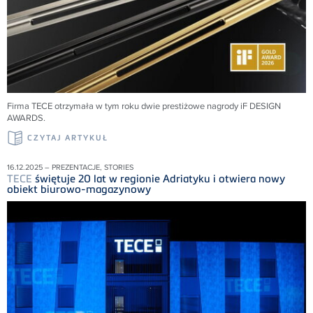
Firma
TECE
otrzymała w tym roku dwie prestiżowe nagrody iF DESIGN
AWARDS
.
CZYTAJ ARTYKUŁ
16.12.2025 – PREZENTACJE, STORIES
TECE
świętuje 20 lat w regionie Adriatyku i otwiera nowy
obiekt biurowo-magazynowy