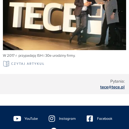
W 2017 r przypadają ISH i 30e urodziny firmy.
CZYTAJ ARTYKUŁ
Pytania:
tece@tece.pl
Floating
Sidebar
YouTube
Instagram
Facebook