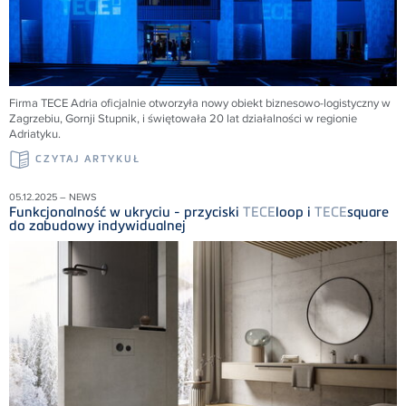
Firma
TECE
Adria oficjalnie otworzyła nowy obiekt biznesowo-logistyczny w
Zagrzebiu, Gornji Stupnik, i świętowała 20 lat działalności w regionie
Adriatyku.
CZYTAJ ARTYKUŁ
05.12.2025 – NEWS
Funkcjonalność w ukryciu - przyciski
TECE
loop i
TECE
square
do zabudowy indywidualnej