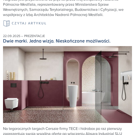
Północna-Westfalia, reprezentowany przez Ministerstwo Spraw
Wewnętrznych, Samorządu Terytorialnego, Budownictwa i Cyfryzacji, we
współpracy z Izbą Architektów Nadrenii Północnej-Westfalii.
CZYTAJ ARTYKUŁ
22.09.2025 – PREZENTACJE
Dwie marki. Jedna wizja. Nieskończone możliwości.
Na tegorocznych targach Cersaie firmy TECE i hidrobox po raz pierwszy
zaprezentują swoją wspólną ofertę po włączeniu Absara Industrial SLU