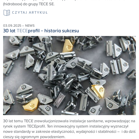
(hidroboox) do grupy TECE SE.
CZYTAJ ARTYKUŁ
03.09.2025 – NEWS
30 lat
TECE
profil - historia sukcesu
30 lat temu
TECE
zrewolucjonizowała instalacje sanitarne, wprowadzając na
rynek system
TECE
profil. Ten innowacyjny system instalacyjny wyznaczył
nowe standardy w zakresie elastyczności, wydajności i stabilności – i do dziś
cieszy się ogromnym powodzeniem.