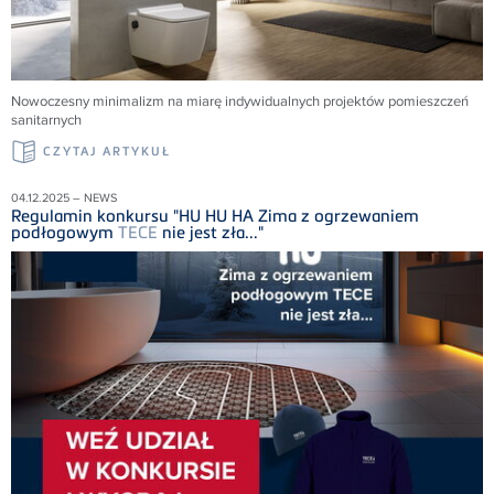
Nowoczesny minimalizm na miarę indywidualnych projektów pomieszczeń
sanitarnych
CZYTAJ ARTYKUŁ
04.12.2025 – NEWS
Regulamin konkursu "HU HU HA Zima z ogrzewaniem
podłogowym
TECE
nie jest zła..."