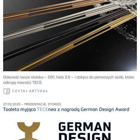
Odwiedź nasze stoisko – D91, hala 3.0 – i dołącz do pierwszych osób, które
odkryją nowości
TECE
.
CZYTAJ ARTYKUŁ
27.02.2025 – PREZENTACJE, STORIES
Toaleta myjąca
TECE
neo z nagrodą German Design Award