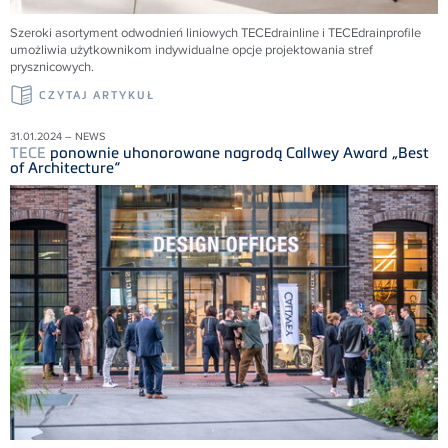
Szeroki asortyment odwodnień liniowych
TECE
drainline i
TECE
drainprofile
umożliwia użytkownikom indywidualne opcje projektowania stref
prysznicowych.
CZYTAJ ARTYKUŁ
31.01.2024 – NEWS
TECE
ponownie uhonorowane nagrodą Callwey Award „Best
of Architecture“