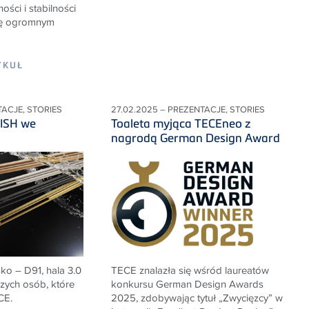
ości i stabilności
się ogromnym
YKUŁ
TACJE, STORIES
27.02.2025 – PREZENTACJE, STORIES
 ISH we
Toaleta myjąca TECEneo z
nagrodą German Design Award
ko – D91, hala 3.0
TECE znalazła się wśród laureatów
szych osób, które
konkursu German Design Awards
CE.
2025, zdobywając tytuł „Zwycięzcy” w