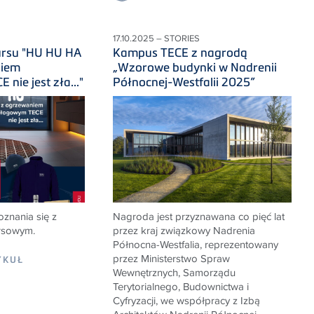
17.10.2025 – STORIES
ursu "HU HU HA
Kampus TECE z nagrodą
niem
„Wzorowe budynki w Nadrenii
nie jest zła..."
Północnej-Westfalii 2025”
znania się z
Nagroda jest przyznawana co pięć lat
rsowym.
przez kraj związkowy Nadrenia
Północna-Westfalia, reprezentowany
przez Ministerstwo Spraw
YKUŁ
Wewnętrznych, Samorządu
Terytorialnego, Budownictwa i
Cyfryzacji, we współpracy z Izbą