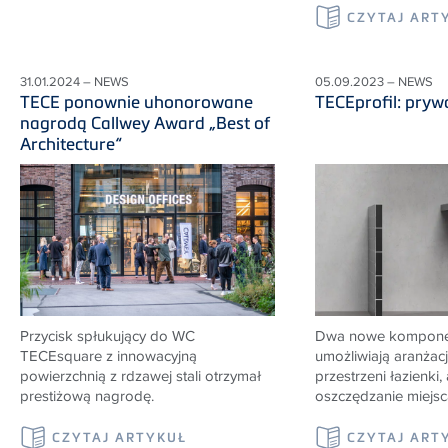
CZYTAJ ART
31.01.2024 – NEWS
05.09.2023 – NEWS
TECE ponownie uhonorowane
TECEprofil: pryw
nagrodą Callwey Award „Best of
Architecture“
Przycisk spłukujący do WC
Dwa nowe kompone
TECEsquare z innowacyjną
umożliwiają aranżacj
powierzchnią z rdzawej stali otrzymał
przestrzeni łazienki,
prestiżową nagrodę.
oszczędzanie miejsc
CZYTAJ ARTYKUŁ
CZYTAJ ART