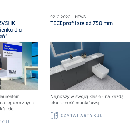
02.12.2022 – NEWS
 ZVSHK
TECEprofil stelaż 750 mm
ienka dla
eń”
laureatem
Najniższy w swojej klasie - na każdą
 na tegorocznych
okoliczność montażową
furcie.
CZYTAJ ARTYKUŁ
YKUŁ