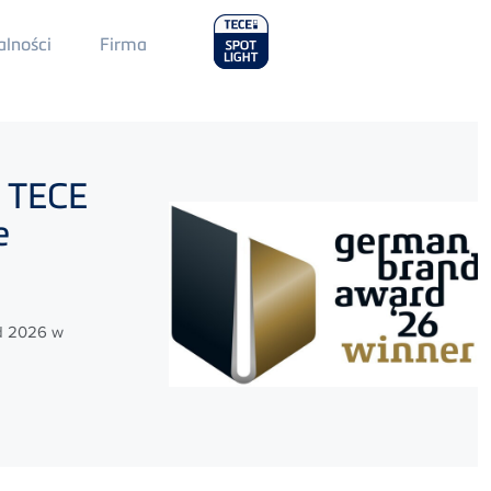
Main
alności
Firma
Menu
2
:
TECE
e
d 2026 w