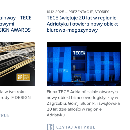
16.12.2025 – PREZENTACJE, STORIES
rainway - TECE
TECE świętuje 20 lat w regionie
żowymi
Adriatyku i otwiera nowy obiekt
ESIGN AWARDS
biurowo-magazynowy
ła w tym roku
Firma TECE Adria oficjalnie otworzyła
grody iF DESIGN
nowy obiekt biznesowo-logistyczny w
Zagrzebiu, Gornji Stupnik, i świętowała
20 lat działalności w regionie
Adriatyku.
YKUŁ
CZYTAJ ARTYKUŁ