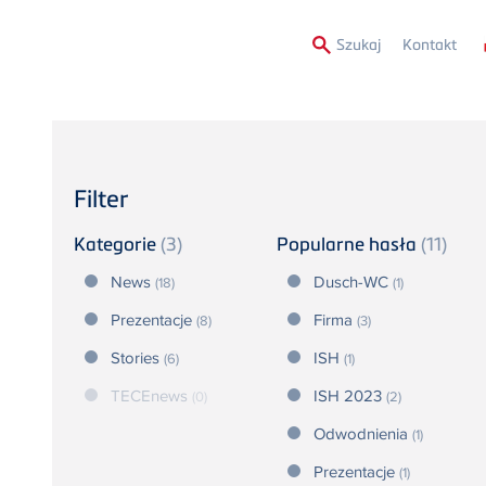
Secon
Szukaj
Kontakt
Menu
Filter
Kategorie
(3)
Popularne hasła
(11)
News
Dusch-WC
(18)
(1)
Prezentacje
Firma
(8)
(3)
Stories
ISH
(6)
(1)
TECEnews
ISH 2023
(0)
(2)
Odwodnienia
(1)
Prezentacje
(1)