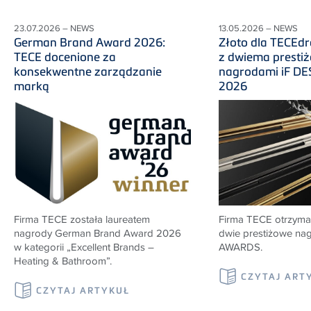
23.07.2026 – NEWS
13.05.2026 – NEWS
German Brand Award 2026:
Złoto dla TECEd
TECE docenione za
z dwiema presti
konsekwentne zarządzanie
nagrodami iF D
marką
2026
Firma TECE została laureatem
Firma TECE otrzyma
nagrody German Brand Award 2026
dwie prestiżowe na
w kategorii „Excellent Brands –
AWARDS
.
Heating & Bathroom”.
CZYTAJ ART
CZYTAJ ARTYKUŁ