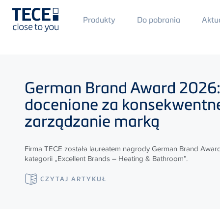
Main
Produkty
Do pobrania
Aktu
Menü
1
Skip to main content
German Brand Award 2026
docenione za konsekwentn
zarządzanie marką
Firma
TECE
została laureatem nagrody German Brand Awar
kategorii „Excellent Brands – Heating & Bathroom”.
CZYTAJ ARTYKUŁ