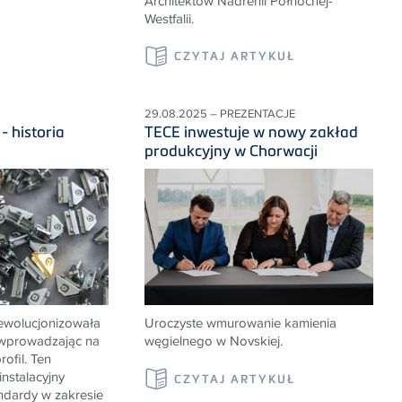
Architektów Nadrenii Północnej-
Westfalii.
CZYTAJ ARTYKUŁ
29.08.2025 – PREZENTACJE
- historia
TECE inwestuje w nowy zakład
produkcyjny w Chorwacji
ewolucjonizowała
Uroczyste wmurowanie kamienia
, wprowadzając na
węgielnego w Novskiej.
ofil. Ten
nstalacyjny
CZYTAJ ARTYKUŁ
ndardy w zakresie