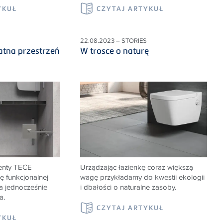
YKUŁ
CZYTAJ ARTYKUŁ
22.08.2023 – STORIES
atna przestrzeń
W trosce o naturę
nty TECE
Urządzając łazienkę coraz większą
ę funkcjonalnej
wagę przykładamy do kwestii ekologii
 a jednocześnie
i dbałości o naturalne zasoby.
a.
CZYTAJ ARTYKUŁ
YKUŁ