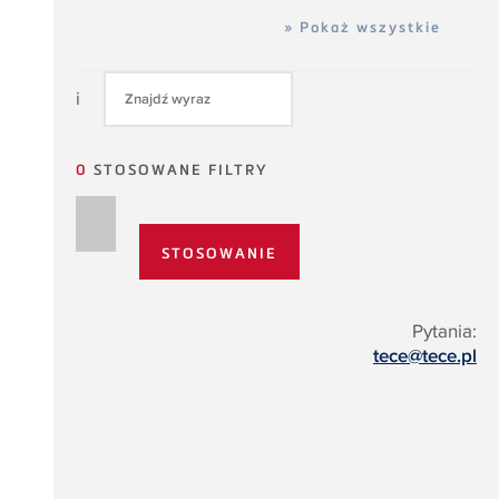
» Pokaż wszystkie
i
0
STOSOWANE FILTRY
Pytania:
tece@tece.pl