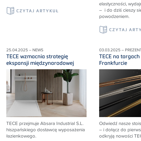
elastyczności, wydajn
– i do dziś cieszy 
CZYTAJ ARTYKUŁ
powodzeniem.
CZYTAJ ART
25.04.2025 – NEWS
03.03.2025 – PREZEN
TECE wzmacnia strategię
TECE na targach
ekspansji międzynarodowej
Frankfurcie
TECE przejmuje Absara Industrial S.L.
Odwiedź nasze stois
hiszpańskiego dostawcę wyposażenia
– i dołącz do pierw
łazienkowego.
odkryją nowości TE