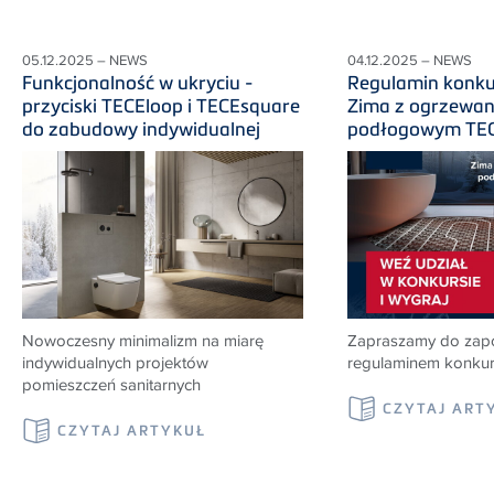
05.12.2025 – NEWS
04.12.2025 – NEWS
Funkcjonalność w ukryciu -
Regulamin konk
przyciski TECEloop i TECEsquare
Zima z ogrzewa
do zabudowy indywidualnej
podłogowym TECE 
Nowoczesny minimalizm na miarę
Zapraszamy do zapo
indywidualnych projektów
regulaminem konku
pomieszczeń sanitarnych
CZYTAJ ART
CZYTAJ ARTYKUŁ