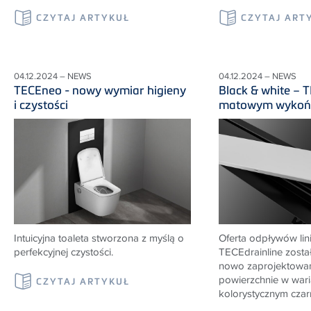
CZYTAJ ARTYKUŁ
CZYTAJ ART
04.12.2024 – NEWS
04.12.2024 – NEWS
TECEneo - nowy wymiar higieny
Black & white – 
i czystości
matowym wykoń
Intuicyjna toaleta stworzona z myślą o
Oferta odpływów li
perfekcyjnej czystości.
TECEdrainline zosta
nowo zaprojektowa
powierzchnie w wari
CZYTAJ ARTYKUŁ
kolorystycznym czarn