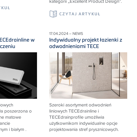
kategorii „Excellent Product Design”.
YKUŁ
CZYTAJ ARTYKUŁ
17.04.2024 – NEWS
TECEdrainline w
Indywidualny projekt łazienki z
czeniu
odwodnieniami TECE
niowych
Szeroki asortyment odwodnień
ła poszerzona o
liniowych TECEdrainline i
ne matowe
TECEdrainprofile umożliwia
ancie
użytkownikom indywidualne opcje
ym i białym .
projektowania stref prysznicowych.