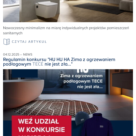
Nowoczesny minimalizm na miarę indywidualnych projektów pomieszczeń
sanitarnych
CZYTAJ ARTYKUŁ
04.12.2025 – NEWS
Regulamin konkursu "HU HU HA Zima z ogrzewaniem
podłogowym
TECE
nie jest zła..."