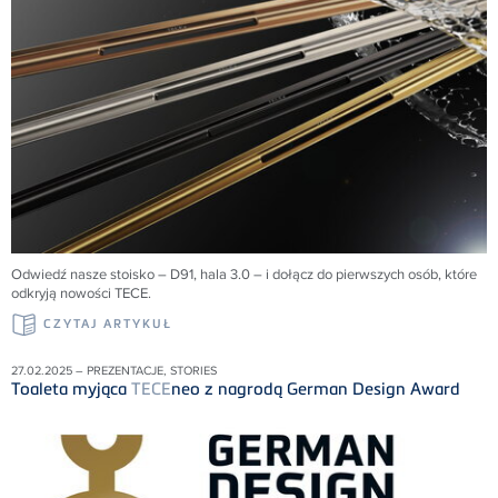
Odwiedź nasze stoisko – D91, hala 3.0 – i dołącz do pierwszych osób, które
odkryją nowości
TECE
.
CZYTAJ ARTYKUŁ
27.02.2025 – PREZENTACJE, STORIES
Toaleta myjąca
TECE
neo z nagrodą German Design Award