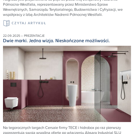
Północna-Westfalia, reprezentowany przez Ministerstwo Spraw
Wewnętrznych, Samorządu Terytorialnego, Budownictwa i Cyfryzacji, we
współpracy z Izbą Architektów Nadrenii Północnej-Westfalii.
CZYTAJ ARTYKUŁ
22.09.2025 – PREZENTACJE
Dwie marki. Jedna wizja. Nieskończone możliwości.
Na tegorocznych targach Cersaie firmy TECE i hidrobox po raz pierwszy
zaprezentują swoją wspólną ofertę po włączeniu Absara Industrial SLU