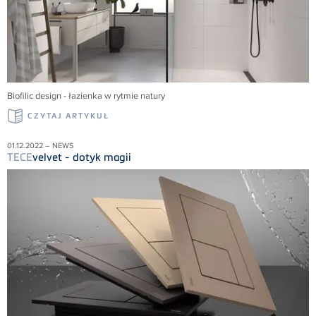
Biofilic design - łazienka w rytmie natury
CZYTAJ ARTYKUŁ
01.12.2022 – NEWS
TECE
velvet - dotyk magii