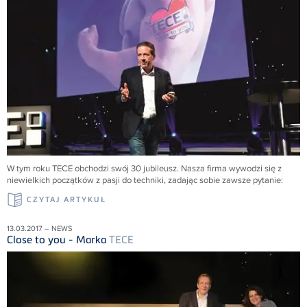
W tym roku TECE obchodzi swój 30 jubileusz. Nasza firma wywodzi się z
niewielkich początków z pasji do techniki, zadając sobie zawsze pytanie:
CZYTAJ ARTYKUŁ
13.03.2017 – NEWS
Close to you - Marka
TECE