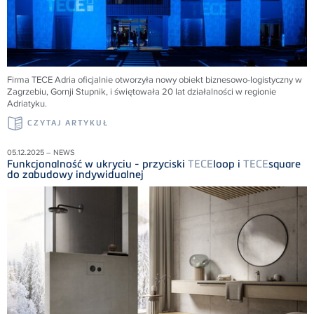
Firma
TECE
Adria oficjalnie otworzyła nowy obiekt biznesowo-logistyczny w
Zagrzebiu, Gornji Stupnik, i świętowała 20 lat działalności w regionie
Adriatyku.
CZYTAJ ARTYKUŁ
05.12.2025 – NEWS
Funkcjonalność w ukryciu - przyciski
TECE
loop i
TECE
square
do zabudowy indywidualnej