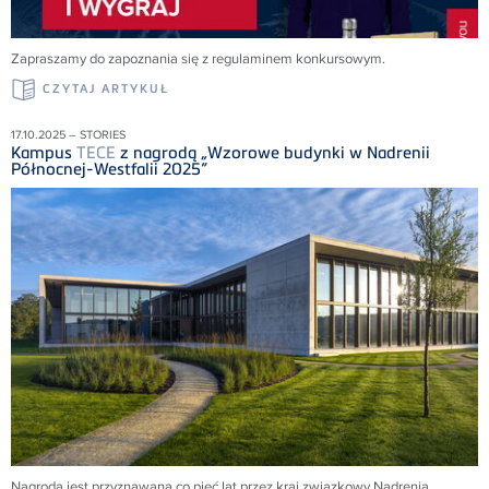
Zapraszamy do zapoznania się z regulaminem konkursowym.
CZYTAJ ARTYKUŁ
17.10.2025 – STORIES
Kampus
TECE
z nagrodą „Wzorowe budynki w Nadrenii
Północnej-Westfalii 2025”
Nagroda jest przyznawana co pięć lat przez kraj związkowy Nadrenia