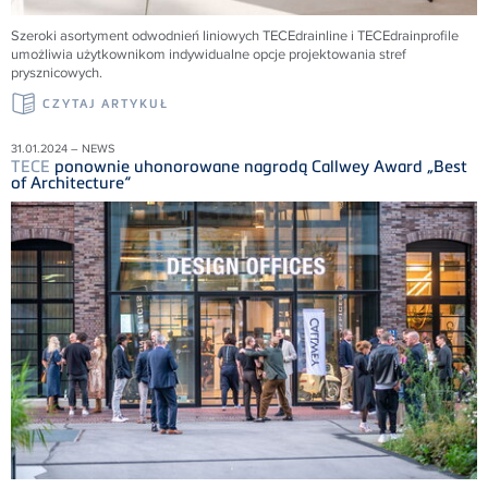
Szeroki asortyment odwodnień liniowych
TECE
drainline i
TECE
drainprofile
umożliwia użytkownikom indywidualne opcje projektowania stref
prysznicowych.
CZYTAJ ARTYKUŁ
31.01.2024 – NEWS
TECE
ponownie uhonorowane nagrodą Callwey Award „Best
of Architecture“