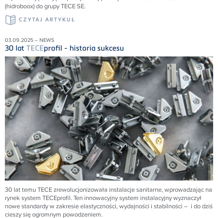
(hidroboox) do grupy TECE SE.
CZYTAJ ARTYKUŁ
03.09.2025 – NEWS
30 lat
TECE
profil - historia sukcesu
30 lat temu
TECE
zrewolucjonizowała instalacje sanitarne, wprowadzając na
rynek system
TECE
profil. Ten innowacyjny system instalacyjny wyznaczył
nowe standardy w zakresie elastyczności, wydajności i stabilności – i do dziś
cieszy się ogromnym powodzeniem.