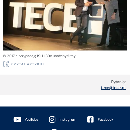
W 2017 r przypadają ISH i 30e urodziny firmy.
CZYTAJ ARTYKUŁ
Pytania:
tece@tece.pl
Floating
Sidebar
YouTube
Instagram
Facebook