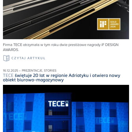
Firma
TECE
otrzymała w tym roku dwie prestiżowe nagrody iF DESIGN
AWARDS
.
CZYTAJ ARTYKUŁ
16.12.2025 – PREZENTACJE, STORIES
TECE
świętuje 20 lat w regionie Adriatyku i otwiera nowy
obiekt biurowo-magazynowy