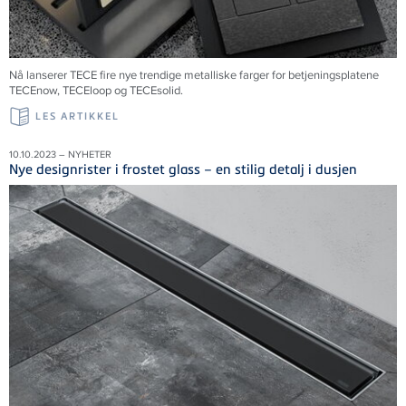
Nå lanserer TECE fire nye trendige metalliske farger for betjeningsplatene
TECEnow, TECEloop og TECEsolid.
LES ARTIKKEL
10.10.2023 – NYHETER
Nye designrister i frostet glass – en stilig detalj i dusjen