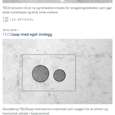
TECE lanserer nå en ny og forbedret innsats for rengjøringstabletter, som gjør
både installasjon og bruk enda enklere.
LES ARTIKKEL
30.10.2024 –
TECE
loop med eget innlegg
Skreddersy TECEloop med samme materiale som veggen for et stilrent og
harmonisk uttrykk i baderommet.