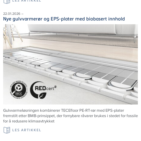
LES ARTIKKEL
22.01.2026 –
Nye gulvvarmerør og EPS-plater med biobasert innhold
Gulvvarmeløsningen kombinerer TECEfloor PE-RT-rør med EPS-plater
fremstilt etter BMB-prinsippet, der fornybare råvarer brukes i stedet for fossile
for å redusere klimaavtrykket
LES ARTIKKEL