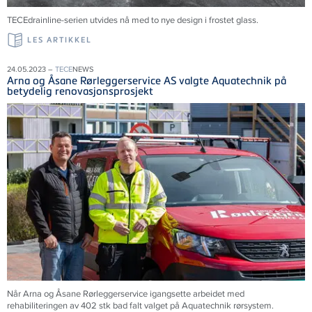
TECEdrainline-serien utvides nå med to nye design i frostet glass.
LES ARTIKKEL
24.05.2023 –
TECE
NEWS
Arna og Åsane Rørleggerservice AS valgte Aquatechnik på
betydelig renovasjonsprosjekt
Når Arna og Åsane Rørleggerservice igangsette arbeidet med
rehabiliteringen av 402 stk bad falt valget på Aquatechnik rørsystem.