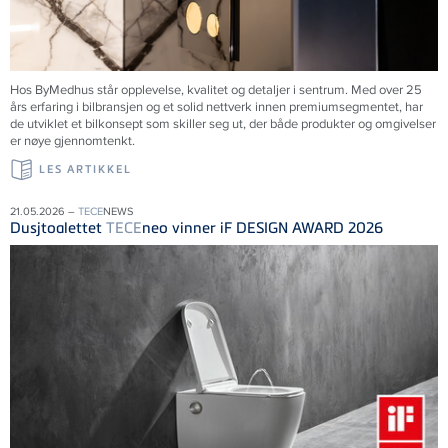
Hos ByMedhus står opplevelse, kvalitet og detaljer i sentrum. Med over 25
års erfaring i bilbransjen og et solid nettverk innen premiumsegmentet, har
de utviklet et bilkonsept som skiller seg ut, der både produkter og omgivelser
er nøye gjennomtenkt.
LES ARTIKKEL
21.05.2026 –
TECE
NEWS
Dusjtoalettet
TECE
neo vinner iF DESIGN AWARD 2026