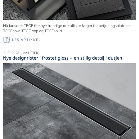
Nå lanserer TECE fire nye trendige metalliske farger for betjeningsplatene
TECEnow, TECEloop og TECEsolid.
LES ARTIKKEL
10.10.2023 – NYHETER
Nye designrister i frostet glass – en stilig detalj i dusjen