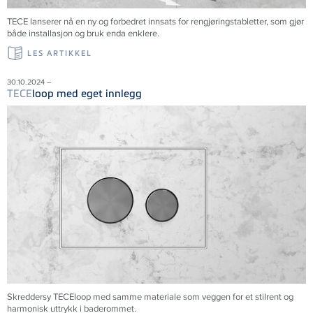
TECE lanserer nå en ny og forbedret innsats for rengjøringstabletter, som gjør
både installasjon og bruk enda enklere.
LES ARTIKKEL
30.10.2024 –
TECE
loop med eget innlegg
Skreddersy TECEloop med samme materiale som veggen for et stilrent og
harmonisk uttrykk i baderommet.