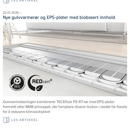
LES ARTIKKEL
22.01.2026 –
Nye gulvvarmerør og EPS-plater med biobasert innhold
Gulvvarmeløsningen kombinerer TECEfloor PE-RT-rør med EPS-plater
fremstilt etter BMB-prinsippet, der fornybare råvarer brukes i stedet for fossile
for å redusere klimaavtrykket
LES ARTIKKEL