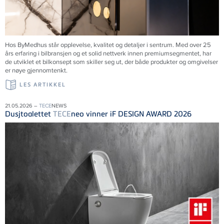
Hos ByMedhus står opplevelse, kvalitet og detaljer i sentrum. Med over 25
års erfaring i bilbransjen og et solid nettverk innen premiumsegmentet, har
de utviklet et bilkonsept som skiller seg ut, der både produkter og omgivelser
er nøye gjennomtenkt.
LES ARTIKKEL
21.05.2026 –
TECE
NEWS
Dusjtoalettet
TECE
neo vinner iF DESIGN AWARD 2026