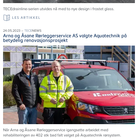
TECEdrainline-serien utvides nå med to nye design i frostet glass.
LES ARTIKKEL
24.05.2023 –
TECE
NEWS
Arna og Åsane Rørleggerservice AS valgte Aquatechnik på
betydelig renovasjonsprosjekt
Når Arna og Åsane Rørleggerservice igangsette arbeidet med
rehabiliteringen av 402 stk bad falt valget på Aquatechnik rørsystem.