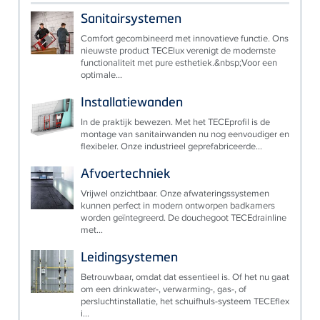
Sanitairsystemen
Comfort gecombineerd met innovatieve functie. Ons
nieuwste product TECElux verenigt de modernste
functionaliteit met pure esthetiek.&nbsp;Voor een
optimale...
Installatiewanden
In de praktijk bewezen. Met het TECEprofil is de
montage van sanitairwanden nu nog eenvoudiger en
flexibeler. Onze industrieel geprefabriceerde...
Afvoertechniek
Vrijwel onzichtbaar. Onze afwateringssystemen
kunnen perfect in modern ontworpen badkamers
worden geïntegreerd. De douchegoot TECEdrainline
met...
Leidingsystemen
Betrouwbaar, omdat dat essentieel is. Of het nu gaat
om een drinkwater-, verwarming-, gas-, of
persluchtinstallatie, het schuifhuls-systeem TECEflex
i...