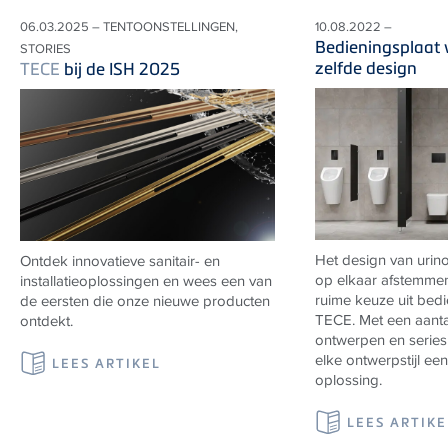
06.03.2025 – TENTOONSTELLINGEN,
10.08.2022 –
Bedieningsplaat w
STORIES
zelfde design
TECE
bij de ISH 2025
Het design van urino
Ontdek innovatieve sanitair- en
op elkaar afstemme
installatieoplossingen en wees een van
ruime keuze uit bed
de eersten die onze nieuwe producten
TECE
. Met een aant
ontdekt.
ontwerpen en series
elke ontwerpstijl ee
LEES ARTIKEL
oplossing.
LEES ARTIKE