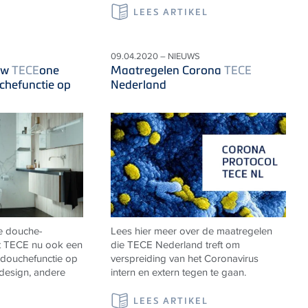
LEES ARTIKEL
09.04.2020 – NIEUWS
uw
TECE
one
Maatregelen Corona
TECE
uchefunctie op
Nederland
e douche-
Lees hier meer over de maatregelen
t TECE nu ook een
die TECE Nederland treft om
 douchefunctie op
verspreiding van het Coronavirus
 design, andere
intern en extern tegen te gaan.
LEES ARTIKEL