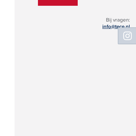
Bij vragen:
info@tece.nl
Floating
Sidebar