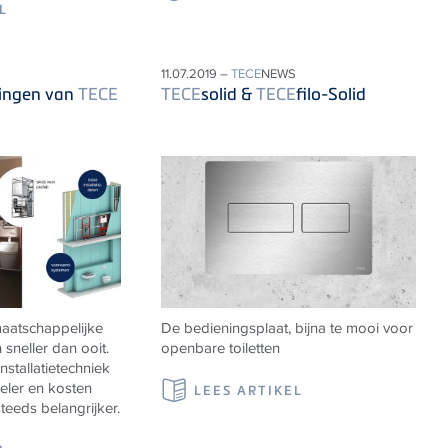
L
11.07.2019 –
TECE
NEWS
singen van
TECE
TECE
solid &
TECE
filo-Solid
aatschappelijke
De bedieningsplaat, bijna te mooi voor
sneller dan ooit.
openbare toiletten
stallatietechniek
beler en kosten
LEES ARTIKEL
eeds belangrijker.