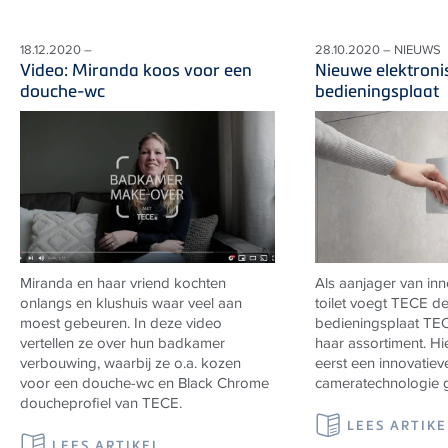
18.12.2020 –
28.10.2020 – NIEUWS
Video: Miranda koos voor een
Nieuwe elektroni
douche-wc
bedieningsplaat
Miranda en haar vriend kochten
Als aanjager van inn
onlangs en klushuis waar veel aan
toilet voegt
TECE
de
moest gebeuren. In deze video
bedieningsplaat
TE
vertellen ze over hun badkamer
haar assortiment. Hi
verbouwing, waarbij ze o.a. kozen
eerst een innovatiev
voor een douche-wc en Black Chrome
cameratechnologie g
doucheprofiel van TECE.
LEES ARTIKE
LEES ARTIKEL