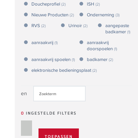
Doucheprofiel
ISH
(2)
(2)
Nieuwe Producten
Onderneming
(2)
(3)
RVS
Urinoir
aangepaste
(2)
(2)
badkamer
(1)
aanraakvrij
aanraakvrij
(1)
doorspoelen
(1)
aanraakvrij spoelen
badkamer
(1)
(2)
elektronische bedieningsplaat
(2)
en
0
INGESTELDE FILTERS