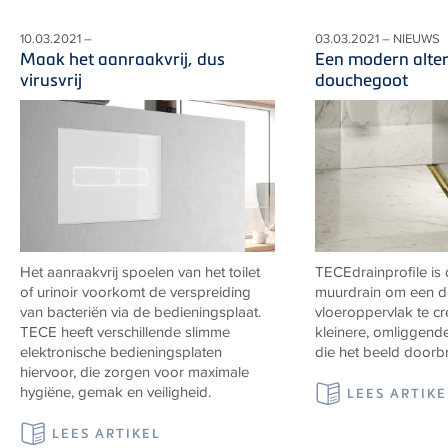
10.03.2021 –
03.03.2021 – NIEUWS
Maak het aanraakvrij, dus
Een modern alter
virusvrij
douchegoot
Het aanraakvrij spoelen van het toilet
TECEdrainprofile is 
of urinoir voorkomt de verspreiding
muurdrain om een 
van bacteriën via de bedieningsplaat.
vloeroppervlak te c
TECE
heeft verschillende slimme
kleinere, omliggend
elektronische bedieningsplaten
die het beeld doorb
hiervoor, die zorgen voor maximale
hygiëne, gemak en veiligheid.
LEES ARTIKE
LEES ARTIKEL