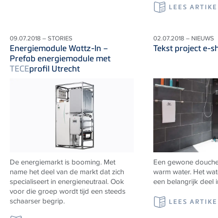
LEES ARTIKE
09.07.2018 – STORIES
02.07.2018 – NIEUWS
Energiemodule Wattz-In –
Tekst project e-
Prefab energiemodule met
TECE
profil Utrecht
De energiemarkt is booming. Met
Een gewone douche k
name het deel van de markt dat zich
warm water. Het wat
specialiseert in energieneutraal. Ook
een belangrijk deel i
voor die groep wordt tijd een steeds
schaarser begrip.
LEES ARTIKE