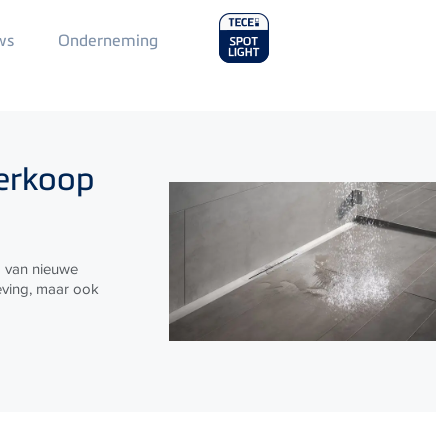
Main
ws
Onderneming
Menu
2
verkoop
g van nieuwe
eving, maar ook