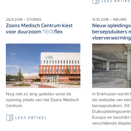
LEES ARTIKE
28.11.2018 – STORIES
12.10.2018 – NIEUWS
Zaans Medisch Centrum kiest
Nieuw opleiding
voor duurzaam
TECE
flex
beroepsduikers 
vloerverwarming
Nog niet zo lang geleden vond de
In Enkhuizen wordt 
opening plaats van het Zaans Medisch
de realisatie van ee
Centrum.
beroepsduikers. Dit
Duikopleidingscentr
Europa en beschikt 
LEES ARTIKEL
verschillende dieptes