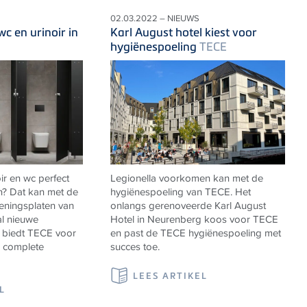
02.03.2022 – NIEUWS
c en urinoir in
Karl August hotel kiest voor
hygiënespoeling
TECE
ir en wc perfect
Legionella voorkomen kan met de
n? Dat kan met de
hygiënespoeling van TECE. Het
ieningsplaten van
onlangs gerenoveerde Karl August
al nieuwe
Hotel in Neurenberg koos voor TECE
 biedt
TECE
voor
en past de TECE hygiënespoeling met
n complete
succes toe.
LEES ARTIKEL
L