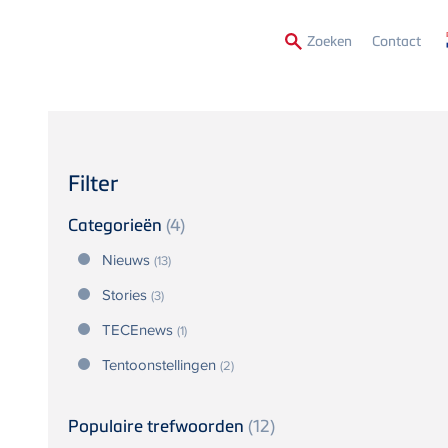
Secon
Zoeken
Contact
Menu
Filter
Categorieën
(4)
Nieuws
(13)
Stories
(3)
TECEnews
(1)
Tentoonstellingen
(2)
Populaire trefwoorden
(12)