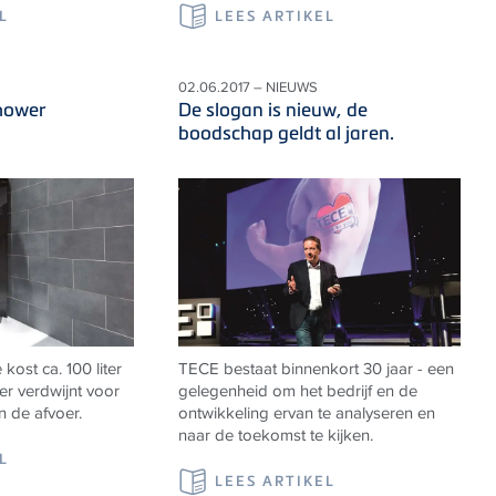
L
LEES ARTIKEL
02.06.2017 – NIEUWS
shower
De slogan is nieuw, de
boodschap geldt al jaren.
ost ca. 100 liter
TECE bestaat binnenkort 30 jaar - een
er verdwijnt voor
gelegenheid om het bedrijf en de
n de afvoer.
ontwikkeling ervan te analyseren en
naar de toekomst te kijken.
L
LEES ARTIKEL