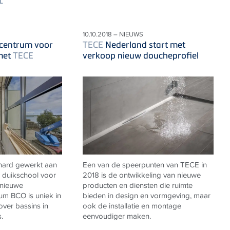
L
10.10.2018 – NIEUWS
scentrum voor
TECE
Nederland start met
met
TECE
verkoop nieuw doucheprofiel
hard gewerkt aan
Een van de speerpunten van TECE in
n duikschool voor
2018 is de ontwikkeling van nieuwe
 nieuwe
producten en diensten die ruimte
um BCO is uniek in
bieden in design en vormgeving, maar
over bassins in
ook de installatie en montage
.
eenvoudiger maken.