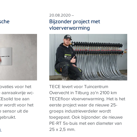
20.08.2020 –
sche
Bijzonder project met
vloerverwarming
ovaties voor het
TECE levert voor Tuincentrum
 aanraakvrije wc-
Overvecht in Tilburg zo'n 2100 km
CE
solid toe aan
TECEfloor vloerverwarming. Het is het
er wordt voor het
eerste project waar de nieuwe 25-
e sensor uit de
groeps industrieverdeler wordt
ebruikt.
toegepast. Ook bijzonder: de nieuwe
PE-RT 5s-buis met een diameter van
25 x 2,5 mm.
L