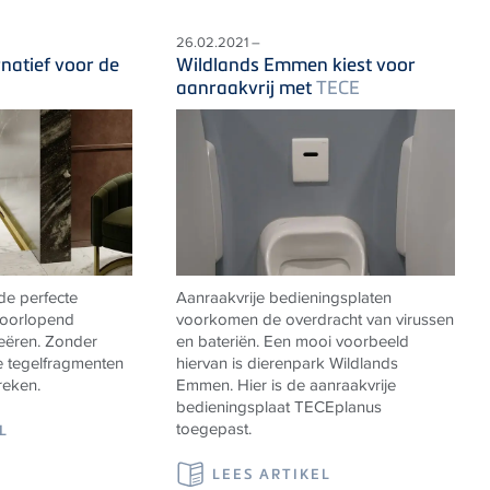
26.02.2021 –
natief voor de
Wildlands Emmen kiest voor
aanraakvrij met
TECE
de perfecte
Aanraakvrije bedieningsplaten
doorlopend
voorkomen de overdracht van virussen
reëren. Zonder
en bateriën. Een mooi voorbeeld
e tegelfragmenten
hiervan is dierenpark Wildlands
reken.
Emmen. Hier is de aanraakvrije
bedieningsplaat
TECE
planus
toegepast.
L
LEES ARTIKEL