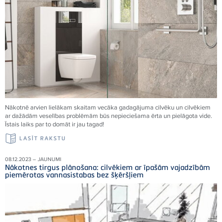
Nākotnē arvien lielākam skaitam vecāka gadagājuma cilvēku un cilvēkiem
ar dažādām veselības problēmām būs nepieciešama ērta un pielāgota vide.
Īstais laiks par to domāt ir jau tagad!
LASĪT RAKSTU
08.12.2023 – JAUNUMI
Nākotnes tirgus plānošana: cilvēkiem ar īpašām vajadzībām
piemērotas vannasistabas bez šķēršļiem