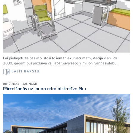
Lai pielāgotu telpas atbilstoši to iemītnieku vecumam, Vācijā vien līdz
2030. gadam būs jāizbūvē vai jāpārbūvē septiņi miljoni vannasistabu.
LASĪT RAKSTU
08.12.2023 – JAUNUMI
Pārcelšanās uz jauno administratīvo ēku