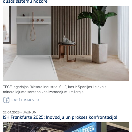
dušas sistēmu nozarē
TECE
iegādājas “Absara Industrial S.L.”, kas ir Spānijas lielākais
minerāllējuma santehnikas izstrādājumu ražotājs.
LASĪT RAKSTU
22.04.2025 – JAUNUMI
ISH Frankfurte 2025: Inovāciju un prakses konfrontācija!