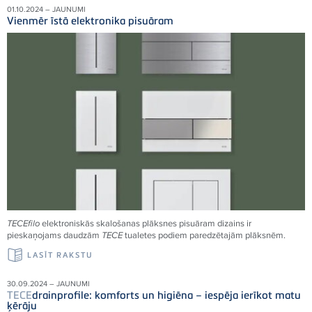
01.10.2024 – JAUNUMI
Vienmēr īstā elektronika pisuāram
TECE
filo
elektroniskās skalošanas plāksnes pisuāram dizains ir
pieskaņojams daudzām
TECE
tualetes podiem paredzētajām plāksnēm.
LASĪT RAKSTU
30.09.2024 – JAUNUMI
TECE
drainprofile: komforts un higiēna – iespēja ierīkot matu
ķērāju