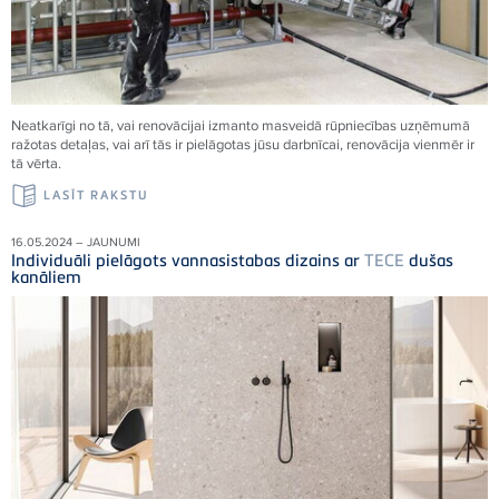
Neatkarīgi no tā, vai renovācijai izmanto masveidā rūpniecības uzņēmumā
ražotas detaļas, vai arī tās ir pielāgotas jūsu darbnīcai, renovācija vienmēr ir
tā vērta.
LASĪT RAKSTU
16.05.2024 – JAUNUMI
Individuāli pielāgots vannasistabas dizains ar
TECE
dušas
kanāliem