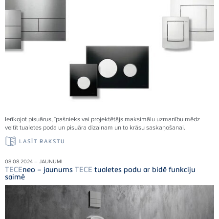
Ierīkojot pisuārus, īpašnieks vai projektētājs maksimālu uzmanību mēdz
veltīt tualetes poda un pisuāra dizainam un to krāsu saskaņošanai.
LASĪT RAKSTU
08.08.2024 – JAUNUMI
TECE
neo – jaunums
TECE
tualetes podu ar bidē funkciju
saimē