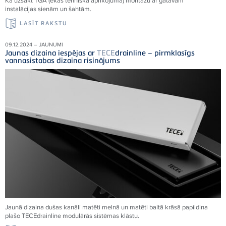
Kā uzsākt TGA (ēkas tehniskā aprīkojuma) montāžu ar gatavām
instalācijas sienām un šahtām.
LASĪT RAKSTU
09.12.2024 – JAUNUMI
Jaunas dizaina iespējas ar
TECE
drainline – pirmklasīgs
vannasistabas dizaina risinājums
Jaunā dizaina dušas kanāli matēti melnā un matēti baltā krāsā papildina
plašo
TECE
drainline modulārās sistēmas klāstu.