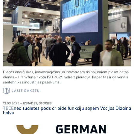
Piecas enerģiskas, iedvesmojošas un inovatīviem risinājumiem piesātinātas
dienas – Frankfurtē rīkotā ISH 2025 vēlreiz pierādīja, kāpēc tas ir galvenais
santehnikas industrijas pasākums!
LASĪT RAKSTU
13.03.2025 – IZSTĀDES, STORIES
TECE
neo tualetes pods ar bidē funkciju saņem Vācijas Dizaina
balvu