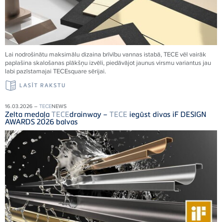
Lai nodrošinātu maksimālu dizaina brīvību vannas istabā,
TECE
vēl vairāk
paplašina skalošanas plākšņu izvēli, piedāvājot jaunus virsmu variantus jau
labi pazīstamajai
TECE
square sērijai.
LASĪT RAKSTU
16.03.2026 –
TECE
NEWS
Zelta medaļa
TECE
drainway –
TECE
iegūst divas iF DESIGN
AWARDS 2026 balvas