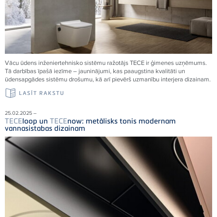
Vācu ūdens inženiertehnisko sistēmu ražotājs
TECE
ir ģimenes uzņēmums.
Tā darbības īpašā iezīme – jauninājumi, kas paaugstina kvalitāti un
ūdensapgādes sistēmu drošumu, kā arī pievērš uzmanību interjera dizainam.
LASĪT RAKSTU
25.02.2025 –
TECE
loop un
TECE
now: metālisks tonis modernam
vannasistabas dizainam