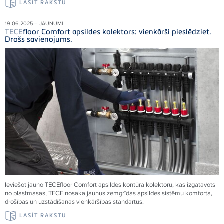
LASĪT RAKSTU
19.06.2025 – JAUNUMI
TECE
floor Comfort apsildes kolektors: vienkārši pieslēdziet.
Drošs savienojums.
Ieviešot jauno
TECE
floor Comfort apsildes kontūra kolektoru, kas izgatavots
no plastmasas,
TECE
nosaka jaunus zemgrīdas apsildes sistēmu komforta,
drošības un uzstādīšanas vienkāršības standartus.
LASĪT RAKSTU