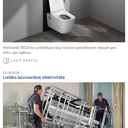
Vienkāršā
TECE
neo
uzstādīšana ļauj nozares speciālistiem ietaupīt gan
laiku, gan spēkus.
LASĪT RAKSTU
02.08.2024 –
Lielāka būvniecības efektivitāte