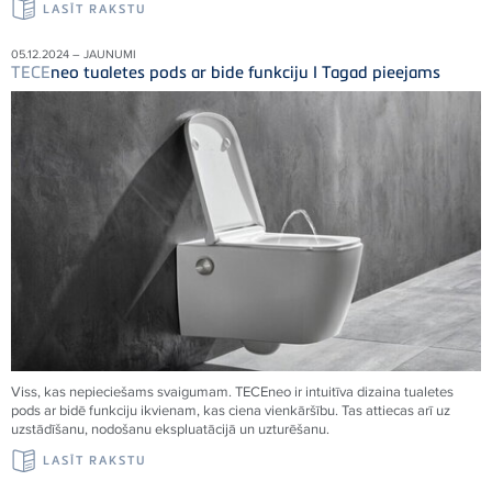
LASĪT RAKSTU
05.12.2024 – JAUNUMI
TECE
neo tualetes pods ar bide funkciju I Tagad pieejams
Viss, kas nepieciešams svaigumam.
TECE
neo ir intuitīva dizaina tualetes
pods ar bidē funkciju ikvienam, kas ciena vienkāršību. Tas attiecas arī uz
uzstādīšanu, nodošanu ekspluatācijā un uzturēšanu.
LASĪT RAKSTU