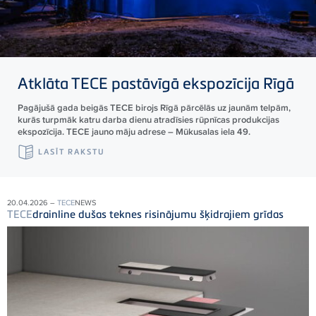
Atklāta
TECE
pastāvīgā ekspozīcija Rīgā
Pagājušā gada beigās TECE birojs Rīgā pārcēlās uz jaunām telpām,
kurās turpmāk katru darba dienu atradīsies rūpnīcas produkcijas
ekspozīcija. TECE jauno māju adrese – Mūkusalas iela 49.
LASĪT RAKSTU
20.04.2026 –
TECE
NEWS
TECE
drainline dušas teknes risinājumu šķidrajiem grīdas