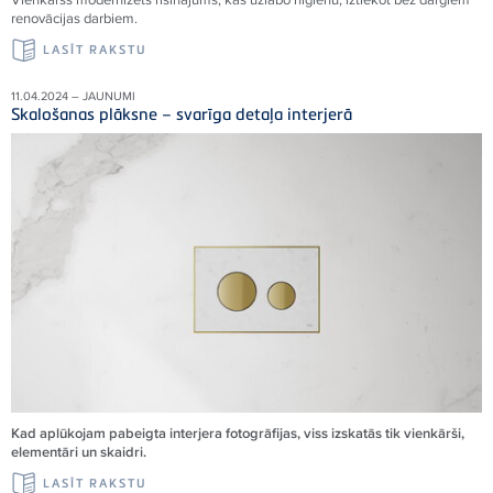
renovācijas darbiem.
LASĪT RAKSTU
11.04.2024 – JAUNUMI
Skalošanas plāksne – svarīga detaļa interjerā
Kad aplūkojam pabeigta interjera fotogrāfijas, viss izskatās tik vienkārši,
elementāri un skaidri.
LASĪT RAKSTU