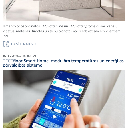
Izmantojot papildinātos
TECE
drainline
un
TECE
drainprofile
dušas kanālu
klāstus, materiālu tirgotāji un telpu plānotāji var piedāvāt saviem klientiem
indi
LASĪT RAKSTU
16.05.2024 – JAUNUMI
TECE
floor Smart Home: modulāra temperatūras un enerģijas
pārvaldības sistēma