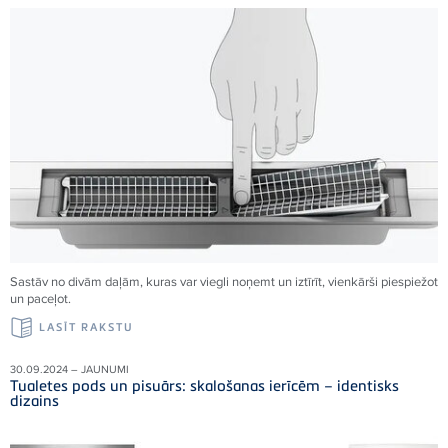
Sastāv no divām daļām, kuras var viegli noņemt un iztīrīt, vienkārši piespiežot
un paceļot.
LASĪT RAKSTU
30.09.2024 – JAUNUMI
Tualetes pods un pisuārs: skalošanas ierīcēm – identisks
dizains