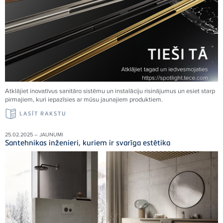
Atklājiet inovatīvus sanitāro sistēmu un instalāciju risinājumus un esiet starp
pirmajiem, kuri iepazīsies ar mūsu jaunajiem produktiem.
LASĪT RAKSTU
25.02.2025 – JAUNUMI
Santehnikas inženieri, kuriem ir svarīga estētika