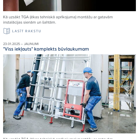
Kā uzsākt TGA (ēkas tehniskā aprīkojuma) montāžu ar gatavām
instalācijas sienām un šahtām.
LASĪT RAKSTU
23.01.2025 – JAUNUMI
"Viss iekļauts" komplekts būvlaukumam