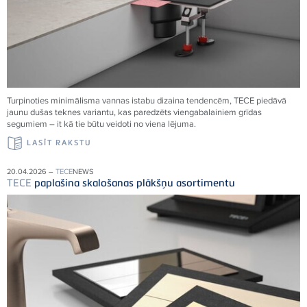
Turpinoties minimālisma vannas istabu dizaina tendencēm,
TECE
piedāvā
jaunu dušas teknes variantu, kas paredzēts viengabalainiem grīdas
segumiem – it kā tie būtu veidoti no viena
lējuma.
LASĪT RAKSTU
20.04.2026 –
TECE
NEWS
TECE
paplašina skalošanas plākšņu asortimentu