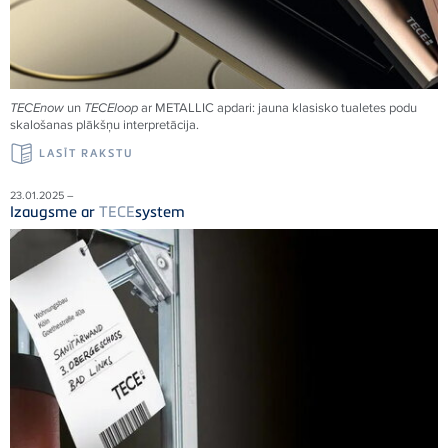
TECE
now
un
TECE
loop
ar METALLIC apdari: jauna klasisko tualetes podu
skalošanas plākšņu interpretācija.
LASĪT RAKSTU
23.01.2025 –
Izaugsme ar
TECE
system