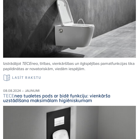
Izstrādājot
TECE
neo
, tīrības, vienkāršības un ilgtspējības pamatfunkcijas tika
papildinātas ar novatoriskām, viedām iespējām.
LASĪT RAKSTU
08.08.2024 – JAUNUMI
TECE
neo tualetes pods ar bidē funkciju: vienkārša
uzstādīšana maksimālam higiēniskumam