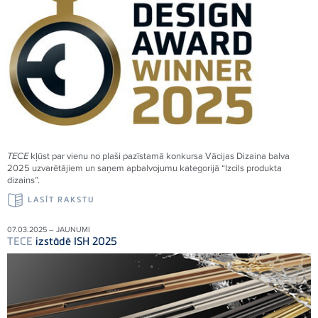
TECE
kļūst par vienu no plaši pazīstamā konkursa Vācijas Dizaina balva
2025 uzvarētājiem un saņem apbalvojumu kategorijā “Izcils produkta
dizains”.
LASĪT RAKSTU
07.03.2025 – JAUNUMI
TECE
izstādē ISH 2025