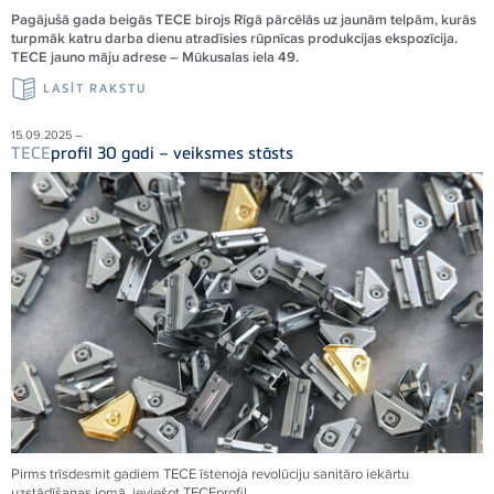
Pagājušā gada beigās TECE birojs Rīgā pārcēlās uz jaunām telpām, kurās
turpmāk katru darba dienu atradīsies rūpnīcas produkcijas ekspozīcija.
TECE jauno māju adrese – Mūkusalas iela 49.
LASĪT RAKSTU
15.09.2025 –
TECE
profil 30 gadi – veiksmes stāsts
Pirms trīsdesmit gadiem
TECE
īstenoja revolūciju sanitāro iekārtu
uzstādīšanas jomā, ieviešot
TECE
profil.