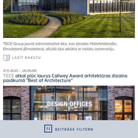
TECE
Group jaunā administratīvā ēka, kas atrodas
Hollefeldstraße
,
Emsdetenē
(Emsdetten)
, oficiāli tika atklāta ar nelielu ceremoniju.
LASĪT RAKSTU
21.11.2023 – JAUNUMI
TECE
atkal plūc laurus Callwey Award arhitektūras dizaina
pasākumā “Best of Architecture”
BEITRÄGE FILTERN