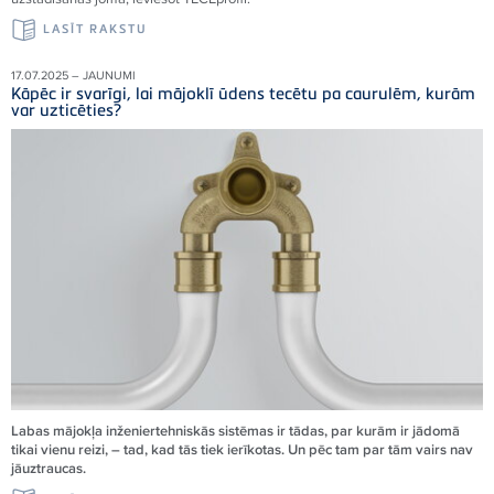
LASĪT RAKSTU
17.07.2025 – JAUNUMI
Kāpēc ir svarīgi, lai mājoklī ūdens tecētu pa caurulēm, kurām
var uzticēties?
Labas mājokļa inženiertehniskās sistēmas ir tādas, par kurām ir jādomā
tikai vienu reizi, – tad, kad tās tiek ierīkotas. Un pēc tam par tām vairs nav
jāuztraucas.