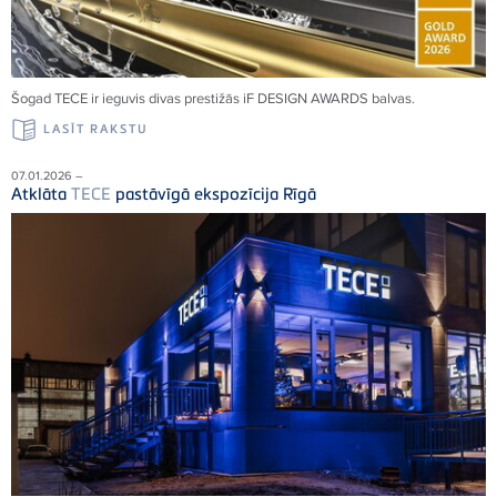
Šogad TECE ir ieguvis divas prestižās iF DESIGN AWARDS balvas.
LASĪT RAKSTU
07.01.2026 –
Atklāta
TECE
pastāvīgā ekspozīcija Rīgā