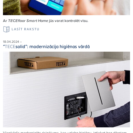
Ar
TECEfloor Smart Home
jūs varat kontrolēt visu.
LASĪT RAKSTU
18.04.2024 –
“
TECE
solid”: modernizācija higiēnas vārdā
Vienkāršs modernizēts risinājums, kas uzlabo higiēnu, iztiekot bez dārgiem