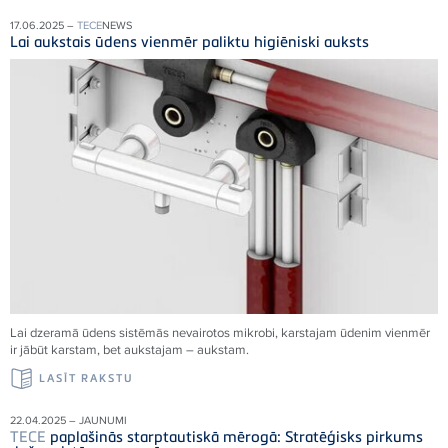
17.06.2025 –
TECE
NEWS
Lai aukstais ūdens vienmēr paliktu higiēniski auksts
Lai dzeramā ūdens sistēmās nevairotos mikrobi, karstajam ūdenim vienmēr
ir jābūt karstam, bet aukstajam – aukstam.
LASĪT RAKSTU
22.04.2025 – JAUNUMI
TECE
paplašinās starptautiskā mērogā: Stratēģisks pirkums