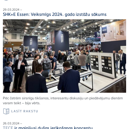
29.03.2024 –
SHK+E Essen: Veiksmīgs 2024. gada izstāžu sākums
Pēc četrām sirsnīgu tikšanos, interesantu diskusiju un piedāvājumu dienām
varam teikt – bija vērts.
LASĪT RAKSTU
26.03.2024 –
TECE
ir mainījusi dušas ierīkošanas konceptu