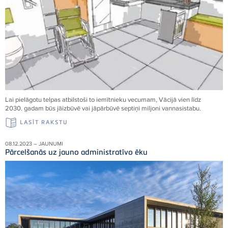
Lai pielāgotu telpas atbilstoši to iemītnieku vecumam, Vācijā vien līdz
2030. gadam būs jāizbūvē vai jāpārbūvē septiņi miljoni vannasistabu.
LASĪT RAKSTU
08.12.2023 – JAUNUMI
Pārcelšanās uz jauno administratīvo ēku