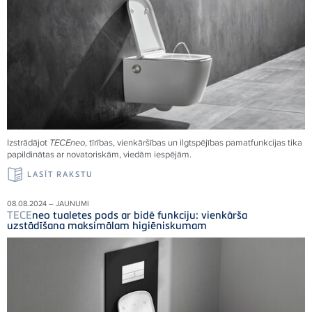
Izstrādājot
TECE
neo
, tīrības, vienkāršības un ilgtspējības pamatfunkcijas tika
papildinātas ar novatoriskām, viedām iespējām.
LASĪT RAKSTU
08.08.2024 – JAUNUMI
TECE
neo tualetes pods ar bidē funkciju: vienkārša
uzstādīšana maksimālam higiēniskumam