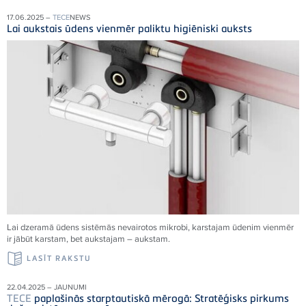
17.06.2025 –
TECE
NEWS
Lai aukstais ūdens vienmēr paliktu higiēniski auksts
Lai dzeramā ūdens sistēmās nevairotos mikrobi, karstajam ūdenim vienmēr
ir jābūt karstam, bet aukstajam – aukstam.
LASĪT RAKSTU
22.04.2025 – JAUNUMI
TECE
paplašinās starptautiskā mērogā: Stratēģisks pirkums