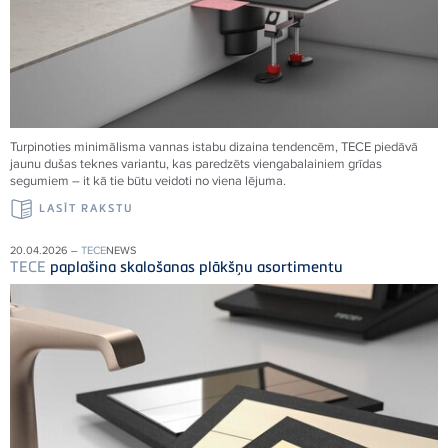
Turpinoties minimālisma vannas istabu dizaina tendencēm,
TECE
piedāvā
jaunu dušas teknes variantu, kas paredzēts viengabalainiem grīdas
segumiem – it kā tie būtu veidoti no viena
lējuma.
LASĪT RAKSTU
20.04.2026 –
TECE
NEWS
TECE
paplašina skalošanas plākšņu asortimentu