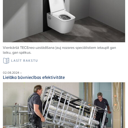
Vienkāršā
TECE
neo
uzstādīšana ļauj nozares speciālistiem ietaupīt gan
laiku, gan spēkus.
LASĪT RAKSTU
02.08.2024 –
Lielāka būvniecības efektivitāte