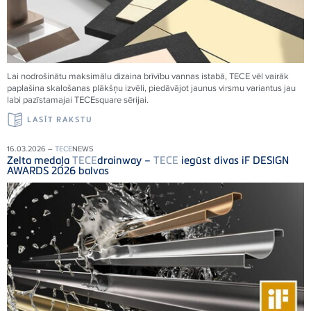
Lai nodrošinātu maksimālu dizaina brīvību vannas istabā,
TECE
vēl vairāk
paplašina skalošanas plākšņu izvēli, piedāvājot jaunus virsmu variantus jau
labi pazīstamajai
TECE
square sērijai.
LASĪT RAKSTU
16.03.2026 –
TECE
NEWS
Zelta medaļa
TECE
drainway –
TECE
iegūst divas iF DESIGN
AWARDS 2026 balvas