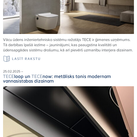
Vācu ūdens inženiertehnisko sistēmu ražotājs
TECE
ir ģimenes uzņēmums.
Tā darbības īpašā iezīme – jauninājumi, kas paaugstina kvalitāti un
ūdensapgādes sistēmu drošumu, kā arī pievērš uzmanību interjera dizainam.
LASĪT RAKSTU
25.02.2025 –
TECE
loop un
TECE
now: metālisks tonis modernam
vannasistabas dizainam