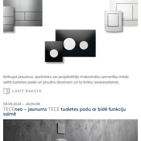
Ierīkojot pisuārus, īpašnieks vai projektētājs maksimālu uzmanību mēdz
veltīt tualetes poda un pisuāra dizainam un to krāsu saskaņošanai.
LASĪT RAKSTU
08.08.2024 – JAUNUMI
TECE
neo – jaunums
TECE
tualetes podu ar bidē funkciju
saimē