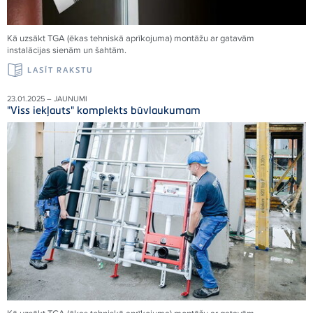
Kā uzsākt TGA (ēkas tehniskā aprīkojuma) montāžu ar gatavām
instalācijas sienām un šahtām.
LASĪT RAKSTU
23.01.2025 – JAUNUMI
"Viss iekļauts" komplekts būvlaukumam