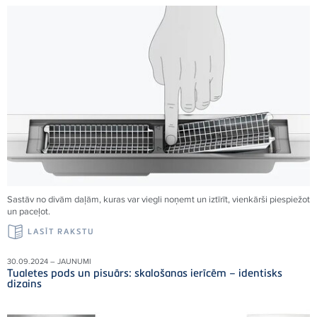
Sastāv no divām daļām, kuras var viegli noņemt un iztīrīt, vienkārši piespiežot
un paceļot.
LASĪT RAKSTU
30.09.2024 – JAUNUMI
Tualetes pods un pisuārs: skalošanas ierīcēm – identisks
dizains