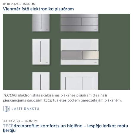
01.10.2024 – JAUNUMI
Vienmēr īstā elektronika pisuāram
TECE
filo
elektroniskās skalošanas plāksnes pisuāram dizains ir
pieskaņojams daudzām
TECE
tualetes podiem paredzētajām plāksnēm.
LASĪT RAKSTU
30.09.2024 – JAUNUMI
TECE
drainprofile: komforts un higiēna – iespēja ierīkot matu
ķērāju