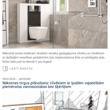
Nākotnē arvien lielākam skaitam vecāka gadagājuma cilvēku un cilvēkiem
ar dažādām veselības problēmām būs nepieciešama ērta un pielāgota vide.
Īstais laiks par to domāt ir jau tagad!
LASĪT RAKSTU
08.12.2023 – JAUNUMI
Nākotnes tirgus plānošana: cilvēkiem ar īpašām vajadzībām
piemērotas vannasistabas bez šķēršļiem