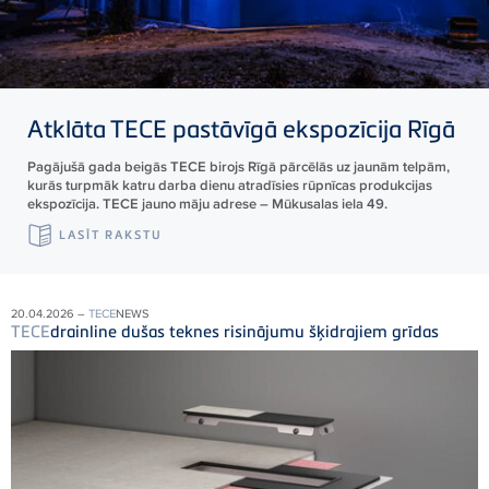
Atklāta
TECE
pastāvīgā ekspozīcija Rīgā
Pagājušā gada beigās TECE birojs Rīgā pārcēlās uz jaunām telpām,
kurās turpmāk katru darba dienu atradīsies rūpnīcas produkcijas
ekspozīcija. TECE jauno māju adrese – Mūkusalas iela 49.
LASĪT RAKSTU
20.04.2026 –
TECE
NEWS
TECE
drainline dušas teknes risinājumu šķidrajiem grīdas