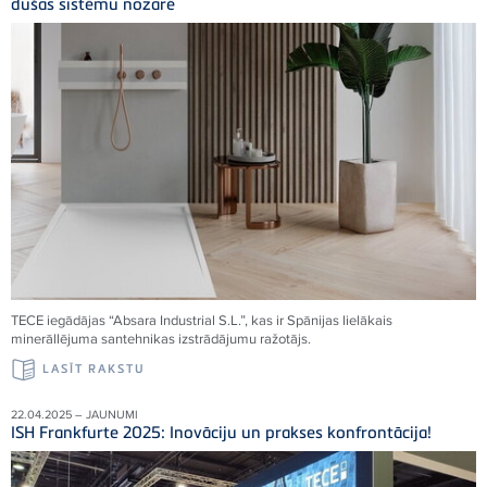
dušas sistēmu nozarē
TECE
iegādājas “Absara Industrial S.L.”, kas ir Spānijas lielākais
minerāllējuma santehnikas izstrādājumu ražotājs.
LASĪT RAKSTU
22.04.2025 – JAUNUMI
ISH Frankfurte 2025: Inovāciju un prakses konfrontācija!