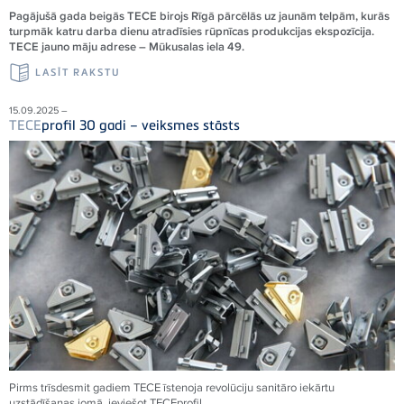
Pagājušā gada beigās TECE birojs Rīgā pārcēlās uz jaunām telpām, kurās
turpmāk katru darba dienu atradīsies rūpnīcas produkcijas ekspozīcija.
TECE jauno māju adrese – Mūkusalas iela 49.
LASĪT RAKSTU
15.09.2025 –
TECE
profil 30 gadi – veiksmes stāsts
Pirms trīsdesmit gadiem
TECE
īstenoja revolūciju sanitāro iekārtu
uzstādīšanas jomā, ieviešot
TECE
profil.