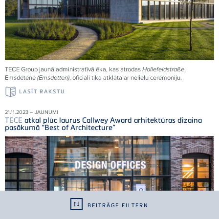
TECE
Group jaunā administratīvā ēka, kas atrodas
Hollefeldstraße
,
Emsdetenē
(Emsdetten)
, oficiāli tika atklāta ar nelielu ceremoniju.
LASĪT RAKSTU
21.11.2023 – JAUNUMI
TECE
atkal plūc laurus Callwey Award arhitektūras dizaina
pasākumā “Best of Architecture”
BEITRÄGE FILTERN