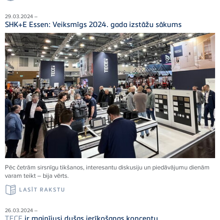
29.03.2024 –
SHK+E Essen: Veiksmīgs 2024. gada izstāžu sākums
Pēc četrām sirsnīgu tikšanos, interesantu diskusiju un piedāvājumu dienām
varam teikt – bija vērts.
LASĪT RAKSTU
26.03.2024 –
TECE
ir mainījusi dušas ierīkošanas konceptu