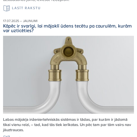
LASĪT RAKSTU
17.07.2025 – JAUNUMI
Kāpēc ir svarīgi, lai mājoklī ūdens tecētu pa caurulēm, kurām
var uzticēties?
Labas mājokļa inženiertehniskās sistēmas ir tādas, par kurām ir jādomā
tikai vienu reizi, – tad, kad tās tiek ierīkotas. Un pēc tam par tām vairs nav
jāuztraucas.