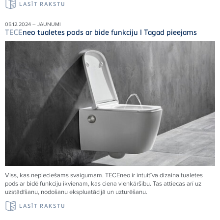
LASĪT RAKSTU
05.12.2024 – JAUNUMI
TECE
neo tualetes pods ar bide funkciju I Tagad pieejams
Viss, kas nepieciešams svaigumam.
TECE
neo ir intuitīva dizaina tualetes
pods ar bidē funkciju ikvienam, kas ciena vienkāršību. Tas attiecas arī uz
uzstādīšanu, nodošanu ekspluatācijā un uzturēšanu.
LASĪT RAKSTU