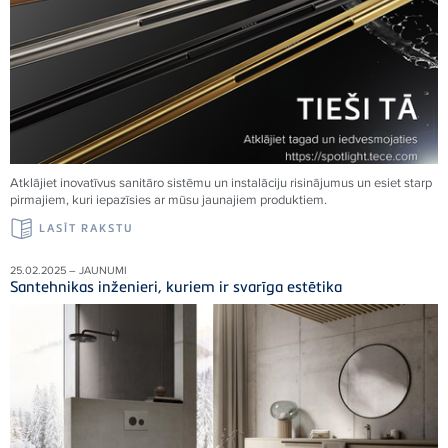
Atklājiet inovatīvus sanitāro sistēmu un instalāciju risinājumus un esiet starp
pirmajiem, kuri iepazīsies ar mūsu jaunajiem produktiem.
LASĪT RAKSTU
25.02.2025 – JAUNUMI
Santehnikas inženieri, kuriem ir svarīga estētika