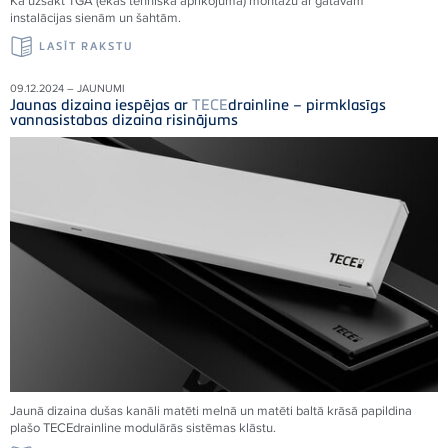
Kā uzsākt TGA (ēkas tehniskā aprīkojuma) montāžu ar gatavām
instalācijas sienām un šahtām.
LASĪT RAKSTU
09.12.2024 – JAUNUMI
Jaunas dizaina iespējas ar
TECE
drainline – pirmklasīgs
vannasistabas dizaina risinājums
Jaunā dizaina dušas kanāli matēti melnā un matēti baltā krāsā papildina
plašo
TECE
drainline modulārās sistēmas klāstu.