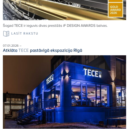
Šogad TECE ir ieguvis divas prestižās iF DESIGN AWARDS balvas.
LASĪT RAKSTU
07.01.2026 –
Atklāta
TECE
pastāvīgā ekspozīcija Rīgā