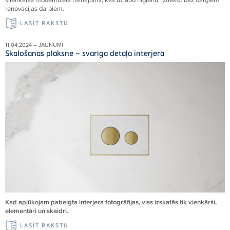
renovācijas darbiem.
LASĪT RAKSTU
11.04.2024 – JAUNUMI
Skalošanas plāksne – svarīga detaļa interjerā
Kad aplūkojam pabeigta interjera fotogrāfijas, viss izskatās tik vienkārši,
elementāri un skaidri.
LASĪT RAKSTU