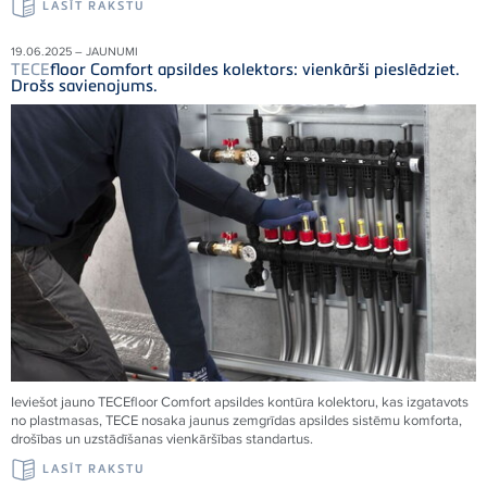
LASĪT RAKSTU
19.06.2025 – JAUNUMI
TECE
floor Comfort apsildes kolektors: vienkārši pieslēdziet.
Drošs savienojums.
Ieviešot jauno
TECE
floor Comfort apsildes kontūra kolektoru, kas izgatavots
no plastmasas,
TECE
nosaka jaunus zemgrīdas apsildes sistēmu komforta,
drošības un uzstādīšanas vienkāršības standartus.
LASĪT RAKSTU