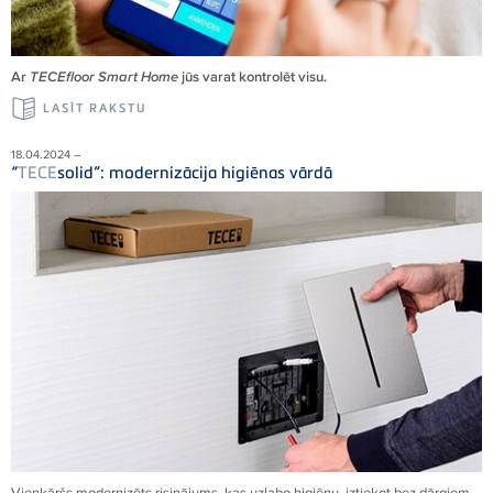
Ar
TECEfloor Smart Home
jūs varat kontrolēt visu.
LASĪT RAKSTU
18.04.2024 –
“
TECE
solid”: modernizācija higiēnas vārdā
Vienkāršs modernizēts risinājums, kas uzlabo higiēnu, iztiekot bez dārgiem