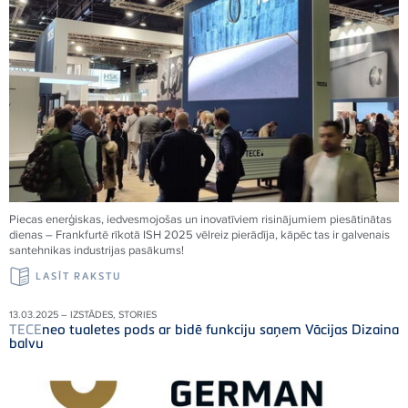
Piecas enerģiskas, iedvesmojošas un inovatīviem risinājumiem piesātinātas
dienas – Frankfurtē rīkotā ISH 2025 vēlreiz pierādīja, kāpēc tas ir galvenais
santehnikas industrijas pasākums!
LASĪT RAKSTU
13.03.2025 – IZSTĀDES, STORIES
TECE
neo tualetes pods ar bidē funkciju saņem Vācijas Dizaina
balvu