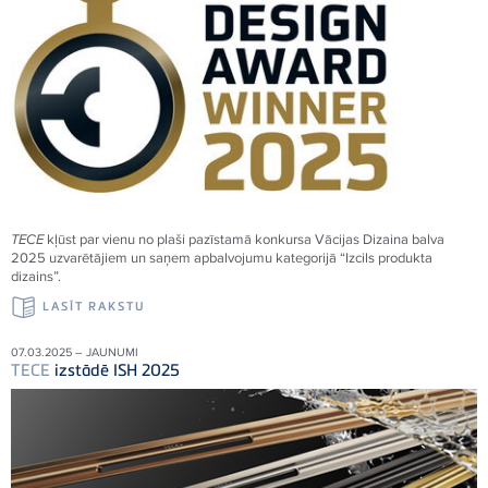
TECE
kļūst par vienu no plaši pazīstamā konkursa Vācijas Dizaina balva
2025 uzvarētājiem un saņem apbalvojumu kategorijā “Izcils produkta
dizains”.
LASĪT RAKSTU
07.03.2025 – JAUNUMI
TECE
izstādē ISH 2025