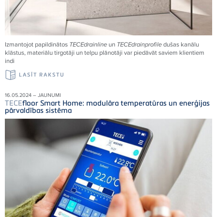
Izmantojot papildinātos
TECE
drainline
un
TECE
drainprofile
dušas kanālu
klāstus, materiālu tirgotāji un telpu plānotāji var piedāvāt saviem klientiem
indi
LASĪT RAKSTU
16.05.2024 – JAUNUMI
TECE
floor Smart Home: modulāra temperatūras un enerģijas
pārvaldības sistēma