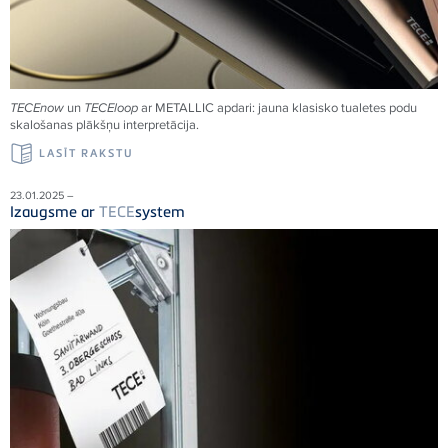
TECE
now
un
TECE
loop
ar METALLIC apdari: jauna klasisko tualetes podu
skalošanas plākšņu interpretācija.
LASĪT RAKSTU
23.01.2025 –
Izaugsme ar
TECE
system