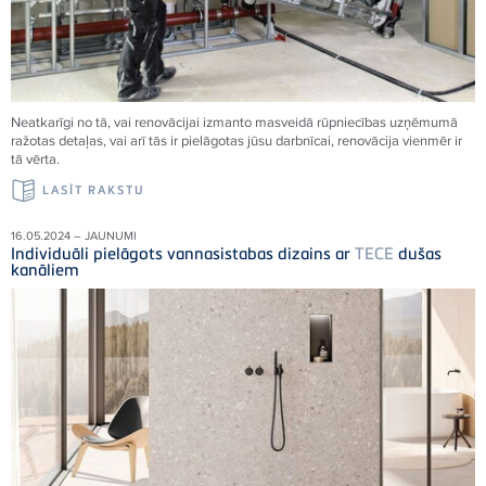
Neatkarīgi no tā, vai renovācijai izmanto masveidā rūpniecības uzņēmumā
ražotas detaļas, vai arī tās ir pielāgotas jūsu darbnīcai, renovācija vienmēr ir
tā vērta.
LASĪT RAKSTU
16.05.2024 – JAUNUMI
Individuāli pielāgots vannasistabas dizains ar
TECE
dušas
kanāliem