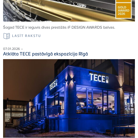
Šogad TECE ir ieguvis divas prestižās iF DESIGN AWARDS balvas.
LASĪT RAKSTU
07.01.2026 –
Atklāta TECE pastāvīgā ekspozīcija Rīgā