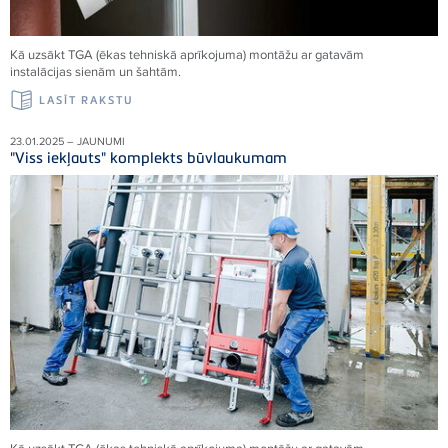
Kā uzsākt TGA (ēkas tehniskā aprīkojuma) montāžu ar gatavām
instalācijas sienām un šahtām.
LASĪT RAKSTU
23.01.2025 – JAUNUMI
"Viss iekļauts" komplekts būvlaukumam