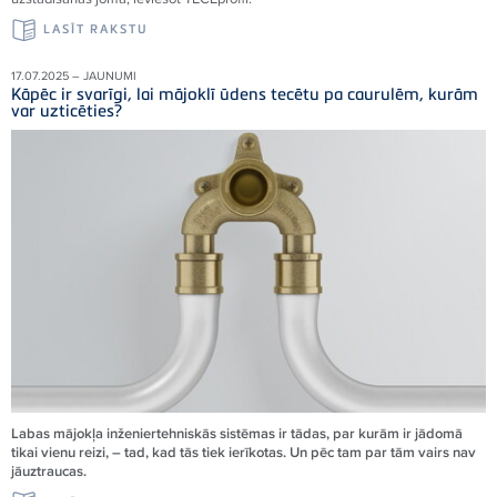
LASĪT RAKSTU
17.07.2025 – JAUNUMI
Kāpēc ir svarīgi, lai mājoklī ūdens tecētu pa caurulēm, kurām
var uzticēties?
Labas mājokļa inženiertehniskās sistēmas ir tādas, par kurām ir jādomā
tikai vienu reizi, – tad, kad tās tiek ierīkotas. Un pēc tam par tām vairs nav
jāuztraucas.