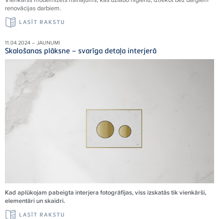
renovācijas darbiem.
LASĪT RAKSTU
11.04.2024 – JAUNUMI
Skalošanas plāksne – svarīga detaļa interjerā
Kad aplūkojam pabeigta interjera fotogrāfijas, viss izskatās tik vienkārši,
elementāri un skaidri.
LASĪT RAKSTU