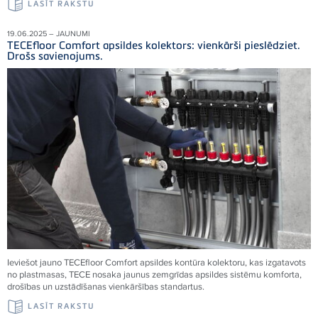
LASĪT RAKSTU
19.06.2025 – JAUNUMI
TECEfloor Comfort apsildes kolektors: vienkārši pieslēdziet.
Drošs savienojums.
Ieviešot jauno TECEfloor Comfort apsildes kontūra kolektoru, kas izgatavots
no plastmasas, TECE nosaka jaunus zemgrīdas apsildes sistēmu komforta,
drošības un uzstādīšanas vienkāršības standartus.
LASĪT RAKSTU