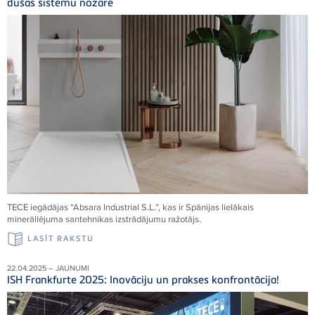
dušas sistēmu nozarē
TECE iegādājas “Absara Industrial S.L.”, kas ir Spānijas lielākais
minerāllējuma santehnikas izstrādājumu ražotājs.
LASĪT RAKSTU
22.04.2025 – JAUNUMI
ISH Frankfurte 2025: Inovāciju un prakses konfrontācija!