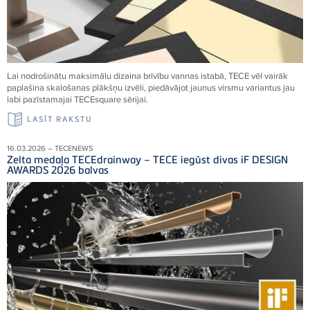
Lai nodrošinātu maksimālu dizaina brīvību vannas istabā, TECE vēl vairāk
paplašina skalošanas plākšņu izvēli, piedāvājot jaunus virsmu variantus jau
labi pazīstamajai TECEsquare sērijai.
LASĪT RAKSTU
16.03.2026 – TECENEWS
Zelta medaļa TECEdrainway – TECE iegūst divas iF DESIGN
AWARDS 2026 balvas