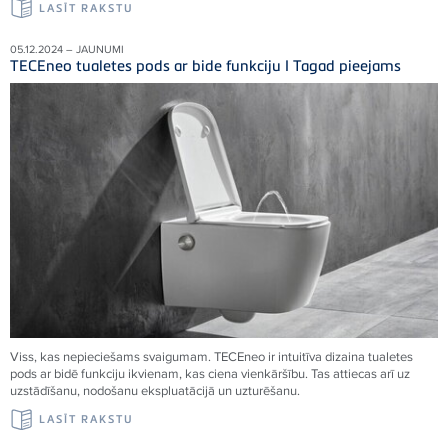
LASĪT RAKSTU
05.12.2024 – JAUNUMI
TECEneo tualetes pods ar bide funkciju I Tagad pieejams
Viss, kas nepieciešams svaigumam. TECEneo ir intuitīva dizaina tualetes
pods ar bidē funkciju ikvienam, kas ciena vienkāršību. Tas attiecas arī uz
uzstādīšanu, nodošanu ekspluatācijā un uzturēšanu.
LASĪT RAKSTU