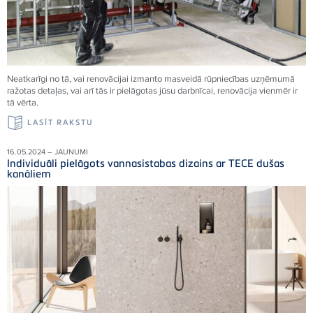
Neatkarīgi no tā, vai renovācijai izmanto masveidā rūpniecības uzņēmumā
ražotas detaļas, vai arī tās ir pielāgotas jūsu darbnīcai, renovācija vienmēr ir
tā vērta.
LASĪT RAKSTU
16.05.2024 – JAUNUMI
Individuāli pielāgots vannasistabas dizains ar TECE dušas
kanāliem