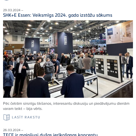
29.03.2024 –
SHK+E Essen: Veiksmīgs 2024. gada izstāžu sākums
Pēc četrām sirsnīgu tikšanos, interesantu diskusiju un piedāvājumu dienām
varam teikt – bija vērts.
LASĪT RAKSTU
26.03.2024 –
TECE ir mainījusi dušas ierīkošanas konceptu