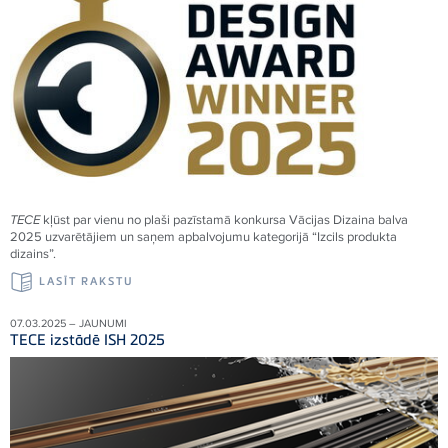
TECE
kļūst par vienu no plaši pazīstamā konkursa Vācijas Dizaina balva
2025 uzvarētājiem un saņem apbalvojumu kategorijā “Izcils produkta
dizains”.
LASĪT RAKSTU
07.03.2025 – JAUNUMI
TECE izstādē ISH 2025