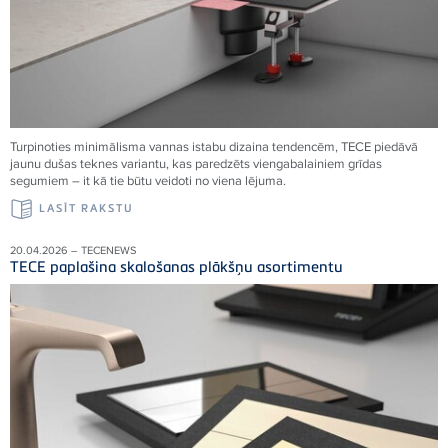
Turpinoties minimālisma vannas istabu dizaina tendencēm, TECE piedāvā
jaunu dušas teknes variantu, kas paredzēts viengabalainiem grīdas
segumiem – it kā tie būtu veidoti no viena
lējuma.
LASĪT RAKSTU
20.04.2026 – TECENEWS
TECE paplašina skalošanas plākšņu asortimentu