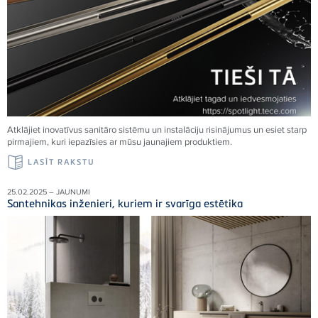
Atklājiet inovatīvus sanitāro sistēmu un instalāciju risinājumus un esiet starp
pirmajiem, kuri iepazīsies ar mūsu jaunajiem produktiem.
LASĪT RAKSTU
25.02.2025 – JAUNUMI
Santehnikas inženieri, kuriem ir svarīga estētika