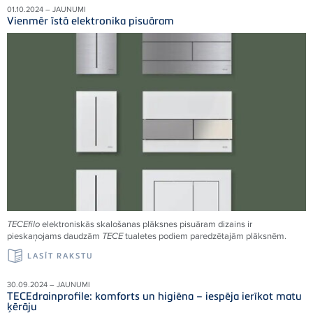
01.10.2024 – JAUNUMI
Vienmēr īstā elektronika pisuāram
TECEfilo
elektroniskās skalošanas plāksnes pisuāram dizains ir
pieskaņojams daudzām
TECE
tualetes podiem paredzētajām plāksnēm.
LASĪT RAKSTU
30.09.2024 – JAUNUMI
TECEdrainprofile: komforts un higiēna – iespēja ierīkot matu
ķērāju