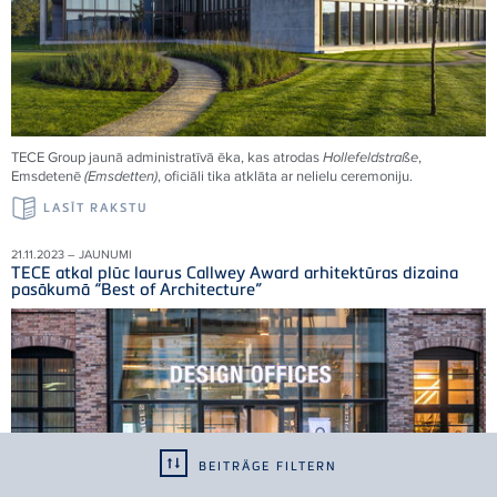
TECE Group jaunā administratīvā ēka, kas atrodas
Hollefeldstraße
,
Emsdetenē
(Emsdetten)
, oficiāli tika atklāta ar nelielu ceremoniju.
LASĪT RAKSTU
21.11.2023 – JAUNUMI
TECE atkal plūc laurus Callwey Award arhitektūras dizaina
pasākumā “Best of Architecture”
BEITRÄGE FILTERN