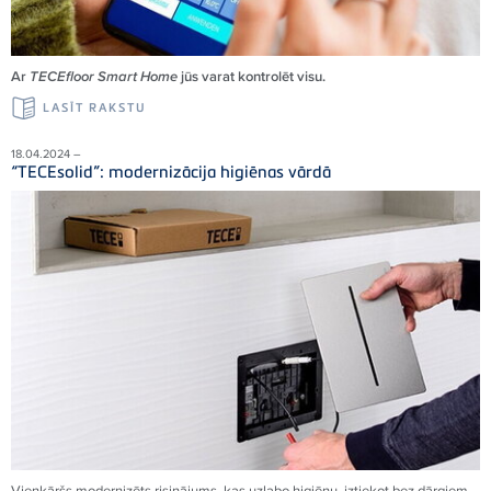
Ar
TECEfloor Smart Home
jūs varat kontrolēt visu.
LASĪT RAKSTU
18.04.2024 –
“TECEsolid”: modernizācija higiēnas vārdā
Vienkāršs modernizēts risinājums, kas uzlabo higiēnu, iztiekot bez dārgiem