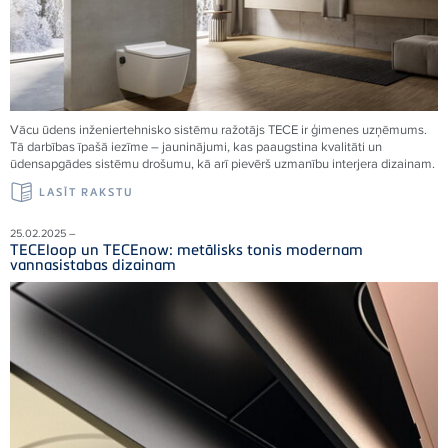
Vācu ūdens inženiertehnisko sistēmu ražotājs TECE ir ģimenes uzņēmums.
Tā darbības īpašā iezīme – jauninājumi, kas paaugstina kvalitāti un
ūdensapgādes sistēmu drošumu, kā arī pievērš uzmanību interjera dizainam.
LASĪT RAKSTU
25.02.2025 –
TECEloop un TECEnow: metālisks tonis modernam
vannasistabas dizainam