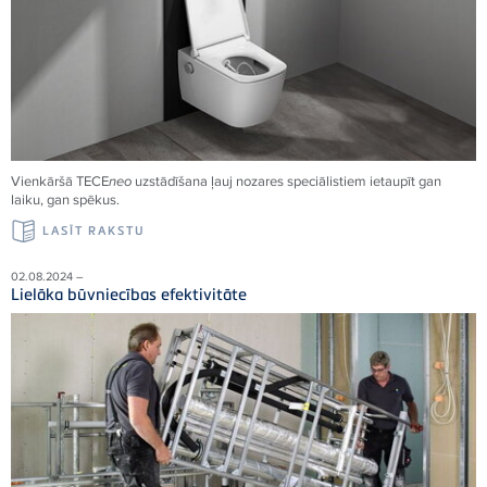
Vienkāršā
TECE
neo
uzstādīšana ļauj nozares speciālistiem ietaupīt gan
laiku, gan spēkus.
LASĪT RAKSTU
02.08.2024 –
Lielāka būvniecības efektivitāte