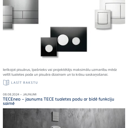
Ierīkojot pisuārus, īpašnieks vai projektētājs maksimālu uzmanību mēdz
veltīt tualetes poda un pisuāra dizainam un to krāsu saskaņošanai.
LASĪT RAKSTU
08.08.2024 – JAUNUMI
TECEneo – jaunums TECE tualetes podu ar bidē funkciju
saimē