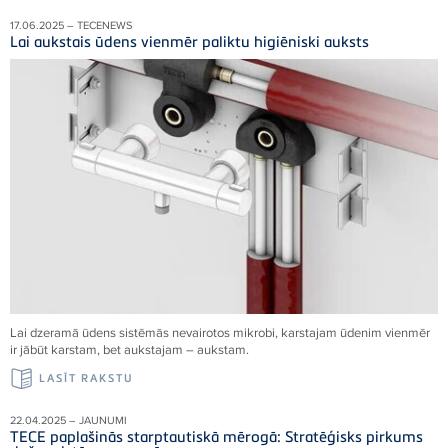
17.06.2025 – TECENEWS
Lai aukstais ūdens vienmēr paliktu higiēniski auksts
Lai dzeramā ūdens sistēmās nevairotos mikrobi, karstajam ūdenim vienmēr
ir jābūt karstam, bet aukstajam – aukstam.
LASĪT RAKSTU
22.04.2025 – JAUNUMI
TECE paplašinās starptautiskā mērogā: Stratēģisks pirkums