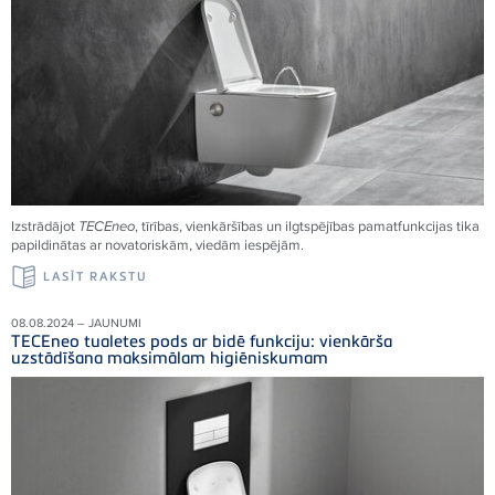
Izstrādājot
TECEneo
, tīrības, vienkāršības un ilgtspējības pamatfunkcijas tika
papildinātas ar novatoriskām, viedām iespējām.
LASĪT RAKSTU
08.08.2024 – JAUNUMI
TECEneo tualetes pods ar bidē funkciju: vienkārša
uzstādīšana maksimālam higiēniskumam