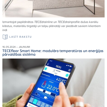
Izmantojot papildinātos
TECEdrainline
un
TECEdrainprofile
dušas kanālu
klāstus, materiālu tirgotāji un telpu plānotāji var piedāvāt saviem klientiem
indi
LASĪT RAKSTU
16.05.2024 – JAUNUMI
TECEfloor Smart Home: modulāra temperatūras un enerģijas
pārvaldības sistēma