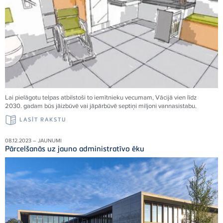
Lai pielāgotu telpas atbilstoši to iemītnieku vecumam, Vācijā vien līdz
2030. gadam būs jāizbūvē vai jāpārbūvē septiņi miljoni vannasistabu.
LASĪT RAKSTU
08.12.2023 – JAUNUMI
Pārcelšanās uz jauno administratīvo ēku