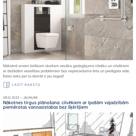
Nākotnē arvien lielākam skaitam vecāka gadagājuma cilvēku un cilvēkiem
ar dažādām veselības problēmām būs nepieciešama ērta un pielāgota vide.
Īstais laiks par to domāt ir jau tagad!
LASĪT RAKSTU
08.12.2023 – JAUNUMI
Nākotnes tirgus plānošana: cilvēkiem ar īpašām vajadzībām
piemērotas vannasistabas bez šķēršļiem