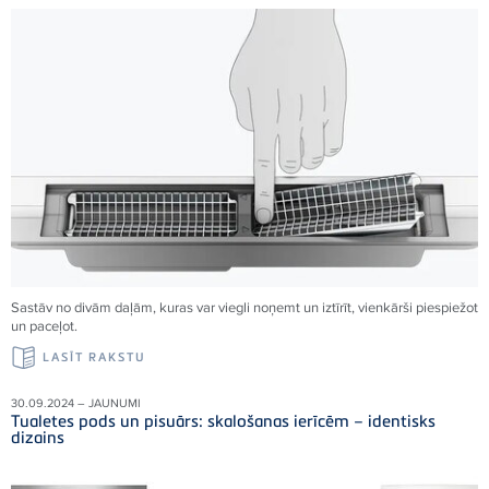
Sastāv no divām daļām, kuras var viegli noņemt un iztīrīt, vienkārši piespiežot
un paceļot.
LASĪT RAKSTU
30.09.2024 – JAUNUMI
Tualetes pods un pisuārs: skalošanas ierīcēm – identisks
dizains