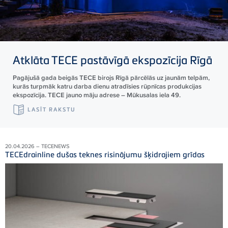
Atklāta
TECE
pastāvīgā ekspozīcija Rīgā
Pagājušā gada beigās TECE birojs Rīgā pārcēlās uz jaunām telpām,
kurās turpmāk katru darba dienu atradīsies rūpnīcas produkcijas
ekspozīcija. TECE jauno māju adrese – Mūkusalas iela 49.
LASĪT RAKSTU
20.04.2026 – TECENEWS
TECEdrainline dušas teknes risinājumu šķidrajiem grīdas