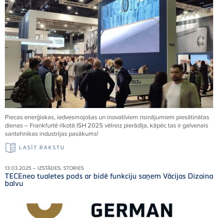
Piecas enerģiskas, iedvesmojošas un inovatīviem risinājumiem piesātinātas
dienas – Frankfurtē rīkotā ISH 2025 vēlreiz pierādīja, kāpēc tas ir galvenais
santehnikas industrijas pasākums!
LASĪT RAKSTU
13.03.2025 – IZSTĀDES, STORIES
TECEneo tualetes pods ar bidē funkciju saņem Vācijas Dizaina
balvu