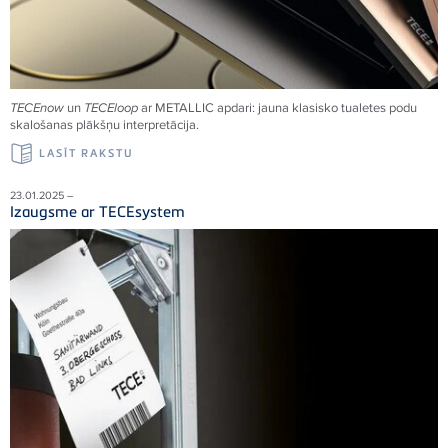
TECEnow
un
TECEloop
ar METALLIC apdari: jauna klasisko tualetes podu
skalošanas plākšņu interpretācija.
LASĪT RAKSTU
23.01.2025 –
Izaugsme ar TECEsystem