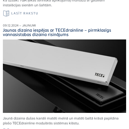
Kā uzsākt TGA (ēkas tehniskā aprīkojuma) montāžu ar gatavām
instalācijas sienām un šahtām.
LASĪT RAKSTU
09.12.2024 – JAUNUMI
Jaunas dizaina iespējas ar TECEdrainline – pirmklasīgs
vannasistabas dizaina risinājums
Jaunā dizaina dušas kanāli matēti melnā un matēti baltā krāsā papildina
plašo TECEdrainline modulārās sistēmas klāstu.