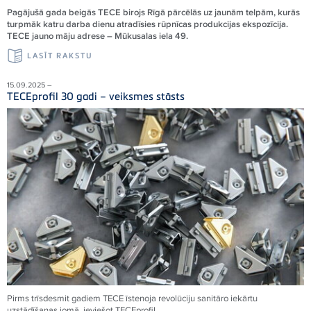
Pagājušā gada beigās TECE birojs Rīgā pārcēlās uz jaunām telpām, kurās
turpmāk katru darba dienu atradīsies rūpnīcas produkcijas ekspozīcija.
TECE jauno māju adrese – Mūkusalas iela 49.
LASĪT RAKSTU
15.09.2025 –
TECEprofil 30 gadi – veiksmes stāsts
Pirms trīsdesmit gadiem
TECE
īstenoja revolūciju sanitāro iekārtu
uzstādīšanas jomā, ieviešot
TECE
profil.