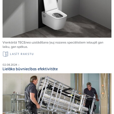
Vienkāršā
TECE
neo
uzstādīšana ļauj nozares speciālistiem ietaupīt gan
laiku, gan spēkus.
LASĪT RAKSTU
02.08.2024 –
Lielāka būvniecības efektivitāte