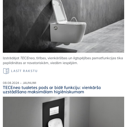
Izstrādājot
TECEneo
, tīrības, vienkāršības un ilgtspējības pamatfunkcijas tika
papildinātas ar novatoriskām, viedām iespējām.
LASĪT RAKSTU
08.08.2024 – JAUNUMI
TECEneo tualetes pods ar bidē funkciju: vienkārša
uzstādīšana maksimālam higiēniskumam