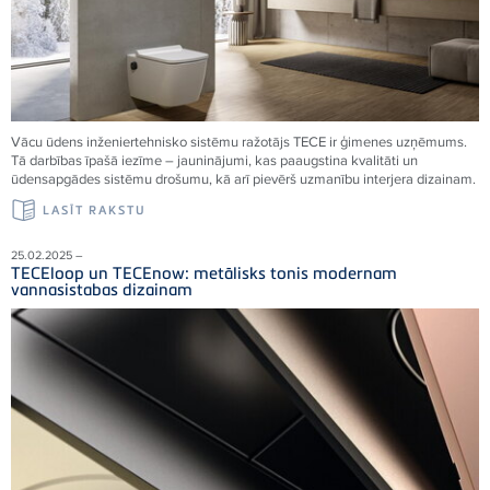
Vācu ūdens inženiertehnisko sistēmu ražotājs TECE ir ģimenes uzņēmums.
Tā darbības īpašā iezīme – jauninājumi, kas paaugstina kvalitāti un
ūdensapgādes sistēmu drošumu, kā arī pievērš uzmanību interjera dizainam.
LASĪT RAKSTU
25.02.2025 –
TECEloop un TECEnow: metālisks tonis modernam
vannasistabas dizainam