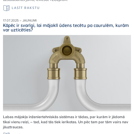
LASĪT RAKSTU
17.07.2025 – JAUNUMI
Kāpēc ir svarīgi, lai mājoklī ūdens tecētu pa caurulēm, kurām
var uzticēties?
Labas mājokļa inženiertehniskās sistēmas ir tādas, par kurām ir jādomā
tikai vienu reizi, – tad, kad tās tiek ierīkotas. Un pēc tam par tām vairs nav
jāuztraucas.