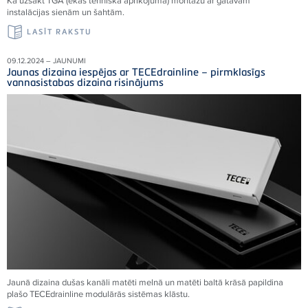
Kā uzsākt TGA (ēkas tehniskā aprīkojuma) montāžu ar gatavām
instalācijas sienām un šahtām.
LASĪT RAKSTU
09.12.2024 – JAUNUMI
Jaunas dizaina iespējas ar TECEdrainline – pirmklasīgs
vannasistabas dizaina risinājums
Jaunā dizaina dušas kanāli matēti melnā un matēti baltā krāsā papildina
plašo TECEdrainline modulārās sistēmas klāstu.