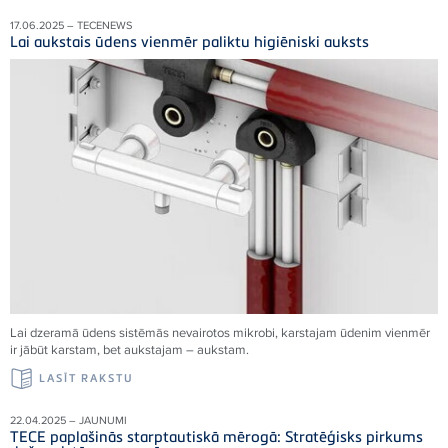
17.06.2025 – TECENEWS
Lai aukstais ūdens vienmēr paliktu higiēniski auksts
Lai dzeramā ūdens sistēmās nevairotos mikrobi, karstajam ūdenim vienmēr
ir jābūt karstam, bet aukstajam – aukstam.
LASĪT RAKSTU
22.04.2025 – JAUNUMI
TECE paplašinās starptautiskā mērogā: Stratēģisks pirkums