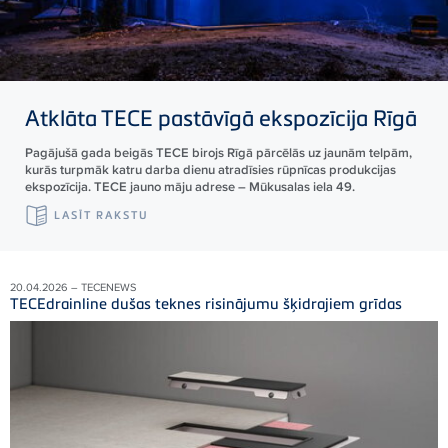
Atklāta
TECE
pastāvīgā ekspozīcija Rīgā
Pagājušā gada beigās TECE birojs Rīgā pārcēlās uz jaunām telpām,
kurās turpmāk katru darba dienu atradīsies rūpnīcas produkcijas
ekspozīcija. TECE jauno māju adrese – Mūkusalas iela 49.
LASĪT RAKSTU
20.04.2026 – TECENEWS
TECEdrainline dušas teknes risinājumu šķidrajiem grīdas