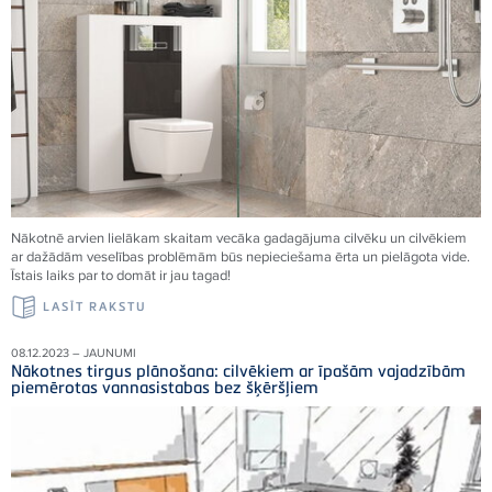
Nākotnē arvien lielākam skaitam vecāka gadagājuma cilvēku un cilvēkiem
ar dažādām veselības problēmām būs nepieciešama ērta un pielāgota vide.
Īstais laiks par to domāt ir jau tagad!
LASĪT RAKSTU
08.12.2023 – JAUNUMI
Nākotnes tirgus plānošana: cilvēkiem ar īpašām vajadzībām
piemērotas vannasistabas bez šķēršļiem