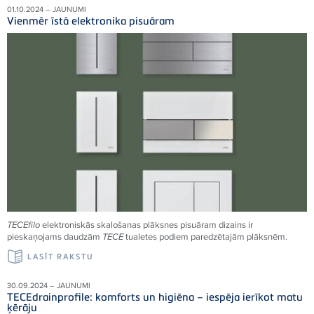
01.10.2024 – JAUNUMI
Vienmēr īstā elektronika pisuāram
TECEfilo
elektroniskās skalošanas plāksnes pisuāram dizains ir
pieskaņojams daudzām
TECE
tualetes podiem paredzētajām plāksnēm.
LASĪT RAKSTU
30.09.2024 – JAUNUMI
TECEdrainprofile: komforts un higiēna – iespēja ierīkot matu
ķērāju