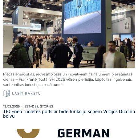
Piecas enerģiskas, iedvesmojošas un inovatīviem risinājumiem piesātinātas
dienas – Frankfurtē rīkotā ISH 2025 vēlreiz pierādīja, kāpēc tas ir galvenais
santehnikas industrijas pasākums!
LASĪT RAKSTU
13.03.2025 – IZSTĀDES, STORIES
TECEneo tualetes pods ar bidē funkciju saņem Vācijas Dizaina
balvu