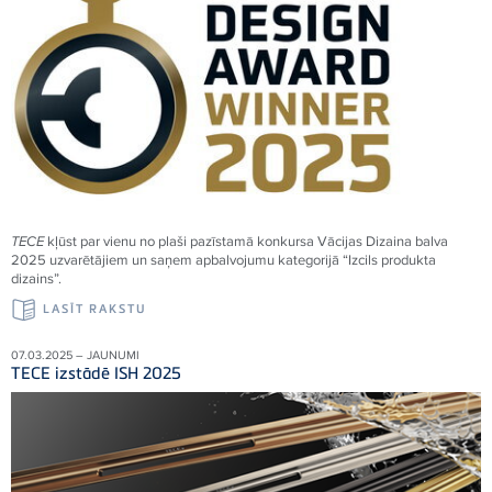
TECE
kļūst par vienu no plaši pazīstamā konkursa Vācijas Dizaina balva
2025 uzvarētājiem un saņem apbalvojumu kategorijā “Izcils produkta
dizains”.
LASĪT RAKSTU
07.03.2025 – JAUNUMI
TECE izstādē ISH 2025