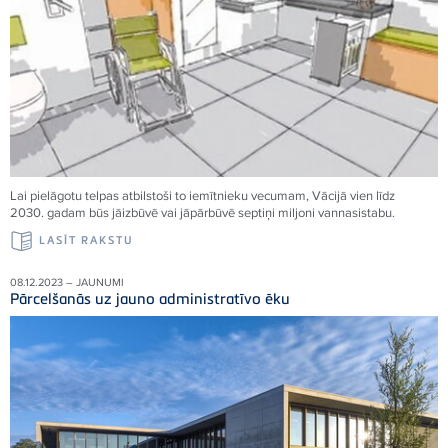
Lai pielāgotu telpas atbilstoši to iemītnieku vecumam, Vācijā vien līdz
2030. gadam būs jāizbūvē vai jāpārbūvē septiņi miljoni vannasistabu.
LASĪT RAKSTU
08.12.2023 – JAUNUMI
Pārcelšanās uz jauno administratīvo ēku