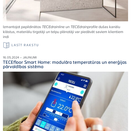
Izmantojot papildinātos
TECEdrainline
un
TECEdrainprofile
dušas kanālu
klāstus, materiālu tirgotāji un telpu plānotāji var piedāvāt saviem klientiem
indi
LASĪT RAKSTU
16.05.2024 – JAUNUMI
TECEfloor Smart Home: modulāra temperatūras un enerģijas
pārvaldības sistēma