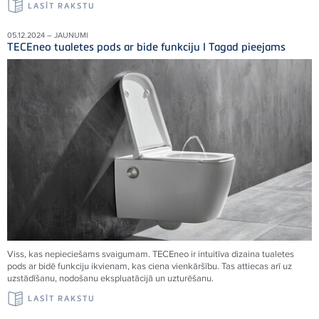
LASĪT RAKSTU
05.12.2024 – JAUNUMI
TECEneo tualetes pods ar bide funkciju I Tagad pieejams
Viss, kas nepieciešams svaigumam. TECEneo ir intuitīva dizaina tualetes
pods ar bidē funkciju ikvienam, kas ciena vienkāršību. Tas attiecas arī uz
uzstādīšanu, nodošanu ekspluatācijā un uzturēšanu.
LASĪT RAKSTU