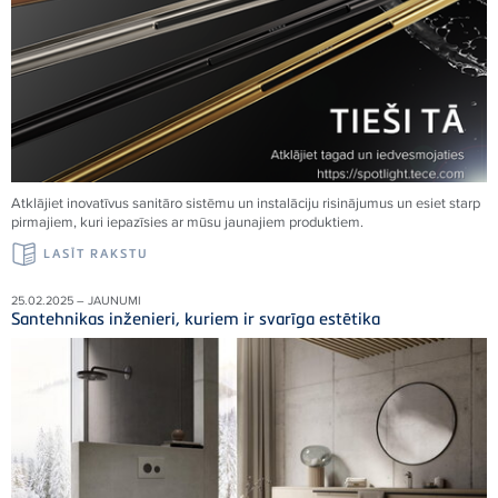
Atklājiet inovatīvus sanitāro sistēmu un instalāciju risinājumus un esiet starp
pirmajiem, kuri iepazīsies ar mūsu jaunajiem produktiem.
LASĪT RAKSTU
25.02.2025 – JAUNUMI
Santehnikas inženieri, kuriem ir svarīga estētika