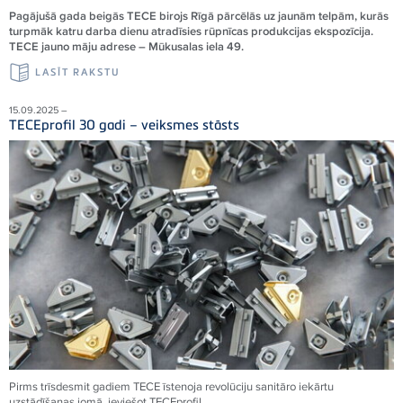
Pagājušā gada beigās TECE birojs Rīgā pārcēlās uz jaunām telpām, kurās
turpmāk katru darba dienu atradīsies rūpnīcas produkcijas ekspozīcija.
TECE jauno māju adrese – Mūkusalas iela 49.
LASĪT RAKSTU
15.09.2025 –
TECEprofil 30 gadi – veiksmes stāsts
Pirms trīsdesmit gadiem
TECE
īstenoja revolūciju sanitāro iekārtu
uzstādīšanas jomā, ieviešot
TECE
profil.