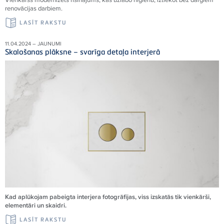
renovācijas darbiem.
LASĪT RAKSTU
11.04.2024 – JAUNUMI
Skalošanas plāksne – svarīga detaļa interjerā
Kad aplūkojam pabeigta interjera fotogrāfijas, viss izskatās tik vienkārši,
elementāri un skaidri.
LASĪT RAKSTU