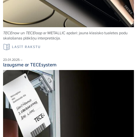
TECEnow
un
TECEloop
ar METALLIC apdari: jauna klasisko tualetes podu
skalošanas plākšņu interpretācija.
LASĪT RAKSTU
23.01.2025 –
Izaugsme ar TECEsystem