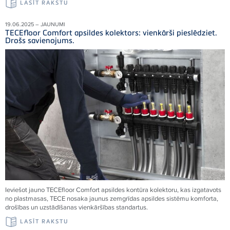
LASĪT RAKSTU
19.06.2025 – JAUNUMI
TECEfloor Comfort apsildes kolektors: vienkārši pieslēdziet.
Drošs savienojums.
Ieviešot jauno TECEfloor Comfort apsildes kontūra kolektoru, kas izgatavots
no plastmasas, TECE nosaka jaunus zemgrīdas apsildes sistēmu komforta,
drošības un uzstādīšanas vienkāršības standartus.
LASĪT RAKSTU