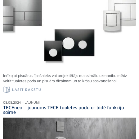
Ierīkojot pisuārus, īpašnieks vai projektētājs maksimālu uzmanību mēdz
veltīt tualetes poda un pisuāra dizainam un to krāsu saskaņošanai.
LASĪT RAKSTU
08.08.2024 – JAUNUMI
TECEneo – jaunums TECE tualetes podu ar bidē funkciju
saimē