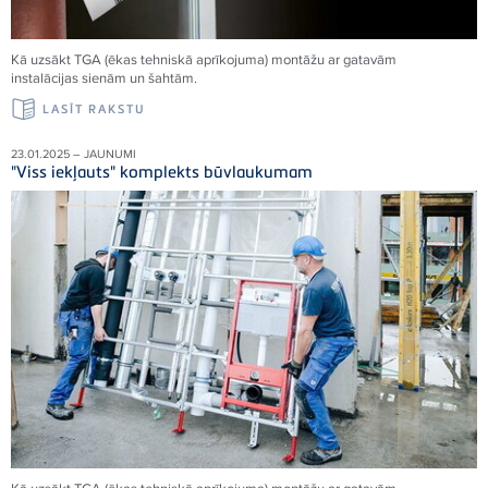
Kā uzsākt TGA (ēkas tehniskā aprīkojuma) montāžu ar gatavām
instalācijas sienām un šahtām.
LASĪT RAKSTU
23.01.2025 – JAUNUMI
"Viss iekļauts" komplekts būvlaukumam