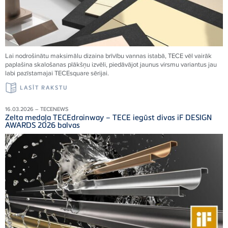
Lai nodrošinātu maksimālu dizaina brīvību vannas istabā, TECE vēl vairāk
paplašina skalošanas plākšņu izvēli, piedāvājot jaunus virsmu variantus jau
labi pazīstamajai TECEsquare sērijai.
LASĪT RAKSTU
16.03.2026 – TECENEWS
Zelta medaļa TECEdrainway – TECE iegūst divas iF DESIGN
AWARDS 2026 balvas