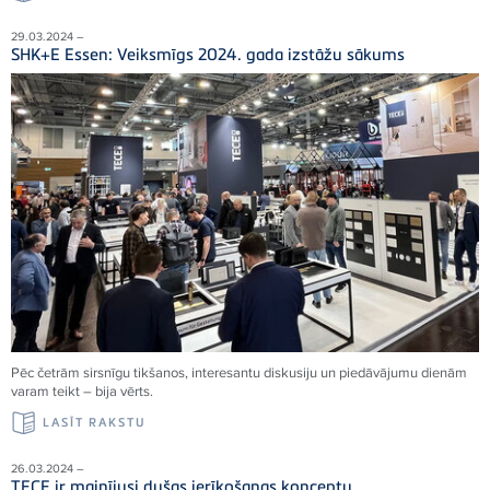
29.03.2024 –
SHK+E Essen: Veiksmīgs 2024. gada izstāžu sākums
Pēc četrām sirsnīgu tikšanos, interesantu diskusiju un piedāvājumu dienām
varam teikt – bija vērts.
LASĪT RAKSTU
26.03.2024 –
TECE ir mainījusi dušas ierīkošanas konceptu