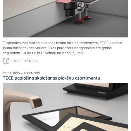
Turpinoties minimālisma vannas istabu dizaina tendencēm, TECE piedāvā
jaunu dušas teknes variantu, kas paredzēts viengabalainiem grīdas
segumiem – it kā tie būtu veidoti no viena
lējuma.
LASĪT RAKSTU
20.04.2026 – TECENEWS
TECE paplašina skalošanas plākšņu asortimentu