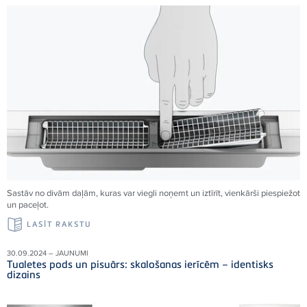
Sastāv no divām daļām, kuras var viegli noņemt un iztīrīt, vienkārši piespiežot
un paceļot.
LASĪT RAKSTU
30.09.2024 – JAUNUMI
Tualetes pods un pisuārs: skalošanas ierīcēm – identisks
dizains