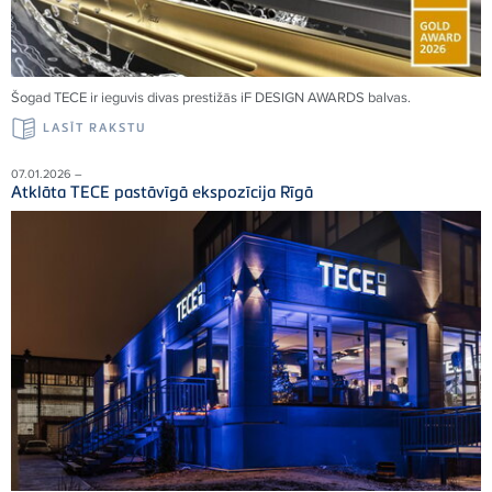
Šogad TECE ir ieguvis divas prestižās iF DESIGN AWARDS balvas.
LASĪT RAKSTU
07.01.2026 –
Atklāta TECE pastāvīgā ekspozīcija Rīgā