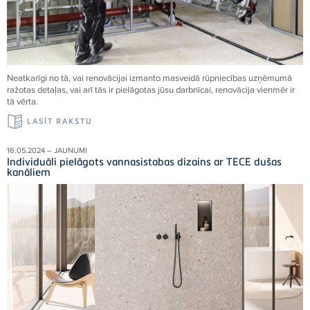
Neatkarīgi no tā, vai renovācijai izmanto masveidā rūpniecības uzņēmumā
ražotas detaļas, vai arī tās ir pielāgotas jūsu darbnīcai, renovācija vienmēr ir
tā vērta.
LASĪT RAKSTU
16.05.2024 – JAUNUMI
Individuāli pielāgots vannasistabas dizains ar TECE dušas
kanāliem