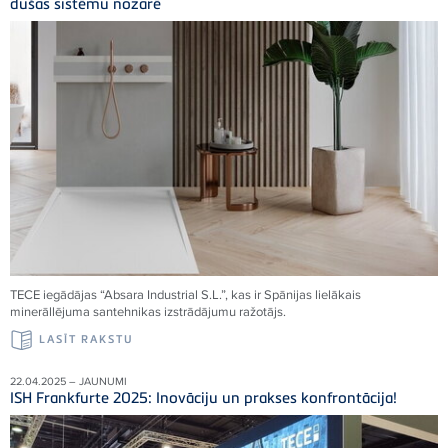
dušas sistēmu nozarē
TECE iegādājas “Absara Industrial S.L.”, kas ir Spānijas lielākais
minerāllējuma santehnikas izstrādājumu ražotājs.
LASĪT RAKSTU
22.04.2025 – JAUNUMI
ISH Frankfurte 2025: Inovāciju un prakses konfrontācija!