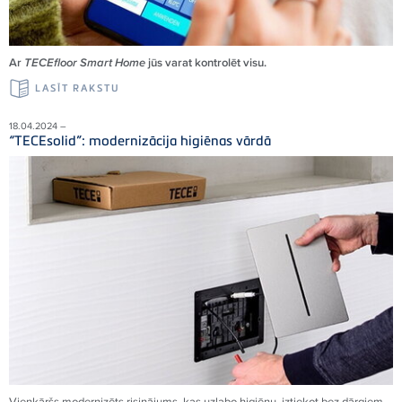
Ar
TECEfloor Smart Home
jūs varat kontrolēt visu.
LASĪT RAKSTU
18.04.2024 –
“TECEsolid”: modernizācija higiēnas vārdā
Vienkāršs modernizēts risinājums, kas uzlabo higiēnu, iztiekot bez dārgiem