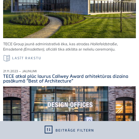
TECE Group jaunā administratīvā ēka, kas atrodas
Hollefeldstraße
,
Emsdetenē
(Emsdetten)
, oficiāli tika atklāta ar nelielu ceremoniju.
LASĪT RAKSTU
21.11.2023 – JAUNUMI
TECE atkal plūc laurus Callwey Award arhitektūras dizaina
pasākumā “Best of Architecture”
BEITRÄGE FILTERN