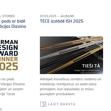
S, STORIES
07.03.2025 – JAUNUMI
 pods ar bidē
TECE izstādē ISH 2025
ācijas Dizaina
 no plaši
Atklājiet inovatīvus sanitāro sistēmu un
Vācijas Dizaina
instalāciju risinājumus un esiet starp
ājiem un saņem
pirmajiem, kuri iepazīsies ar mūsu
jā “Izcils
jaunajiem produktiem.
LASĪT RAKSTU
TU