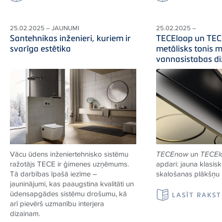
25.02.2025 – JAUNUMI
25.02.2025 –
Santehnikas inženieri, kuriem ir
TECEloop un TE
svarīga estētika
metālisks tonis
vannasistabas d
Vācu ūdens inženiertehnisko sistēmu
TECEnow
un
TECEl
ražotājs TECE ir ģimenes uzņēmums.
apdari: jauna klasis
Tā darbības īpašā iezīme –
skalošanas plākšņu i
jauninājumi, kas paaugstina kvalitāti un
ūdensapgādes sistēmu drošumu, kā
LASĪT RAKS
arī pievērš uzmanību interjera
dizainam.