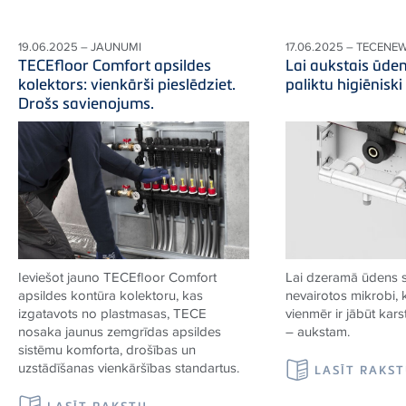
19.06.2025 – JAUNUMI
17.06.2025 – TECENE
TECEfloor Comfort apsildes
Lai aukstais ūde
kolektors: vienkārši pieslēdziet.
paliktu higiēniski
Drošs savienojums.
Ieviešot jauno TECEfloor Comfort
Lai dzeramā ūdens 
apsildes kontūra kolektoru, kas
nevairotos mikrobi,
izgatavots no plastmasas, TECE
vienmēr ir jābūt kar
nosaka jaunus zemgrīdas apsildes
– aukstam.
sistēmu komforta, drošības un
uzstādīšanas vienkāršības standartus.
LASĪT RAKS
LASĪT RAKSTU