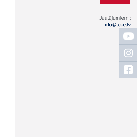
Jautājumiem::
info@tece.lv
Floating
Sidebar