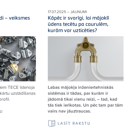
17.07.2025 – JAUNUMI
di – veiksmes
Kāpēc ir svarīgi, lai mājoklī
ūdens tecētu pa caurulēm,
kurām var uzticēties?
diem
TECE
īstenoja
Labas mājokļa inženiertehniskās
ekārtu uzstādīšanas
sistēmas ir tādas, par kurām ir
profil.
jādomā tikai vienu reizi, – tad, kad
tās tiek ierīkotas. Un pēc tam par tām
vairs nav jāuztraucas.
TU
LASĪT RAKSTU