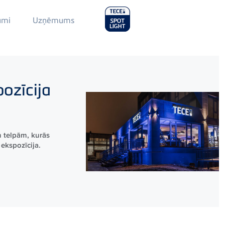
Main
umi
Uzņēmums
Menu
2
ozīcija
 telpām, kurās
ekspozīcija.