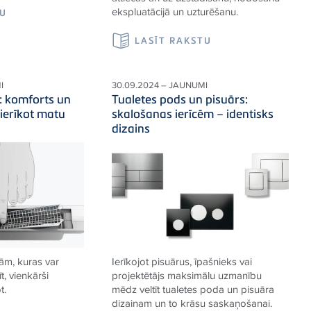
ekspluatācijā un uzturēšanu.
TU
LASĪT RAKSTU
I
30.09.2024 – JAUNUMI
: komforts un
Tualetes pods un pisuārs:
 ierīkot matu
skalošanas ierīcēm – identisks
dizains
ām, kuras var
Ierīkojot pisuārus, īpašnieks vai
īt, vienkārši
projektētājs maksimālu uzmanību
t.
mēdz veltīt tualetes poda un pisuāra
dizainam un to krāsu saskaņošanai.