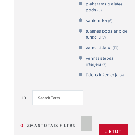
piekarams tualetes
pods
(5)
santehnika
(6)
tualetes pods ar bidē
funkciju
(7)
vannasistaba
(19)
vannasistabas
interjers
(7)
ūdens inženierija
(4)
un
0
IZMANTOTAIS FILTRS