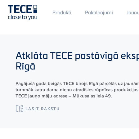
Main
Produkti
Pakalpojumi
Jaun
Menü
1
Skip to main content
Atklāta
TECE
pastāvīgā eksp
Rīgā
Pagājušā gada beigās TECE birojs Rīgā pārcēlās uz jaunām
turpmāk katru darba dienu atradīsies rūpnīcas produkcijas 
TECE jauno māju adrese – Mūkusalas iela 49.
LASĪT RAKSTU