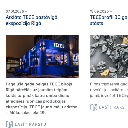
07.01.2026 –
15.09.2025 –
Atklāta TECE pastāvīgā
TECEprofil 30 ga
ekspozīcija Rīgā
stāsts
Pagājušā gada beigās TECE birojs
Pirms trīsdesmit ga
Rīgā pārcēlās uz jaunām telpām,
revolūciju sanitāro i
kurās turpmāk katru darba dienu
jomā, ieviešot
TECE
atradīsies rūpnīcas produkcijas
ekspozīcija. TECE jauno māju adrese
LASĪT RAKS
– Mūkusalas iela 49.
LASĪT RAKSTU