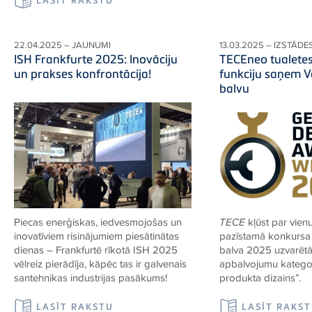
22.04.2025 – JAUNUMI
13.03.2025 – IZSTĀDE
ISH Frankfurte 2025: Inovāciju
TECEneo tualetes
un prakses konfrontācija!
funkciju saņem V
balvu
Piecas enerģiskas, iedvesmojošas un
TECE
kļūst par vienu
inovatīviem risinājumiem piesātinātas
pazīstamā konkursa 
dienas – Frankfurtē rīkotā ISH 2025
balva 2025 uzvarēt
vēlreiz pierādīja, kāpēc tas ir galvenais
apbalvojumu kategori
santehnikas industrijas pasākums!
produkta dizains”.
LASĪT RAKSTU
LASĪT RAKS