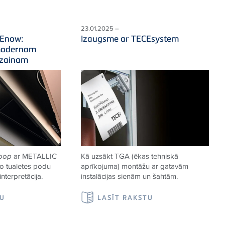
23.01.2025 –
CEnow:
Izaugsme ar TECEsystem
 modernam
izainam
oop
ar METALLIC
Kā uzsākt TGA (ēkas tehniskā
ko tualetes podu
aprīkojuma) montāžu ar gatavām
nterpretācija.
instalācijas sienām un šahtām.
TU
LASĪT RAKSTU