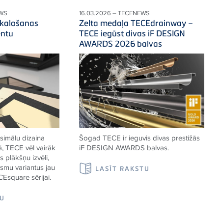
EWS
16.03.2026 – TECENEWS
skalošanas
Zelta medaļa TECEdrainway –
entu
TECE iegūst divas iF DESIGN
AWARDS 2026 balvas
simālu dizaina
Šogad TECE ir ieguvis divas prestižās
ā, TECE vēl vairāk
iF DESIGN AWARDS balvas.
 plākšņu izvēli,
rsmu variantus jau
LASĪT RAKSTU
CEsquare sērijai.
TU