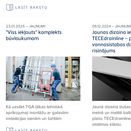
LASĪT RAKSTU
23.01.2025 – JAUNUMI
09.12.2024 – JAUNUM
"Viss iekļauts" komplekts
Jaunas dizaina ie
būvlaukumam
TECEdrainline – 
vannasistabas di
risinājums
Kā uzsākt TGA (ēkas tehniskā
Jaunā dizaina dušas 
aprīkojuma) montāžu ar gatavām
melnā un matēti balt
instalācijas sienām un šahtām.
plašo TECEdrainlin
sistēmas klāstu.
LASĪT RAKSTU