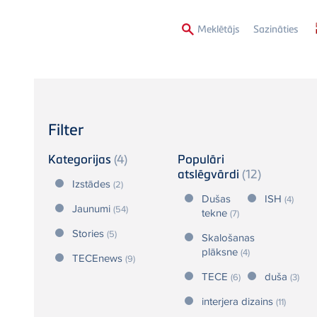
Second
Meklētājs
Sazināties
Menu
Filter
Kategorijas
(4)
Populāri
atslēgvārdi
(12)
Izstādes
(2)
Dušas
ISH
(4)
Jaunumi
(54)
tekne
(7)
Stories
(5)
Skalošanas
plāksne
(4)
TECEnews
(9)
TECE
duša
(6)
(3)
interjera dizains
(11)