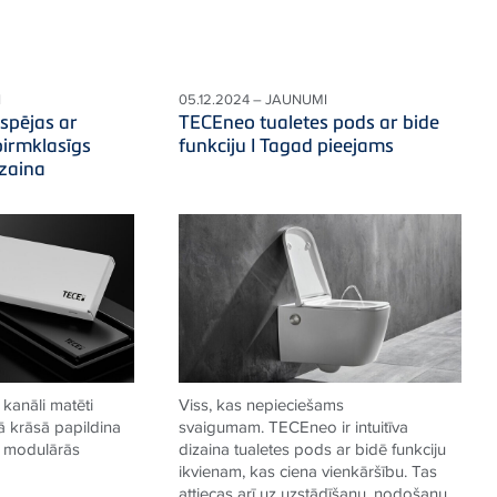
I
05.12.2024 – JAUNUMI
spējas ar
TECEneo tualetes pods ar bide
pirmklasīgs
funkciju I Tagad pieejams
zaina
kanāli matēti
Viss, kas nepieciešams
ā krāsā papildina
svaigumam. TECEneo ir intuitīva
e modulārās
dizaina tualetes pods ar bidē funkciju
ikvienam, kas ciena vienkāršību. Tas
attiecas arī uz uzstādīšanu, nodošanu