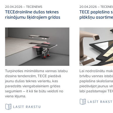
20.04.2026 – TECENEWS
20.04.2026 – TECEN
TECEdrainline dušas teknes
TECE paplašina 
risinājumu šķidrajiem grīdas
plākšņu asortim
Turpinoties minimālisma vannas istabu
Lai nodrošinātu mak
dizaina tendencēm, TECE piedāvā
brīvību vannas istab
jaunu dušas teknes variantu, kas
paplašina skalošanas
paredzēts viengabalainiem grīdas
piedāvājot jaunus vi
segumiem – it kā tie būtu veidoti no
labi pazīstamajai TE
viena
lējuma.
LASĪT RAKS
LASĪT RAKSTU