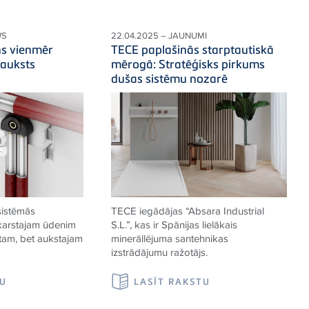
WS
22.04.2025 – JAUNUMI
ns vienmēr
TECE paplašinās starptautiskā
 auksts
mērogā: Stratēģisks pirkums
dušas sistēmu nozarē
sistēmās
TECE iegādājas “Absara Industrial
 karstajam ūdenim
S.L.”, kas ir Spānijas lielākais
stam, bet aukstajam
minerāllējuma santehnikas
izstrādājumu ražotājs.
TU
LASĪT RAKSTU