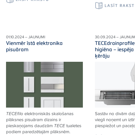
LASĪT RAKS
01.10.2024 – JAUNUMI
30.09.2024 – JAUNUM
Vienmēr īstā elektronika
TECEdrainprofile
pisuāram
higiēna – iespēja
ķērāju
TECEfilo
elektroniskās skalošanas
Sastāv no divām daļ
plāksnes pisuāram dizains ir
viegli noņemt un iztīr
pieskaņojams daudzām
TECE
tualetes
piespiežot un paceļo
podiem paredzētajām plāksnēm.