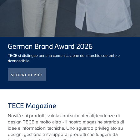
German Brand Award 2026
TECE si distingue per una comunicazione del marchio coerente e
riconoscibile.
SCOPRI DI PIÙ!
TECE Magazine
Novità sui prodotti, valutazioni sui materiali, tendenze di
design
TECE
e molto altro - il nostro magazine straripa di
idee e informazioni tecniche. Uno sguardo privilegiato su
design, gestione e sviluppo di prodotti che fungerà da