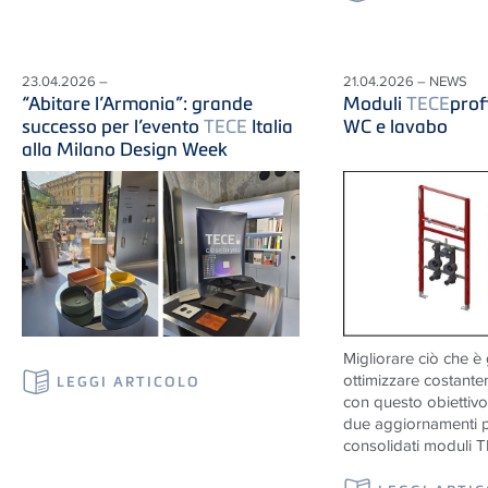
23.04.2026 –
21.04.2026 – NEWS
“Abitare l’Armonia”: grande
Moduli
TECE
prof
successo per l’evento
TECE
Italia
WC e lavabo
alla Milano Design Week
Migliorare ciò che è 
ottimizzare costantem
LEGGI ARTICOLO
con questo obiettiv
due aggiornamenti p
consolidati moduli T