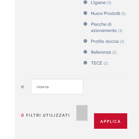
L’igiene
(3)
Nuovi Prodotti
(5)
Placche di
azionamento
(3)
Profilo doccia
(3)
Referenze
(2)
TECE
(2)
e
0
FILTRI UTILIZZATI