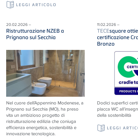
LEGGI ARTICOLO
20.02.2026 –
11.02.2026 –
Ristrutturazione NZEB a
TECE
square ottie
Prignano sul Secchia
certificazione Cr
Bronzo
Nel cuore dell’Appennino Modenese, a
Dodici superfici cert
Prignano sul Secchia (MO), ha preso
placca WC all’insegna
vita un ambizioso progetto di
della sostenibilità
ristrutturazione edilizia che coniuga
efficienza energetica, sostenibilità e
LEGGI ARTI
innovazione tecnologica.