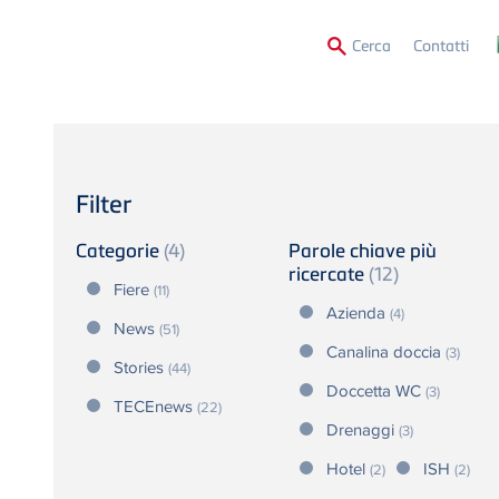
Secon
Cerca
Contatti
Menu
Filter
Categorie
(4)
Parole chiave più
ricercate
(12)
Fiere
(11)
Azienda
(4)
News
(51)
Canalina doccia
(3)
Stories
(44)
Doccetta WC
(3)
TECEnews
(22)
Drenaggi
(3)
Hotel
ISH
(2)
(2)