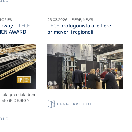
COLO
STORIES
23.03.2026 – FIERE, NEWS
inway –
TECE
TECE
protagonista alle fiere
ESIGN AWARD
primaverili regionali
tata premiata ben
nomato iF DESIGN
LEGGI ARTICOLO
COLO