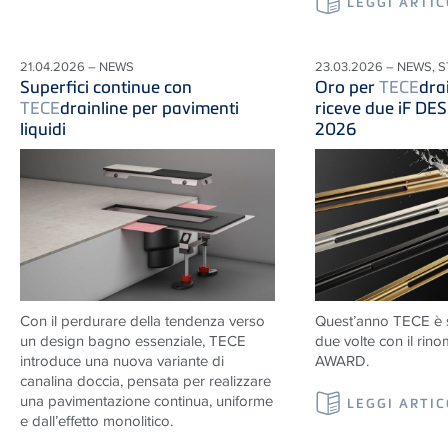
LEGGI ARTI
21.04.2026 – NEWS
23.03.2026 – NEWS, 
Superfici continue con
Oro per
TECE
dra
TECE
drainline per pavimenti
riceve due iF D
liquidi
2026
Con il perdurare della tendenza verso
Quest’anno TECE è s
un design bagno essenziale, TECE
due volte con il ri
introduce una nuova variante di
AWARD.
canalina doccia, pensata per realizzare
una pavimentazione continua, uniforme
LEGGI ARTI
e dall’effetto monolitico.