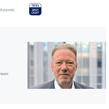
ain
Azienda
enu
l team