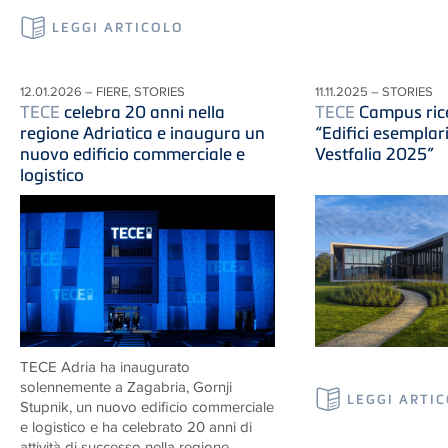
LEGGI ARTICOLO
12.01.2026 – FIERE, STORIES
11.11.2025 – STORIES
TECE
celebra 20 anni nella
TECE
Campus rice
regione Adriatica e inaugura un
“Edifici esemplar
nuovo edificio commerciale e
Vestfalia 2025”
logistico
TECE
Adria ha inaugurato
solennemente a Zagabria, Gornji
LEGGI ARTI
Stupnik, un nuovo edificio commerciale
e logistico e ha celebrato 20 anni di
attività di successo nella regione