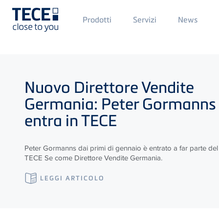
Main
M
Prodotti
Servizi
News
Menü
M
1
2
Skip to main content
Nuovo Direttore Vendite
Germania: Peter Gormanns
entra in
TECE
Peter Gormanns dai primi di gennaio è entrato a far parte de
TECE
Se come Direttore Vendite Germania.
LEGGI ARTICOLO