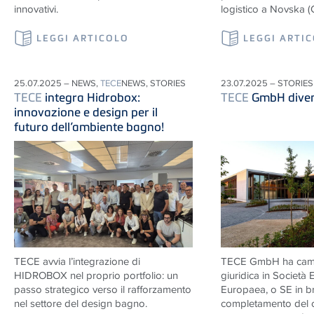
innovativi.
logistico a Novska (
LEGGI ARTICOLO
LEGGI ARTI
25.07.2025 – NEWS,
TECE
NEWS, STORIES
23.07.2025 – STORIES
TECE
integra Hidrobox:
TECE
GmbH dive
innovazione e design per il
futuro dell’ambiente bagno!
TECE
avvia l’integrazione di
TECE
GmbH ha camb
HIDROBOX nel proprio portfolio: un
giuridica in Società
passo strategico verso il rafforzamento
Europaea, o SE in br
nel settore del design bagno.
completamento del 