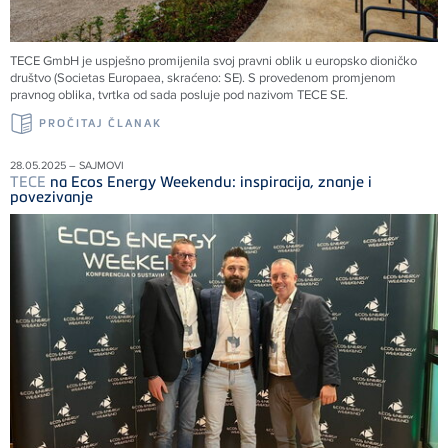
TECE
GmbH je uspješno promijenila svoj pravni oblik u europsko dioničko
društvo (Societas Europaea, skraćeno: SE). S provedenom promjenom
pravnog oblika, tvrtka od sada posluje pod nazivom
TECE
SE.
PROČITAJ ČLANAK
28.05.2025 – SAJMOVI
TECE
na Ecos Energy Weekendu: inspiracija, znanje i
povezivanje