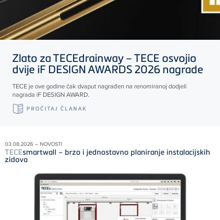
Zlato za
TECE
drainway –
TECE
osvojio
dvije iF DESIGN AWARDS 2026 nagrade
TECE
je ove godine čak dvaput nagrađen na renomiranoj dodjeli
nagrada iF DESIGN AWARD.
PROČITAJ ČLANAK
03.08.2026 – NOVOSTI
TECE
smartwall – brzo i jednostavno planiranje instalacijskih
zidova