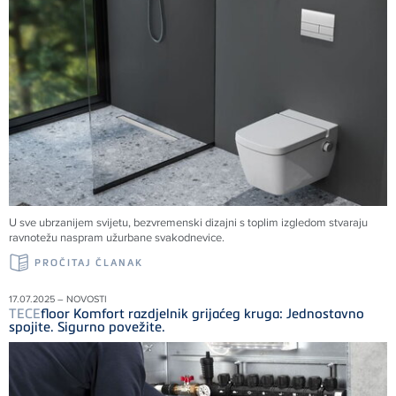
U sve ubrzanijem svijetu, bezvremenski dizajni s toplim izgledom stvaraju
ravnotežu naspram užurbane svakodnevice.
PROČITAJ ČLANAK
17.07.2025 – NOVOSTI
TECE
floor Komfort razdjelnik grijaćeg kruga: Jednostavno
spojite. Sigurno povežite.