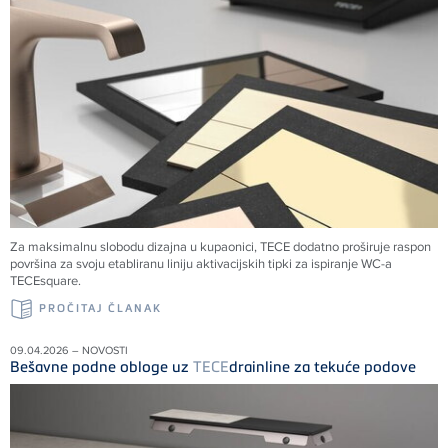
Za maksimalnu slobodu dizajna u kupaonici,
TECE
dodatno proširuje raspon
površina za svoju etabliranu liniju aktivacijskih tipki za ispiranje WC-a
TECE
square.
PROČITAJ ČLANAK
09.04.2026 – NOVOSTI
Bešavne podne obloge uz
TECE
drainline za tekuće podove