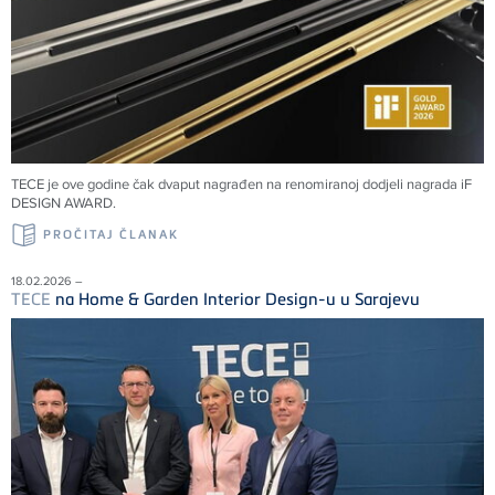
TECE
je ove godine čak dvaput nagrađen na renomiranoj dodjeli nagrada iF
DESIGN AWARD.
PROČITAJ ČLANAK
18.02.2026 –
TECE
na Home & Garden Interior Design-u u Sarajevu