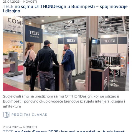
23.04.2025 – NOVOSTI
TECE
na sajmu OTTHONDesign u Budimpešti – spoj inovacije
i dizajna
Sudjelovali smo na prestižnom sajmu OTTHONDesign, koji se održao u
Budimpešti i ponovno okupio vodeće brendove iz svijeta interijera, dizajna i
arhitekture
PROČITAJ ČLANAK
23.04.2025 – NOVOSTI
TECE
na ArchyEnergy 2025: Inovacije za održivu budućnost