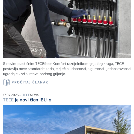
S novim plastičnim
TECE
floor Komfort razdjelnikom grijaćeg kruga,
TECE
postavlja nove standarde kada je riječ o udobnosti, sigurnosti i jednostavnosti
ugradnje kod sustava podnog grijanja.
PROČITAJ ČLANAK
17.07.2025 –
TECE
NEWS
TECE
je novi član IBU-a