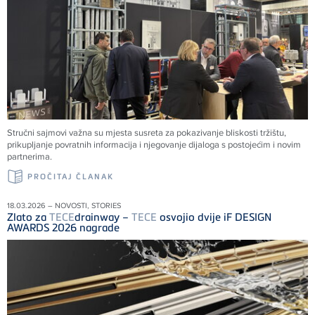
Stručni sajmovi važna su mjesta susreta za pokazivanje bliskosti tržištu,
prikupljanje povratnih informacija i njegovanje dijaloga s postojećim i novim
partnerima.
PROČITAJ ČLANAK
18.03.2026 – NOVOSTI, STORIES
Zlato za
TECE
drainway –
TECE
osvojio dvije iF DESIGN
AWARDS 2026 nagrade