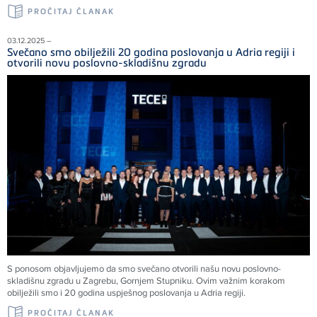
PROČITAJ ČLANAK
03.12.2025 –
Svečano smo obilježili 20 godina poslovanja u Adria regiji i
otvorili novu poslovno-skladišnu zgradu
S ponosom objavljujemo da smo svečano otvorili našu novu poslovno-
skladišnu zgradu u Zagrebu, Gornjem Stupniku. Ovim važnim korakom
obilježili smo i 20 godina uspješnog poslovanja u Adria regiji.
PROČITAJ ČLANAK