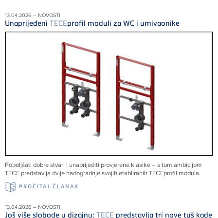
13.04.2026 – NOVOSTI
Unaprijeđeni
TECE
profil moduli za WC i umivaonike
Poboljšati dobre stvari i unaprijediti provjerene klasike – s tom ambicijom
TECE
predstavlja dvije nadogradnje svojih etabliranih
TECE
profil modula.
PROČITAJ ČLANAK
13.04.2026 – NOVOSTI
Još više slobode u dizajnu:
TECE
predstavlja tri nove tuš kade