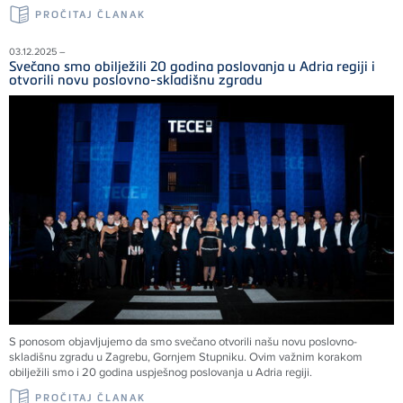
PROČITAJ ČLANAK
03.12.2025 –
Svečano smo obilježili 20 godina poslovanja u Adria regiji i
otvorili novu poslovno-skladišnu zgradu
S ponosom objavljujemo da smo svečano otvorili našu novu poslovno-
skladišnu zgradu u Zagrebu, Gornjem Stupniku. Ovim važnim korakom
obilježili smo i 20 godina uspješnog poslovanja u Adria regiji.
PROČITAJ ČLANAK