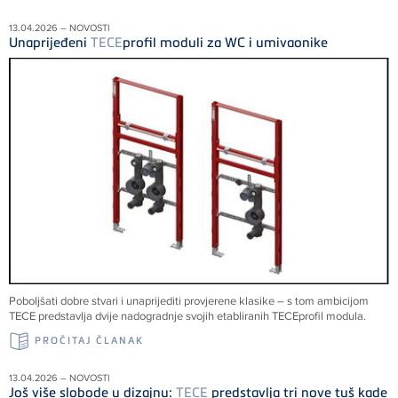
13.04.2026 – NOVOSTI
Unaprijeđeni
TECE
profil moduli za WC i umivaonike
Poboljšati dobre stvari i unaprijediti provjerene klasike – s tom ambicijom
TECE
predstavlja dvije nadogradnje svojih etabliranih
TECE
profil modula.
PROČITAJ ČLANAK
13.04.2026 – NOVOSTI
Još više slobode u dizajnu:
TECE
predstavlja tri nove tuš kade