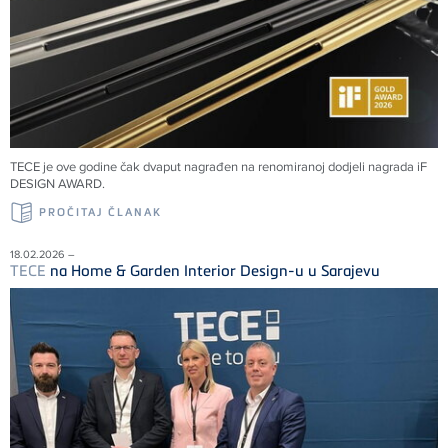
TECE
je ove godine čak dvaput nagrađen na renomiranoj dodjeli nagrada iF
DESIGN AWARD.
PROČITAJ ČLANAK
18.02.2026 –
TECE
na Home & Garden Interior Design-u u Sarajevu