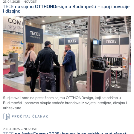
23.04.2025 – NOVOSTI
TECE
na sajmu OTTHONDesign u Budimpešti – spoj inovacije
i dizajna
Sudjelovali smo na prestižnom sajmu OTTHONDesign, koji se održao u
Budimpešti i ponovno okupio vodeće brendove iz svijeta interijera, dizajna i
arhitekture
PROČITAJ ČLANAK
23.04.2025 – NOVOSTI
TECE
na ArchyEnergy 2025: Inovacije za održivu budućnost