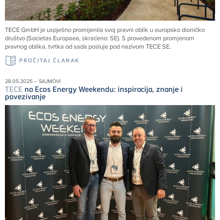
TECE
GmbH je uspješno promijenila svoj pravni oblik u europsko dioničko
društvo (Societas Europaea, skraćeno: SE). S provedenom promjenom
pravnog oblika, tvrtka od sada posluje pod nazivom
TECE
SE.
PROČITAJ ČLANAK
28.05.2025 – SAJMOVI
TECE
na Ecos Energy Weekendu: inspiracija, znanje i
povezivanje