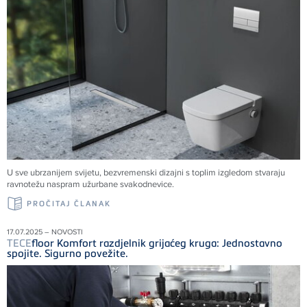
U sve ubrzanijem svijetu, bezvremenski dizajni s toplim izgledom stvaraju
ravnotežu naspram užurbane svakodnevice.
PROČITAJ ČLANAK
17.07.2025 – NOVOSTI
TECE
floor Komfort razdjelnik grijaćeg kruga: Jednostavno
spojite. Sigurno povežite.