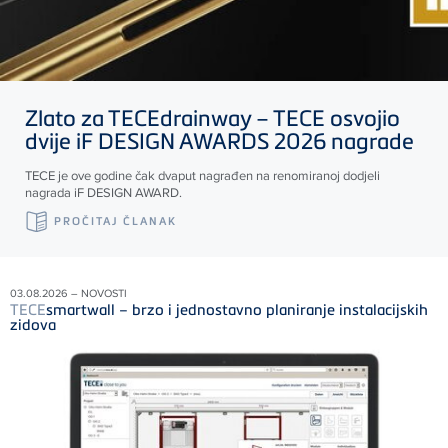
Zlato za
TECE
drainway –
TECE
osvojio
dvije iF DESIGN AWARDS 2026 nagrade
TECE
je ove godine čak dvaput nagrađen na renomiranoj dodjeli
nagrada iF DESIGN AWARD.
PROČITAJ ČLANAK
03.08.2026 – NOVOSTI
TECE
smartwall – brzo i jednostavno planiranje instalacijskih
zidova