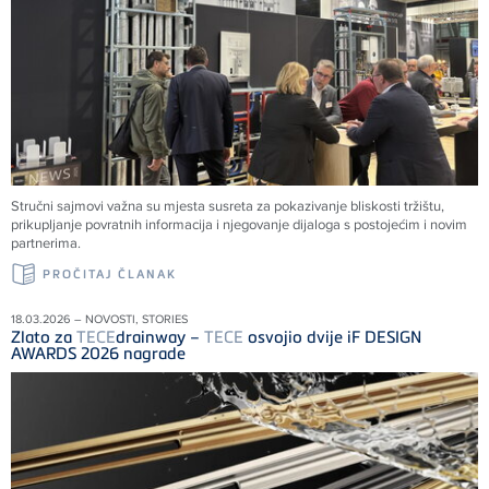
Stručni sajmovi važna su mjesta susreta za pokazivanje bliskosti tržištu,
prikupljanje povratnih informacija i njegovanje dijaloga s postojećim i novim
partnerima.
PROČITAJ ČLANAK
18.03.2026 – NOVOSTI, STORIES
Zlato za
TECE
drainway –
TECE
osvojio dvije iF DESIGN
AWARDS 2026 nagrade