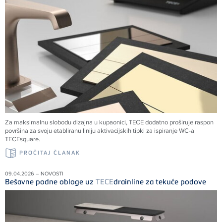
Za maksimalnu slobodu dizajna u kupaonici,
TECE
dodatno proširuje raspon
površina za svoju etabliranu liniju aktivacijskih tipki za ispiranje WC-a
TECE
square.
PROČITAJ ČLANAK
09.04.2026 – NOVOSTI
Bešavne podne obloge uz
TECE
drainline za tekuće podove