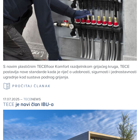
S novim plastičnim
TECE
floor Komfort razdjelnikom grijaćeg kruga,
TECE
postavlja nove standarde kada je riječ o udobnosti, sigurnosti i jednostavnosti
ugradnje kod sustava podnog grijanja.
PROČITAJ ČLANAK
17.07.2025 –
TECE
NEWS
TECE
je novi član IBU-a