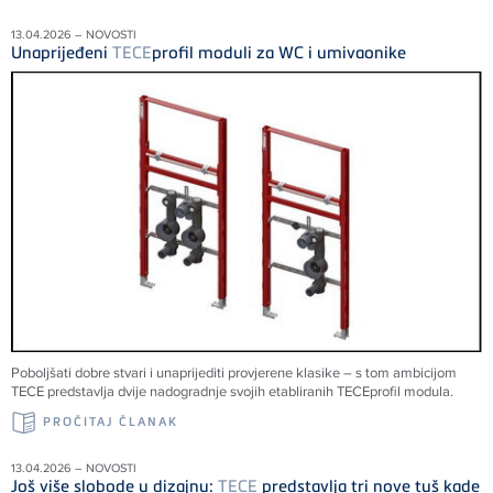
13.04.2026 – NOVOSTI
Unaprijeđeni
TECE
profil moduli za WC i umivaonike
Poboljšati dobre stvari i unaprijediti provjerene klasike – s tom ambicijom
TECE
predstavlja dvije nadogradnje svojih etabliranih
TECE
profil modula.
PROČITAJ ČLANAK
13.04.2026 – NOVOSTI
Još više slobode u dizajnu:
TECE
predstavlja tri nove tuš kade