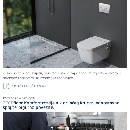
U sve ubrzanijem svijetu, bezvremenski dizajni s toplim izgledom stvaraju
ravnotežu naspram užurbane svakodnevice.
PROČITAJ ČLANAK
17.07.2025 – NOVOSTI
TECE
floor Komfort razdjelnik grijaćeg kruga: Jednostavno
spojite. Sigurno povežite.