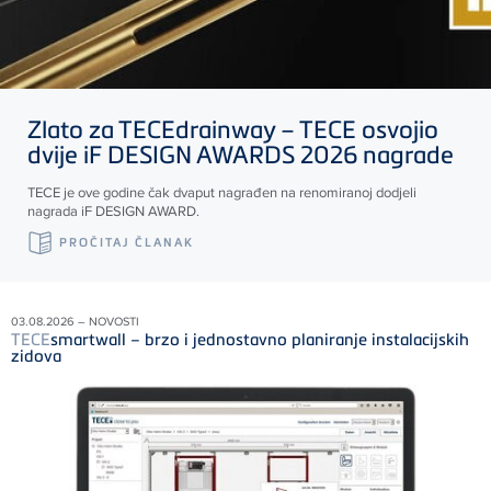
Zlato za
TECE
drainway –
TECE
osvojio
dvije iF DESIGN AWARDS 2026 nagrade
TECE
je ove godine čak dvaput nagrađen na renomiranoj dodjeli
nagrada iF DESIGN AWARD.
PROČITAJ ČLANAK
03.08.2026 – NOVOSTI
TECE
smartwall – brzo i jednostavno planiranje instalacijskih
zidova