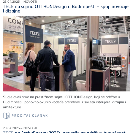
23.04.2025 – NOVOSTI
TECE
na sajmu OTTHONDesign u Budimpešti – spoj inovacije
i dizajna
Sudjelovali smo na prestižnom sajmu OTTHONDesign, koji se održao u
Budimpešti i ponovno okupio vodeće brendove iz svijeta interijera, dizajna i
arhitekture
PROČITAJ ČLANAK
23.04.2025 – NOVOSTI
TECE
na ArchyEnergy 2025: Inovacije za održivu budućnost