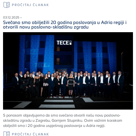
PROČITAJ ČLANAK
03.12.2025 –
Svečano smo obilježili 20 godina poslovanja u Adria regiji i
otvorili novu poslovno-skladišnu zgradu
S ponosom objavljujemo da smo svečano otvorili našu novu poslovno-
skladišnu zgradu u Zagrebu, Gornjem Stupniku. Ovim važnim korakom
obilježili smo i 20 godina uspješnog poslovanja u Adria regiji.
PROČITAJ ČLANAK