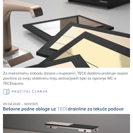
Za maksimalnu slobodu dizajna u kupaonici,
TECE
dodatno proširuje raspon
površina za svoju etabliranu liniju aktivacijskih tipki za ispiranje WC-a
TECE
square.
PROČITAJ ČLANAK
09.04.2026 – NOVOSTI
Bešavne podne obloge uz
TECE
drainline za tekuće podove