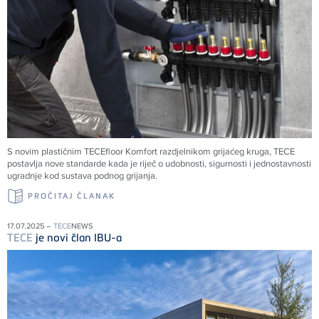
S novim plastičnim
TECE
floor Komfort razdjelnikom grijaćeg kruga,
TECE
postavlja nove standarde kada je riječ o udobnosti, sigurnosti i jednostavnosti
ugradnje kod sustava podnog grijanja.
PROČITAJ ČLANAK
17.07.2025 –
TECE
NEWS
TECE
je novi član IBU-a