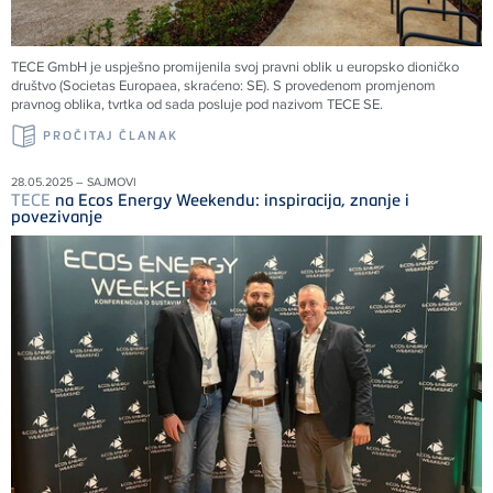
TECE
GmbH je uspješno promijenila svoj pravni oblik u europsko dioničko
društvo (Societas Europaea, skraćeno: SE). S provedenom promjenom
pravnog oblika, tvrtka od sada posluje pod nazivom
TECE
SE.
PROČITAJ ČLANAK
28.05.2025 – SAJMOVI
TECE
na Ecos Energy Weekendu: inspiracija, znanje i
povezivanje