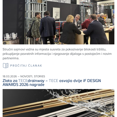
Stručni sajmovi važna su mjesta susreta za pokazivanje bliskosti tržištu,
prikupljanje povratnih informacija i njegovanje dijaloga s postojećim i novim
partnerima.
PROČITAJ ČLANAK
18.03.2026 – NOVOSTI, STORIES
Zlato za
TECE
drainway –
TECE
osvojio dvije iF DESIGN
AWARDS 2026 nagrade