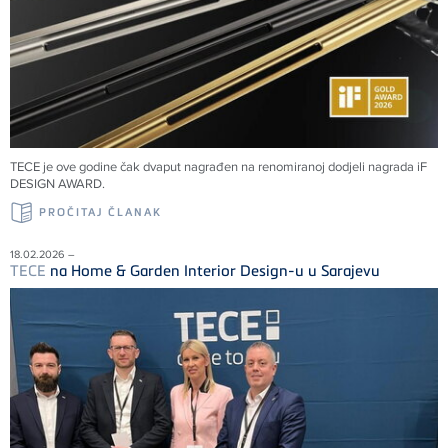
TECE
je ove godine čak dvaput nagrađen na renomiranoj dodjeli nagrada iF
DESIGN AWARD.
PROČITAJ ČLANAK
18.02.2026 –
TECE
na Home & Garden Interior Design-u u Sarajevu