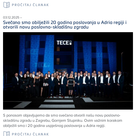
PROČITAJ ČLANAK
03.12.2025 –
Svečano smo obilježili 20 godina poslovanja u Adria regiji i
otvorili novu poslovno-skladišnu zgradu
S ponosom objavljujemo da smo svečano otvorili našu novu poslovno-
skladišnu zgradu u Zagrebu, Gornjem Stupniku. Ovim važnim korakom
obilježili smo i 20 godina uspješnog poslovanja u Adria regiji.
PROČITAJ ČLANAK