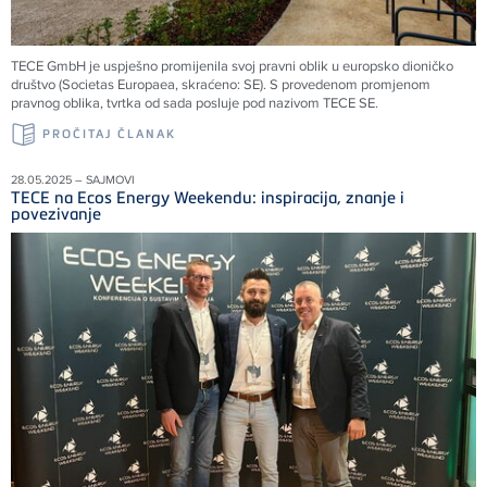
TECE GmbH je uspješno promijenila svoj pravni oblik u europsko dioničko
društvo (Societas Europaea, skraćeno: SE). S provedenom promjenom
pravnog oblika, tvrtka od sada posluje pod nazivom TECE SE.
PROČITAJ ČLANAK
28.05.2025 – SAJMOVI
TECE na Ecos Energy Weekendu: inspiracija, znanje i
povezivanje