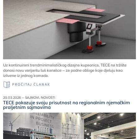
Uz kontinuirani trendminimalističkog dizajna kupaonica, TECE na tržište
donosi novu varijantu tuš kanalice – za podne obloge koje djeluju kao
izlivene iz jednog komada.
PROČITAJ ČLANAK
20.03.2026 – SAJMOVI, NOVOSTI
TECE pokazuje svoju prisutnost na regionalnim njemačkim
proljetnim sajmovima