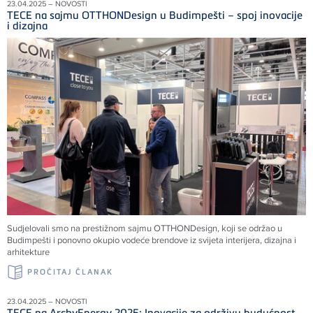
23.04.2025 – NOVOSTI
TECE na sajmu OTTHONDesign u Budimpešti – spoj inovacije
i dizajna
Sudjelovali smo na prestižnom sajmu OTTHONDesign, koji se održao u
Budimpešti i ponovno okupio vodeće brendove iz svijeta interijera, dizajna i
arhitekture
PROČITAJ ČLANAK
23.04.2025 – NOVOSTI
TECE na ArchyEnergy 2025: Inovacije za održivu budućnost