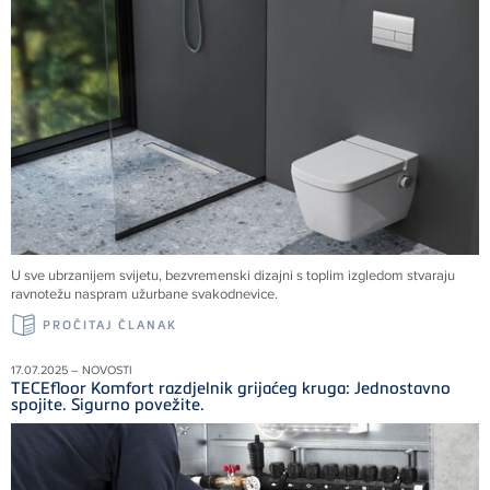
U sve ubrzanijem svijetu, bezvremenski dizajni s toplim izgledom stvaraju
ravnotežu naspram užurbane svakodnevice.
PROČITAJ ČLANAK
17.07.2025 – NOVOSTI
TECEfloor Komfort razdjelnik grijaćeg kruga: Jednostavno
spojite. Sigurno povežite.