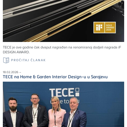
TECE je ove godine čak dvaput nagrađen na renomiranoj dodjeli nagrada iF
DESIGN AWARD.
PROČITAJ ČLANAK
18.02.2026 –
TECE na Home & Garden Interior Design-u u Sarajevu