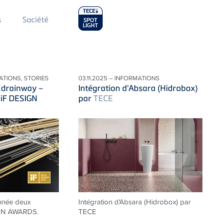
Main
s
Société
Menu
2
ATIONS, STORIES
03.11.2025 – INFORMATIONS
E
drainway –
Intégration d'Absara (Hidrobox)
 iF DESIGN
par
TECE
nnée deux
Intégration d'Absara (Hidrobox) par
IGN AWARDS.
TECE