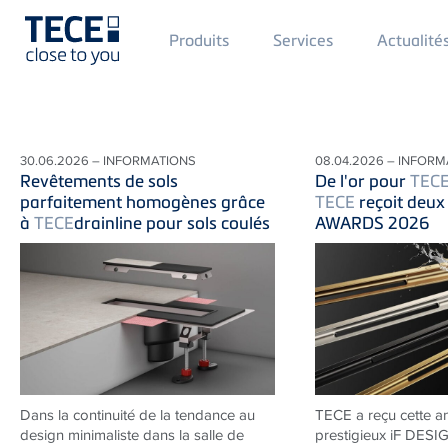
Main
Produits
Services
Actualité
Menü
1
Skip to main content
30.06.2026 – INFORMATIONS
08.04.2026 – INFORM
Revêtements de sols
De l'or pour
TEC
parfaitement homogènes grâce
TECE
reçoit deux
à
TECE
drainline pour sols coulés
AWARDS 2026
Dans la continuité de la tendance au
TECE a reçu cette a
design minimaliste dans la salle de
prestigieux iF DES