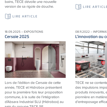
bains, TECE dévoile une nouvelle
version de sa rigole de douche.
LIRE ARTICL
LIRE ARTICLE
18.09.2025 – EXPOSITIONS
08.11.2022 – INFORM
Cersaie 2025
L’innovation au 
Lors de l’édition de Cersaie de cette
TECE
ne se content
année, TECE et Hidrobox présentent
des impulsions impo
pour la première fois leur proposition
produits innovants, 
commune, à la suite de l’intégration
pionnière en matière
d’Absara Industrial SLU (Hidrobox) au
d'entreposage effica
sein du groupe TECE SE.