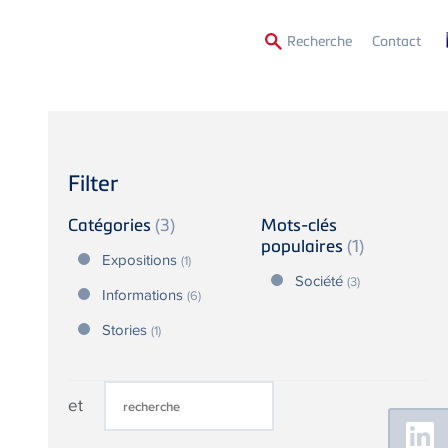
Secon
Recherche
Contact
Menu
Filter
Catégories
(3)
Mots-clés
populaires
(1)
Expositions
(1)
Société
(3)
Informations
(6)
Stories
(1)
et
Floating
Sidebar