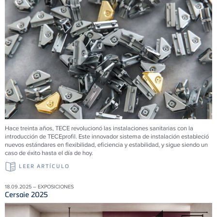
Hace treinta años, TECE revolucionó las instalaciones sanitarias con la
introducción de TECEprofil. Este innovador sistema de instalación estableció
nuevos estándares en flexibilidad, eficiencia y estabilidad, y sigue siendo un
caso de éxito hasta el día de hoy.
LEER ARTÍCULO
18.09.2025 – EXPOSICIONES
Cersaie 2025