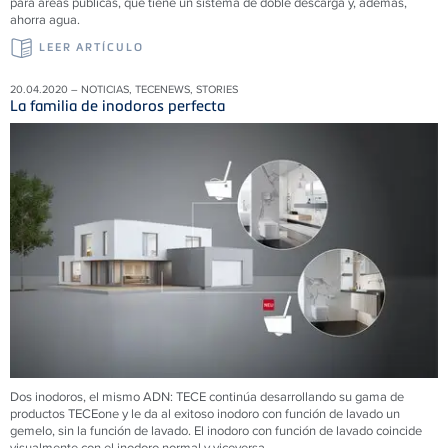
para áreas públicas, que tiene un sistema de doble descarga y, además,
ahorra agua.
LEER ARTÍCULO
20.04.2020 – NOTICIAS, TECENEWS, STORIES
La familia de inodoros perfecta
Dos inodoros, el mismo ADN: TECE continúa desarrollando su gama de
productos TECEone y le da al exitoso inodoro con función de lavado un
gemelo, sin la función de lavado. El inodoro con función de lavado coincide
visualmente con el inodoro normal y viceversa.