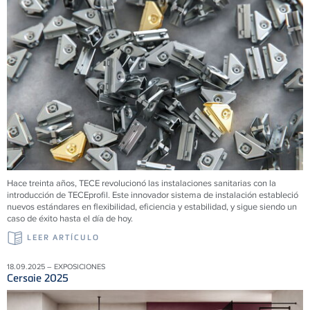
Hace treinta años, TECE revolucionó las instalaciones sanitarias con la
introducción de TECEprofil. Este innovador sistema de instalación estableció
nuevos estándares en flexibilidad, eficiencia y estabilidad, y sigue siendo un
caso de éxito hasta el día de hoy.
LEER ARTÍCULO
18.09.2025 – EXPOSICIONES
Cersaie 2025