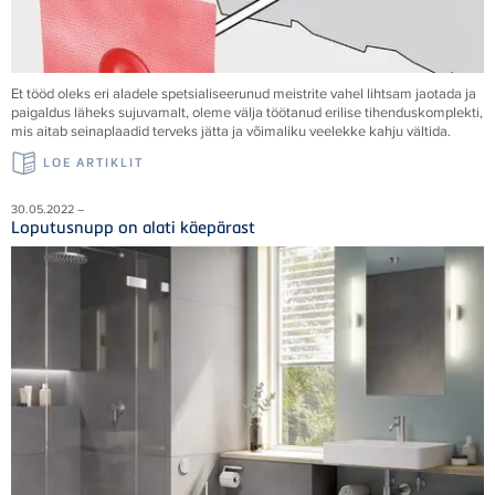
Et tööd oleks eri aladele spetsialiseerunud meistrite vahel lihtsam jaotada ja
paigaldus läheks sujuvamalt, oleme välja töötanud erilise tihenduskomplekti,
mis aitab seinaplaadid terveks jätta ja võimaliku veelekke kahju vältida.
LOE ARTIKLIT
30.05.2022 –
Loputusnupp on alati käepärast