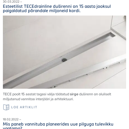
30.03.2022 –
Esteetilist TECEdrainline duširenni on 15 aasta jooksul
paigaldatud põrandale miljoneid kordi.
TECE poolt 15 aastat tagasi välja töötatud
sirge
duširenn on oluliselt
mõjutanud vannitoa interjööri ja arhitektuuri.
LOE ARTIKLIT
18.02.2022 –
Mis paneb vannituba planeerides uue pilguga tulevikku
vaatama?