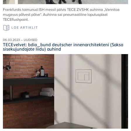
Frankfurdis toimunud ISH messil pälvis TECE ZVSHK auhinna „Vannitoa
mugavus põlvest põlve“. Auhinna sai pneumaatiline loputusplaat
TECEflushpoint.
LOE ARTIKLIT
06.03.2023 – UUDISED
TECEvelvet: bdia_bund deutscher innenarchitekteni (Saksa
sisekujundajate liidu) auhind