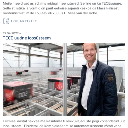
Meile meeldivad asjad, mis midagi meenutavad. Selline on ka TECEsquare.
Selle stilistika ja vormid on pärit eelmise sajandi keskpaiga klassikalisest
modernismist, mille lipulaev oli kuulus L. Mies van der Rohe.
LOE ARTIKLIT
27.04.2022 –
TECE uudne laosüsteem
Eelmisel aastal hakkasime kasutama tulevikuvajaduste järgi kohandatud uut
laosüsteemi. Pisidetailide komplekteerimise automaatsüsteem võtab vähe