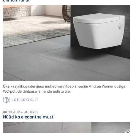
Üksikasjalikus intervjuus arutleb vannitoaplaneerija Andrea Werner dušiga
WC-pottide tähtsuse ja nende eeliste üle.
LOE ARTIKLIT
08.08.2022 – UUDISED
Nüüd ka elegantne must