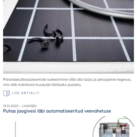
Põrandaküttesüsteemide isoleerimine võib olla tüütu ja pikaajaline tegevus,
mis võib mõnikord muutuda tõeliseks pusleks.
LOE ARTIKLIT
15.12.2022 – UUDISED
Puhas joogivesi läbi automatiseeritud veevahetuse