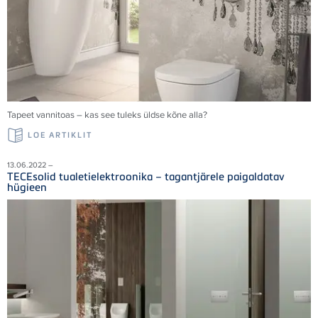
Tapeet vannitoas – kas see tuleks üldse kõne alla?
LOE ARTIKLIT
13.06.2022 –
TECEsolid tualetielektroonika – tagantjärele paigaldatav
hügieen