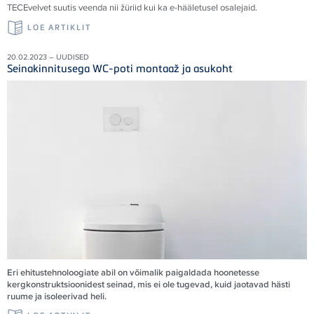
TECEvelvet suutis veenda nii žüriid kui ka e-hääletusel osalejaid
.
LOE ARTIKLIT
20.02.2023 – UUDISED
Seinakinnitusega WC-poti montaaž ja asukoht
Eri ehitustehnoloogiate abil on võimalik paigaldada hoonetesse
kergkonstruktsioonidest seinad, mis ei ole tugevad, kuid jaotavad hästi
ruume ja isoleerivad heli.