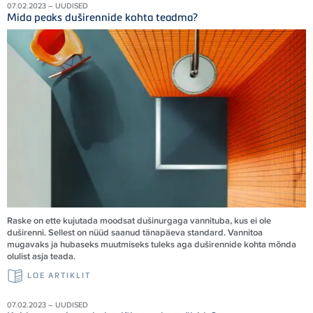
07.02.2023 – UUDISED
Mida peaks duširennide kohta teadma?
Raske on ette kujutada moodsat dušinurgaga vannituba, kus ei ole
duširenni. Sellest on nüüd saanud tänapäeva standard. Vannitoa
mugavaks ja hubaseks muutmiseks tuleks aga duširennide kohta mõnda
olulist asja teada.
LOE ARTIKLIT
07.02.2023 – UUDISED