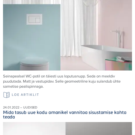
Seinapealsel WC-potil on täiesti uus loputusnupp. Seda on meeldiv
puudutada. Matt ja vastupidav. Selle geomeetriline kuju sulandub ühte
sametise pealispinnaga.
LOE ARTIKLIT
24.01.2022 – UUDISED
Mida tasub uue kodu omanikel vannitoa sisustamise kohta
teada