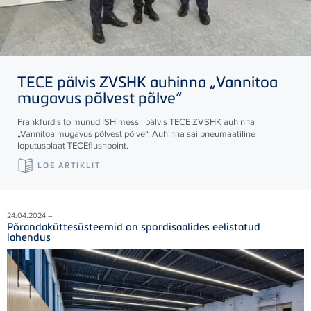
TECE
pälvis ZVSHK auhinna „Vannitoa
mugavus põlvest põlve“
Frankfurdis toimunud ISH messil pälvis
TECE
ZVSHK auhinna
„Vannitoa mugavus põlvest põlve“. Auhinna sai pneumaatiline
loputusplaat
TECE
flushpoint.
LOE ARTIKLIT
24.04.2024 –
Põrandaküttesüsteemid on spordisaalides eelistatud
lahendus