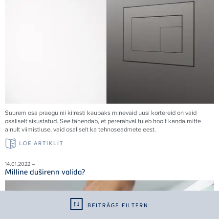
Suurem osa praegu nii kiiresti kaubaks minevaid uusi kortereid on vaid
osaliselt sisustatud. See tähendab, et pererahval tuleb hoolt kanda mitte
ainult viimistluse, vaid osaliselt ka tehnoseadmete eest.
LOE ARTIKLIT
14.01.2022 –
Milline duširenn valida?
BEITRÄGE FILTERN