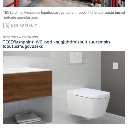
TECEprofil universaalse loputuskastiga tualetimoodulit täiendati
aasta tagasi
nutikate uuendustega.
LOE ARTIKLIT
03.10.2022 – TECENEWS
TECEflushpoint: WC-poti kaugjuhtimispult suuremaks
loputusmugavuseks