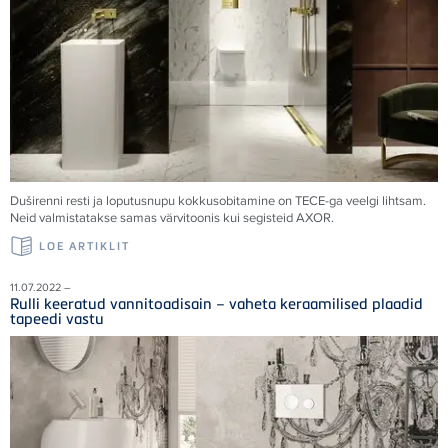
Duširenni resti ja loputusnupu kokkusobitamine on TECE-ga veelgi lihtsam.
Neid valmistatakse samas värvitoonis kui segisteid AXOR.
LOE ARTIKLIT
11.07.2022 –
Rulli keeratud vannitoadisain – vaheta keraamilised plaadid
tapeedi vastu