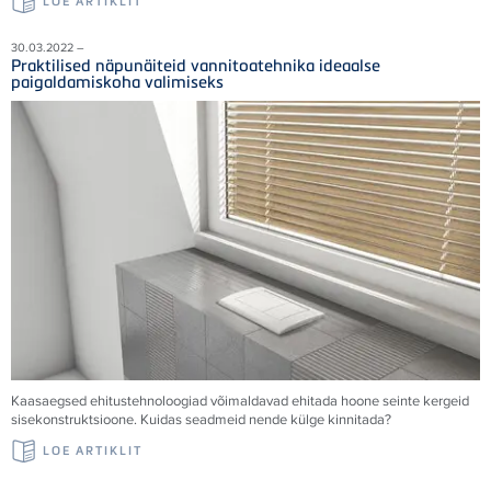
LOE ARTIKLIT
30.03.2022 –
Praktilised näpunäiteid vannitoatehnika ideaalse
paigaldamiskoha valimiseks
Kaasaegsed ehitustehnoloogiad võimaldavad ehitada hoone seinte kergeid
sisekonstruktsioone. Kuidas seadmeid nende külge kinnitada?
LOE ARTIKLIT