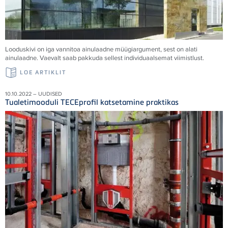
Looduskivi on iga vannitoa ainulaadne müügiargument, sest on alati
ainulaadne. Vaevalt saab pakkuda sellest individuaalsemat viimistlust.
LOE ARTIKLIT
10.10.2022 – UUDISED
Tualetimooduli TECEprofil katsetamine praktikas