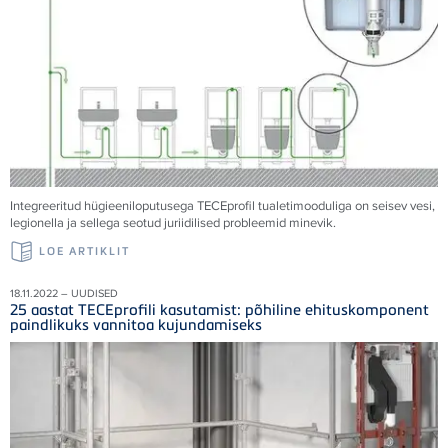
Integreeritud hügieeniloputusega TECEprofil tualetimooduliga on seisev vesi,
legionella ja sellega seotud juriidilised probleemid minevik.
LOE ARTIKLIT
18.11.2022 – UUDISED
25 aastat TECEprofili kasutamist: põhiline ehituskomponent
paindlikuks vannitoa kujundamiseks