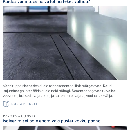
Kuidas vannitoas halva lõhna teket vältida?
Vannituppa sisenedes ei ole tehnoseadmed liialt märgatavad. Kauni
kujundusega interjööris ei ole neid nähagi. Seadmed tagavad turvalise
veevoolu, kui seda vajatakse, ja kui enam ei vajata, voolab see välja.
LOE ARTIKLIT
15.12.2022 – UUDISED
Isoleerimisel pole enam vaja puslet kokku panna