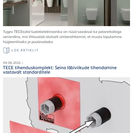
Tugev TECEsolid tualetielektroonika on nüüd saadaval ka patareitoitega
variandina, mis lihtsustab oluliselt ümberehitamist, et muuta loputamine
hügieeniliseks ja puutevabaks.
LOE ARTIKLIT
09.06.2022 –
TECE tihenduskomplekt: Seina läbiviikude tihendamine
vastavalt standarditele