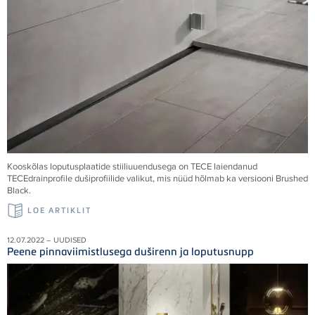
Kooskõlas loputusplaatide stiiliuuendusega on TECE laiendanud
TECEdrainprofile dušiprofiilide valikut, mis nüüd hõlmab ka versiooni Brushed
Black.
LOE ARTIKLIT
12.07.2022 – UUDISED
Peene pinnaviimistlusega duširenn ja loputusnupp