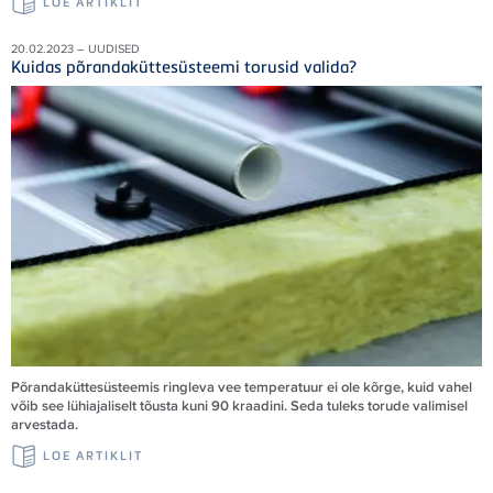
LOE ARTIKLIT
20.02.2023 – UUDISED
Kuidas põrandaküttesüsteemi torusid valida?
Põrandaküttesüsteemis ringleva vee temperatuur ei ole kõrge, kuid vahel
võib see lühiajaliselt tõusta kuni 90 kraadini. Seda tuleks torude valimisel
arvestada.
LOE ARTIKLIT