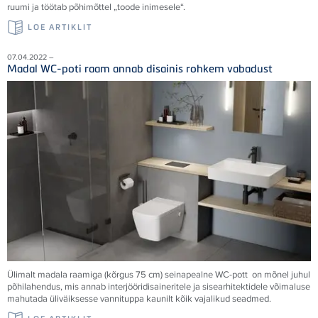
ruumi ja töötab põhimõttel „toode inimesele“.
LOE ARTIKLIT
07.04.2022 –
Madal WC-poti raam annab disainis rohkem vabadust
Ülimalt madala raamiga (kõrgus 75 cm) seinapealne WC-pott on mõnel juhul
põhilahendus, mis annab interjööridisaineritele ja sisearhitektidele võimaluse
mahutada üliväiksesse vannituppa kaunilt kõik vajalikud seadmed.