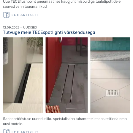
Uue
TECE
flushpoint pneumaatilise kaugjuhtimispuldiga tualetipottidele
saavad vannitoaomanikud
LOE ARTIKLIT
12.09.2022 – UUDISED
Tutvuge meie TECEspotlighti värskendusega
Sanitaartööstuse uuendusliku spetsialistina tahame teile taas esitleda oma
uusi tooteid.
LOE ARTIKLIT