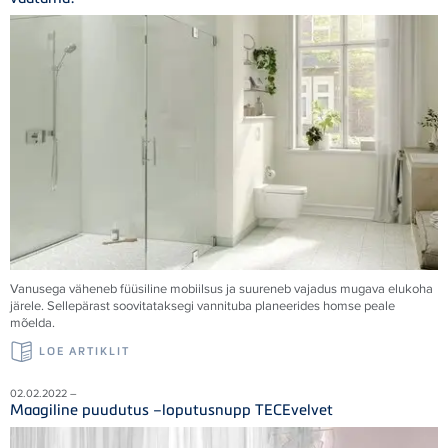
Vanusega väheneb füüsiline mobiilsus ja suureneb vajadus mugava elukoha
järele. Sellepärast soovitataksegi vannituba planeerides homse peale
mõelda.
LOE ARTIKLIT
02.02.2022 –
Maagiline puudutus –loputusnupp TECEvelvet