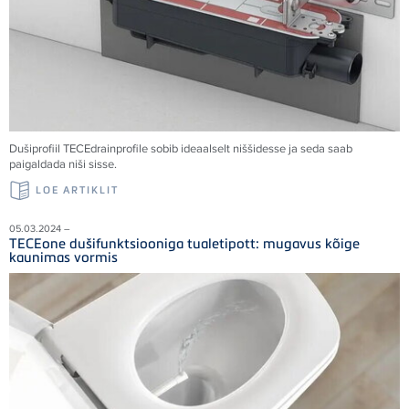
Dušiprofiil TECEdrainprofile sobib ideaalselt niššidesse ja seda saab
paigaldada niši sisse.
LOE ARTIKLIT
05.03.2024 –
TECEone dušifunktsiooniga tualetipott: mugavus kõige
kaunimas vormis