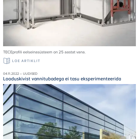
TECE
profili eelseinasüsteem on 25 aastat vana.
LOE ARTIKLIT
04.11.2022 – UUDISED
Looduskivist vannitubadega ei tasu eksperimenteerida