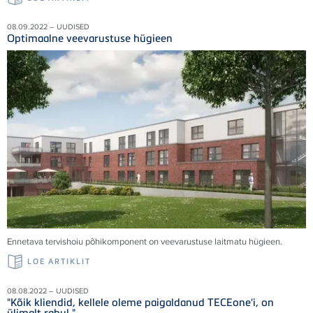
08.09.2022 – UUDISED
Optimaalne veevarustuse hügieen
Ennetava tervishoiu põhikomponent on veevarustuse laitmatu hügieen.
LOE ARTIKLIT
08.08.2022 – UUDISED
"Kõik kliendid, kellele oleme paigaldanud TECEone'i, on
ülimalt rahul."