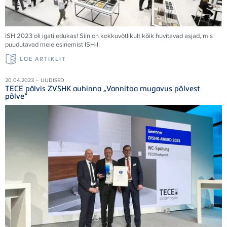
ISH 2023 oli igati edukas! Siin on kokkuvõtlikult kõik huvitavad asjad, mis
puudutavad meie esinemist ISH-l.
LOE ARTIKLIT
20.04.2023 – UUDISED
TECE pälvis ZVSHK auhinna „Vannitoa mugavus põlvest
põlve“