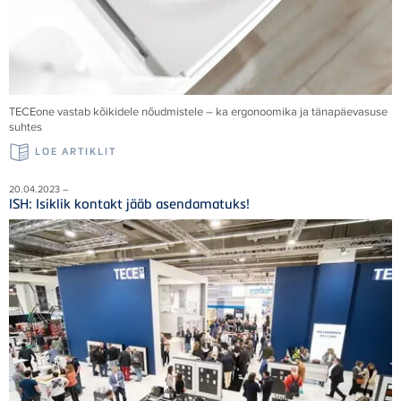
TECEone vastab kõikidele nõudmistele – ka ergonoomika ja tänapäevasuse
suhtes
LOE ARTIKLIT
20.04.2023 –
ISH: Isiklik kontakt jääb asendamatuks!