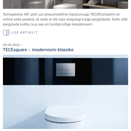
Seinapealse WC-poti uus pneumaatiline loputusnupp TECEflushpoint on
eriline selle poolest, et seda ei ole vaja veepaagi külge paigaldada. Selle võib
paigutada kohta, kus see on tundub kõige käepärasem.
LOE ARTIKLIT
04.05.2022 –
TECEsquare – modernismi klassika