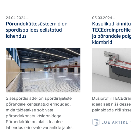
24.04.2024 –
05.03.2024 –
Põrandaküttesüsteemid on
Kasulikud kinnit
spordisaalides eelistatud
TECEdrainprofile
lahendus
ja põrandale pai
klambrid
Sisespordialadel on spordirajatiste
Dušiprofiil TECEdrai
põrandale kehtestatud erinõuded,
ideaalselt niššidess
mida täidetakse sobivate
paigaldada niši sisse
põrandakonstruktsioonidega.
Põrandaküte on alati ideaalne
LOE ARTIKLI
lahendus erinevate variantide jaoks.