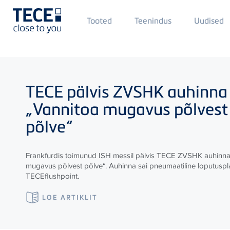
Main
Tooted
Teenindus
Uudised
Menü
1
Skip to main content
TECE
pälvis ZVSHK auhinna
„Vannitoa mugavus põlvest
põlve“
Frankfurdis toimunud ISH messil pälvis
TECE
ZVSHK auhinna 
mugavus põlvest põlve“. Auhinna sai pneumaatiline loputuspl
TECE
flushpoint.
LOE ARTIKLIT