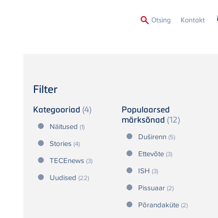
Secon
Otsing
Kontakt
Menu
Filter
Kategooriad
(4)
Populaarsed
märksõnad
(12)
Näitused
(1)
Duširenn
(5)
Stories
(4)
Ettevõte
(3)
TECEnews
(3)
ISH
(3)
Uudised
(22)
Pissuaar
(2)
Põrandaküte
(2)