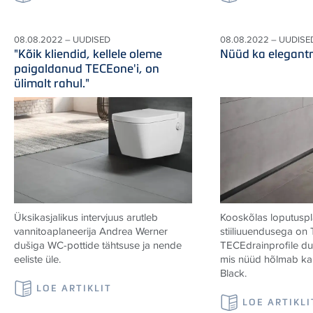
08.08.2022 – UUDISED
08.08.2022 – UUDISE
"Kõik kliendid, kellele oleme
Nüüd ka elegant
paigaldanud TECEone'i, on
ülimalt rahul."
Üksikasjalikus intervjuus arutleb
Kooskõlas loputuspl
vannitoaplaneerija Andrea Werner
stiiliuuendusega on
dušiga WC-pottide tähtsuse ja nende
TECEdrainprofile duši
eeliste üle.
mis nüüd hõlmab ka
Black.
LOE ARTIKLIT
LOE ARTIKLI