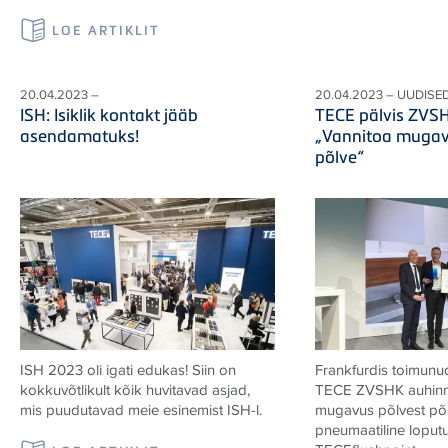
LOE ARTIKLIT
20.04.2023 –
20.04.2023 – UUDISE
ISH: Isiklik kontakt jääb
TECE pälvis ZVS
asendamatuks!
„Vannitoa mugav
põlve“
ISH 2023 oli igati edukas! Siin on
Frankfurdis toimunud
kokkuvõtlikult kõik huvitavad asjad,
TECE ZVSHK auhinn
mis puudutavad meie esinemist ISH-l.
mugavus põlvest põl
pneumaatiline loput