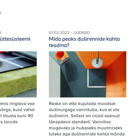
T
D
07.02.2023 – UUDISED
üttesüsteemi
Mida peaks duširennide kohta
teadma?
mis ringleva vee
Raske on ette kujutada moodsat
kõrge, kuid vahel
dušinurgaga vannituba, kus ei ole
lt tõusta kuni 90
duširenni. Sellest on nüüd saanud
ks torude
tänapäeva standard. Vannitoa
.
mugavaks ja hubaseks muutmiseks
tuleks aga duširennide kohta mõnda