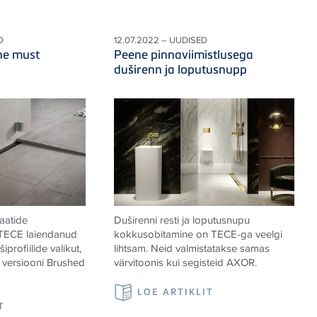
D
12.07.2022 – UUDISED
ne must
Peene pinnaviimistlusega
duširenn ja loputusnupp
aatide
Duširenni resti ja loputusnupu
 TECE laiendanud
kokkusobitamine on TECE-ga veelgi
profiilide valikut,
lihtsam. Neid valmistatakse samas
 versiooni Brushed
värvitoonis kui segisteid AXOR.
LOE ARTIKLIT
T