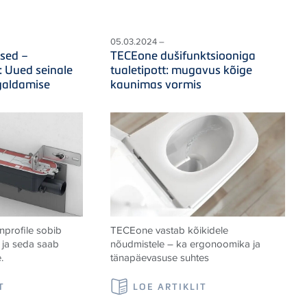
05.03.2024 –
used –
TECEone dušifunktsiooniga
: Uued seinale
tualetipott: mugavus kõige
galdamise
kaunimas vormis
nprofile sobib
TECEone vastab kõikidele
e ja seda saab
nõudmistele – ka ergonoomika ja
.
tänapäevasuse suhtes
T
LOE ARTIKLIT