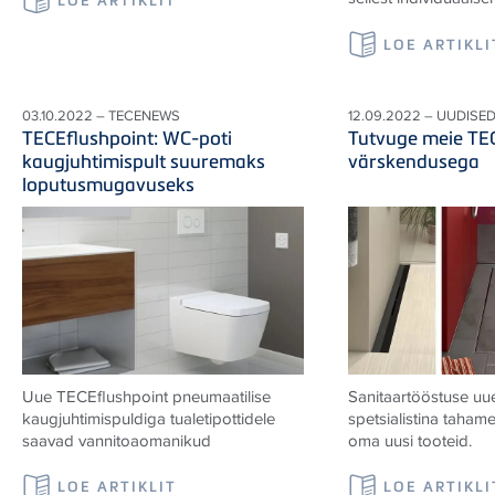
LOE ARTIKLI
03.10.2022 – TECENEWS
12.09.2022 – UUDISE
TECEflushpoint: WC-poti
Tutvuge meie TEC
kaugjuhtimispult suuremaks
värskendusega
loputusmugavuseks
Uue
TECE
flushpoint pneumaatilise
Sanitaartööstuse uu
kaugjuhtimispuldiga tualetipottidele
spetsialistina tahame
saavad vannitoaomanikud
oma uusi tooteid.
LOE ARTIKLIT
LOE ARTIKLI