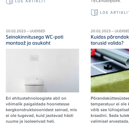
TECEflushpoint.
LOE ARTIKLIT
LOE ARTIKLI
20.02.2023 – UUDISED
20.02.2023 – UUDISE
Seinakinnitusega WC-poti
Kuidas põrandak
montaaž ja asukoht
torusid valida?
Eri ehitustehnoloogiate abil on
Põrandaküttesüstee
võimalik paigaldada hoonetesse
temperatuur ei ole 
kergkonstruktsioonidest seinad, mis
võib see lühiajalise
ei ole tugevad, kuid jaotavad hästi
kraadini. Seda tule
ruume ja isoleerivad heli.
valimisel arvestada