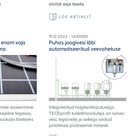
olulist asja teada.
T
LOE ARTIKLIT
15.12.2022 – UUDISED
e enam vaja
Puhas joogivesi läbi
nna
automatiseeritud veevahetuse
ide isoleerimine
Integreeritud hügieeniloputusega
kaajaline tegevus,
TECEprofil tualetimooduliga on seisev
uutuda tõeliseks
vesi, legionella ja sellega seotud
juriidilised probleemid minevik.