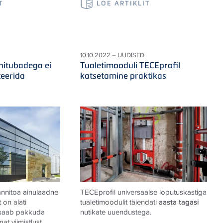
T
LOE ARTIKLIT
10.10.2022 – UUDISED
nitubadega ei
Tualetimooduli TECEprofil
eerida
katsetamine praktikas
annitoa ainulaadne
TECEprofil universaalse loputuskastiga
on alati
tualetimoodulit täiendati
aasta tagasi
 saab pakkuda
nutikate uuendustega.
at viimistlust.