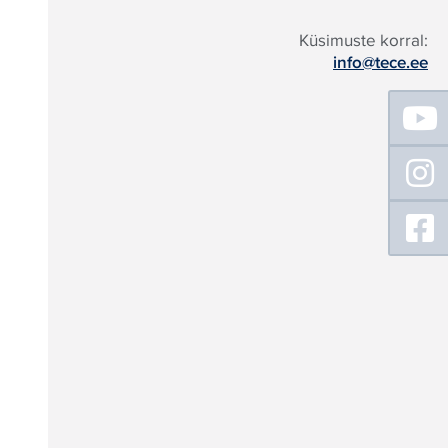
Küsimuste korral:
info@tece.ee
Floating
Sidebar