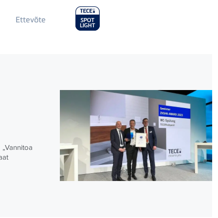
Main
Ettevõte
Menu
2
„Vannitoa
aat