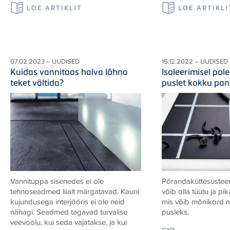
LOE ARTIKLIT
LOE ARTIKLI
07.02.2023 – UUDISED
15.12.2022 – UUDISED
Kuidas vannitoas halva lõhna
Isoleerimisel pol
teket vältida?
puslet kokku pa
Vannituppa sisenedes ei ole
Põrandaküttesüsteem
tehnoseadmed liialt märgatavad. Kauni
võib olla tüütu ja pi
kujundusega interjööris ei ole neid
mis võib mõnikord m
nähagi. Seadmed tagavad turvalise
pusleks.
veevoolu, kui seda vajatakse, ja kui