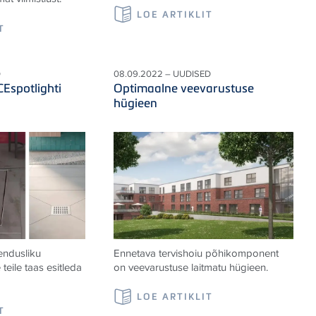
LOE ARTIKLIT
T
D
08.09.2022 – UUDISED
Espotlighti
Optimaalne veevarustuse
hügieen
endusliku
Ennetava tervishoiu põhikomponent
 teile taas esitleda
on veevarustuse laitmatu hügieen.
LOE ARTIKLIT
T