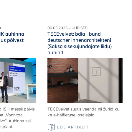
D
06.03.2023 – UUDISED
HK auhinna
TECEvelvet: bdia_bund
us põlvest
deutscher innenarchitekteni
(Saksa sisekujundajate liidu)
auhind
 ISH messil pälvis
TECEvelvet suutis veenda nii žüriid kui
a „Vannitoa
ka e-hääletusel osalejaid
.
ve“. Auhinna sai
usplaat
LOE ARTIKLIT