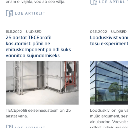
enam ei vajata, voolab see välja.
LOE ARTIKLI
LOE ARTIKLIT
18.11.2022 – UUDISED
04.11.2022 – UUDISED
25 aastat TECEprofili
Looduskivist van
kasutamist: põhiline
tasu eksperiment
ehituskomponent paindlikuks
vannitoa kujundamiseks
TECE
profili eelseinasüsteem on 25
Looduskivi on iga v
aastat vana.
müügiargument, sest 
ainulaadne. Vaevalt
sellest individuaalsem
LOE ARTIKLIT