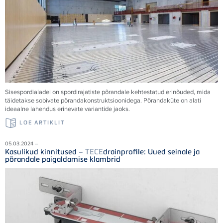
Sisespordialadel on spordirajatiste põrandale kehtestatud erinõuded, mida
täidetakse sobivate põrandakonstruktsioonidega. Põrandaküte on alati
ideaalne lahendus erinevate variantide jaoks.
LOE ARTIKLIT
05.03.2024 –
Kasulikud kinnitused –
TECE
drainprofile: Uued seinale ja
põrandale paigaldamise klambrid