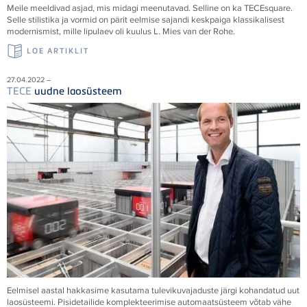
Meile meeldivad asjad, mis midagi meenutavad. Selline on ka
TECE
square.
Selle stilistika ja vormid on pärit eelmise sajandi keskpaiga klassikalisest
modernismist, mille lipulaev oli kuulus L. Mies van der Rohe.
LOE ARTIKLIT
27.04.2022 –
TECE
uudne laosüsteem
Eelmisel aastal hakkasime kasutama tulevikuvajaduste järgi kohandatud uut
laosüsteemi. Pisidetailide komplekteerimise automaatsüsteem võtab vähe