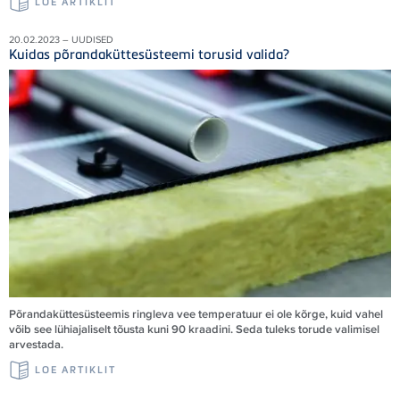
LOE ARTIKLIT
20.02.2023 – UUDISED
Kuidas põrandaküttesüsteemi torusid valida?
Põrandaküttesüsteemis ringleva vee temperatuur ei ole kõrge, kuid vahel
võib see lühiajaliselt tõusta kuni 90 kraadini. Seda tuleks torude valimisel
arvestada.
LOE ARTIKLIT