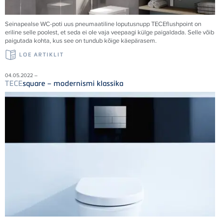
Seinapealse WC-poti uus pneumaatiline loputusnupp
TECE
flushpoint on
eriline selle poolest, et seda ei ole vaja veepaagi külge paigaldada. Selle võib
paigutada kohta, kus see on tundub kõige käepärasem.
LOE ARTIKLIT
04.05.2022 –
TECE
square – modernismi klassika