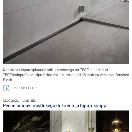
Kooskõlas loputusplaatide stiiliuuendusega on
TECE
laiendanud
TECE
drainprofile dušiprofiilide valikut, mis nüüd hõlmab ka versiooni Brushed
Black.
LOE ARTIKLIT
12.07.2022 – UUDISED
Peene pinnaviimistlusega duširenn ja loputusnupp