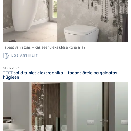
Tapeet vannitoas – kas see tuleks üldse kõne alla?
LOE ARTIKLIT
13.06.2022 –
TECE
solid tualetielektroonika – tagantjärele paigaldatav
hügieen