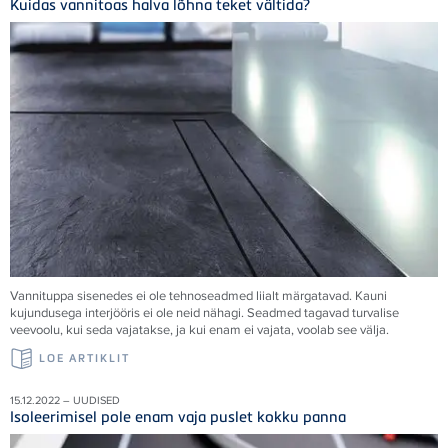
Kuidas vannitoas halva lõhna teket vältida?
Vannituppa sisenedes ei ole tehnoseadmed liialt märgatavad. Kauni
kujundusega interjööris ei ole neid nähagi. Seadmed tagavad turvalise
veevoolu, kui seda vajatakse, ja kui enam ei vajata, voolab see välja.
LOE ARTIKLIT
15.12.2022 – UUDISED
Isoleerimisel pole enam vaja puslet kokku panna