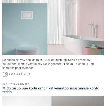
Seinapealsel WC-potil on täiesti uus loputusnupp. Seda on meeldiv
puudutada. Matt ja vastupidav. Selle geomeetriline kuju sulandub ühte
sametise pealispinnaga.
LOE ARTIKLIT
24.01.2022 – UUDISED
Mida tasub uue kodu omanikel vannitoa sisustamise kohta
teada