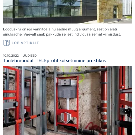
Looduskivi on iga vannitoa ainulaadne müügiargument, sest on alati
ainulaadne. Vaevalt saab pakkuda sellest individuaalsemat viimistlust.
LOE ARTIKLIT
10.10.2022 – UUDISED
Tualetimooduli
TECE
profil katsetamine praktikas