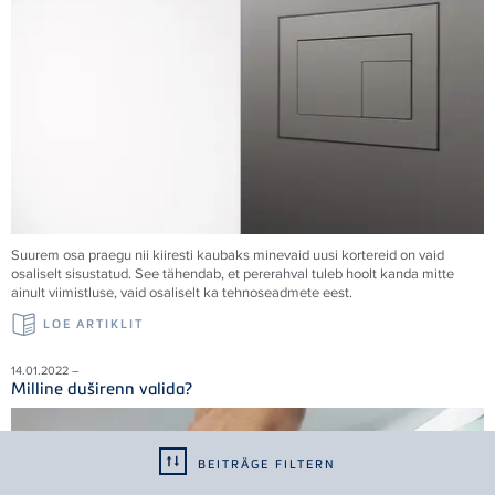
Suurem osa praegu nii kiiresti kaubaks minevaid uusi kortereid on vaid
osaliselt sisustatud. See tähendab, et pererahval tuleb hoolt kanda mitte
ainult viimistluse, vaid osaliselt ka tehnoseadmete eest.
LOE ARTIKLIT
14.01.2022 –
Milline duširenn valida?
BEITRÄGE FILTERN