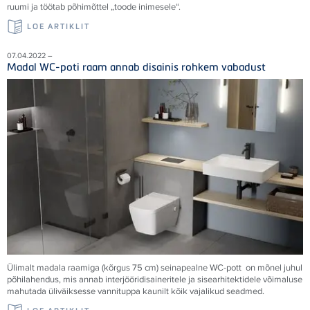
ruumi ja töötab põhimõttel „toode inimesele“.
LOE ARTIKLIT
07.04.2022 –
Madal WC-poti raam annab disainis rohkem vabadust
Ülimalt madala raamiga (kõrgus 75 cm) seinapealne WC-pott on mõnel juhul
põhilahendus, mis annab interjööridisaineritele ja sisearhitektidele võimaluse
mahutada üliväiksesse vannituppa kaunilt kõik vajalikud seadmed.