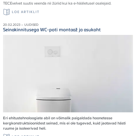
TECE
velvet suutis veenda nii žüriid kui ka e-hääletusel osalejaid
.
LOE ARTIKLIT
20.02.2023 – UUDISED
Seinakinnitusega WC-poti montaaž ja asukoht
Eri ehitustehnoloogiate abil on võimalik paigaldada hoonetesse
kergkonstruktsioonidest seinad, mis ei ole tugevad, kuid jaotavad hästi
ruume ja isoleerivad heli.