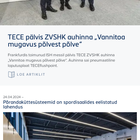
TECE
pälvis ZVSHK auhinna „Vannitoa
mugavus põlvest põlve“
Frankfurdis toimunud ISH messil pälvis
TECE
ZVSHK auhinna
„Vannitoa mugavus põlvest põlve“. Auhinna sai pneumaatiline
loputusplaat
TECE
flushpoint.
LOE ARTIKLIT
24.04.2024 –
Põrandaküttesüsteemid on spordisaalides eelistatud
lahendus