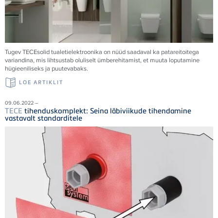
Tugev
TECE
solid tualetielektroonika on nüüd saadaval ka patareitoitega
variandina, mis lihtsustab oluliselt ümberehitamist, et muuta loputamine
hügieeniliseks ja puutevabaks.
LOE ARTIKLIT
09.06.2022 –
TECE
tihenduskomplekt: Seina läbiviikude tihendamine
vastavalt standarditele