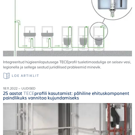
Integreeritud hügieeniloputusega
TECE
profil tualetimooduliga on seisev vesi,
legionella ja sellega seotud juriidilised probleemid minevik.
LOE ARTIKLIT
18.11.2022 – UUDISED
25 aastat
TECE
profili kasutamist: põhiline ehituskomponent
paindlikuks vannitoa kujundamiseks