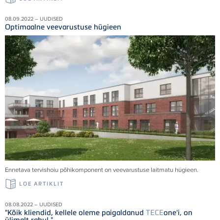
08.09.2022 – UUDISED
Optimaalne veevarustuse hügieen
Ennetava tervishoiu põhikomponent on veevarustuse laitmatu hügieen.
LOE ARTIKLIT
08.08.2022 – UUDISED
"Kõik kliendid, kellele oleme paigaldanud
TECE
one'i, on
ülimalt rahul."