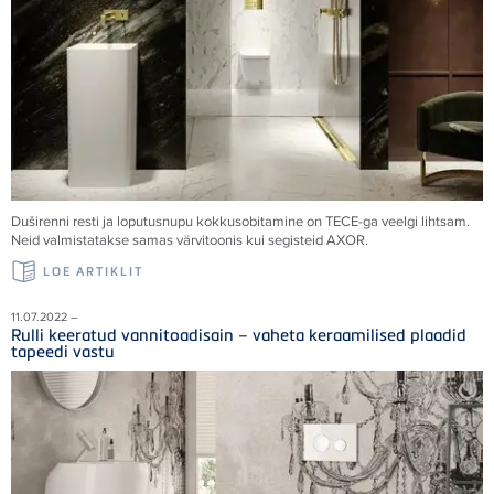
Duširenni resti ja loputusnupu kokkusobitamine on
TECE
-ga veelgi lihtsam.
Neid valmistatakse samas värvitoonis kui segisteid AXOR.
LOE ARTIKLIT
11.07.2022 –
Rulli keeratud vannitoadisain – vaheta keraamilised plaadid
tapeedi vastu