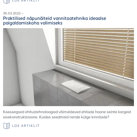
LOE ARTIKLIT
30.03.2022 –
Praktilised näpunäiteid vannitoatehnika ideaalse
paigaldamiskoha valimiseks
Kaasaegsed ehitustehnoloogiad võimaldavad ehitada hoone seinte kergeid
sisekonstruktsioone. Kuidas seadmeid nende külge kinnitada?
LOE ARTIKLIT