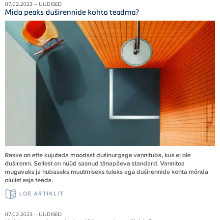
07.02.2023 – UUDISED
Mida peaks duširennide kohta teadma?
Raske on ette kujutada moodsat dušinurgaga vannituba, kus ei ole
duširenni. Sellest on nüüd saanud tänapäeva standard. Vannitoa
mugavaks ja hubaseks muutmiseks tuleks aga duširennide kohta mõnda
olulist asja teada.
LOE ARTIKLIT
07.02.2023 – UUDISED