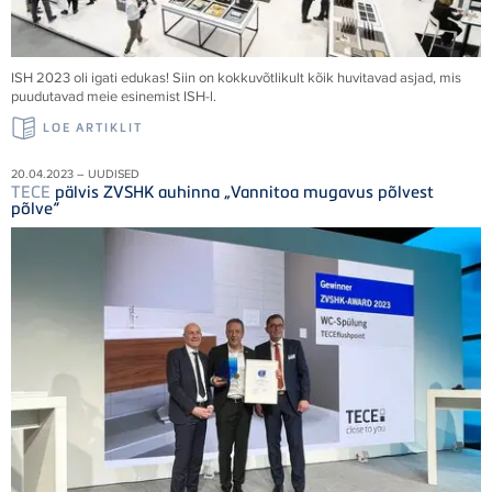
ISH 2023 oli igati edukas! Siin on kokkuvõtlikult kõik huvitavad asjad, mis
puudutavad meie esinemist ISH-l.
LOE ARTIKLIT
20.04.2023 – UUDISED
TECE
pälvis ZVSHK auhinna „Vannitoa mugavus põlvest
põlve“