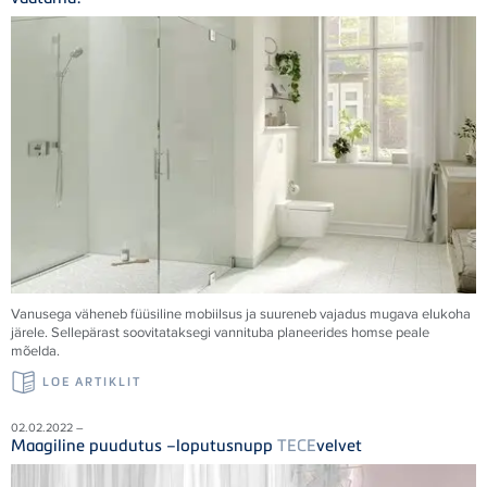
Vanusega väheneb füüsiline mobiilsus ja suureneb vajadus mugava elukoha
järele. Sellepärast soovitataksegi vannituba planeerides homse peale
mõelda.
LOE ARTIKLIT
02.02.2022 –
Maagiline puudutus –loputusnupp
TECE
velvet