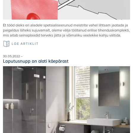
Et tööd oleks eri aladele spetsialiseerunud meistrite vahel lihtsam jaotada ja
paigaldus läheks sujuvamalt, oleme välja töötanud erilise tihenduskomplekti,
mis aitab seinaplaadid terveks jätta ja võimaliku veelekke kahju vältida.
LOE ARTIKLIT
30.05.2022 –
Loputusnupp on alati käepärast