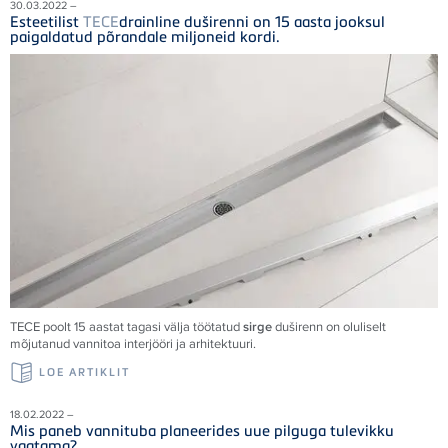
30.03.2022 –
Esteetilist
TECE
drainline duširenni on 15 aasta jooksul
paigaldatud põrandale miljoneid kordi.
TECE
poolt 15 aastat tagasi välja töötatud
sirge
duširenn on oluliselt
mõjutanud vannitoa interjööri ja arhitektuuri.
LOE ARTIKLIT
18.02.2022 –
Mis paneb vannituba planeerides uue pilguga tulevikku
vaatama?