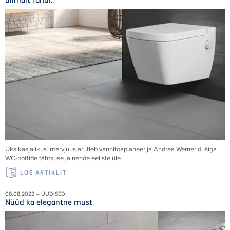
Üksikasjalikus intervjuus arutleb vannitoaplaneerija Andrea Werner dušiga
WC-pottide tähtsuse ja nende eeliste üle.
LOE ARTIKLIT
08.08.2022 – UUDISED
Nüüd ka elegantne must