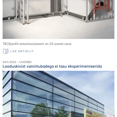
TECE
profili eelseinasüsteem on 25 aastat vana.
LOE ARTIKLIT
04.11.2022 – UUDISED
Looduskivist vannitubadega ei tasu eksperimenteerida