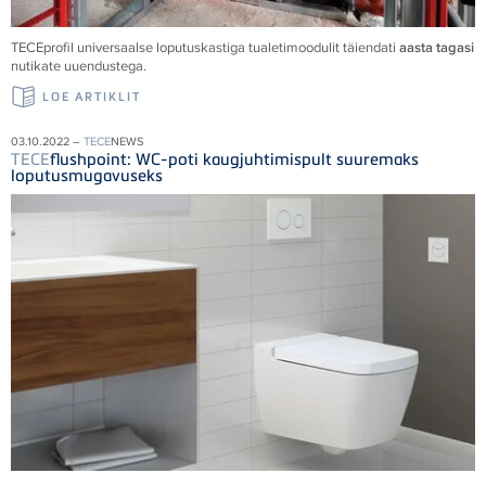
TECE
profil universaalse loputuskastiga tualetimoodulit täiendati
aasta tagasi
nutikate uuendustega.
LOE ARTIKLIT
03.10.2022 –
TECE
NEWS
TECE
flushpoint: WC-poti kaugjuhtimispult suuremaks
loputusmugavuseks