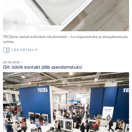
TECE
one vastab kõikidele nõudmistele – ka ergonoomika ja tänapäevasuse
suhtes
LOE ARTIKLIT
20.04.2023 –
ISH: Isiklik kontakt jääb asendamatuks!