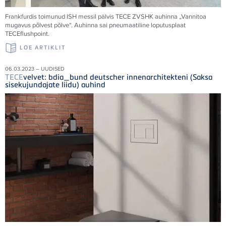
Frankfurdis toimunud ISH messil pälvis
TECE
ZVSHK auhinna „Vannitoa
mugavus põlvest põlve“. Auhinna sai pneumaatiline loputusplaat
TECE
flushpoint.
LOE ARTIKLIT
06.03.2023 – UUDISED
TECE
velvet: bdia_bund deutscher innenarchitekteni (Saksa
sisekujundajate liidu) auhind