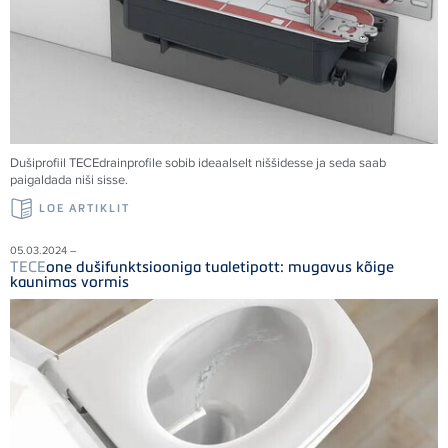
Dušiprofiil
TECE
drainprofile sobib ideaalselt niššidesse ja seda saab
paigaldada niši sisse.
LOE ARTIKLIT
05.03.2024 –
TECE
one dušifunktsiooniga tualetipott: mugavus kõige
kaunimas vormis