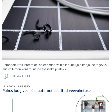
Põrandaküttesüsteemide isoleerimine võib olla tüütu ja pikaajaline tegevus,
mis võib mõnikord muutuda tõeliseks pusleks.
LOE ARTIKLIT
15.12.2022 – UUDISED
Puhas joogivesi läbi automatiseeritud veevahetuse