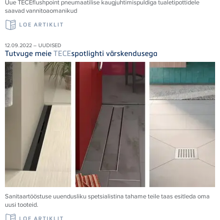
Uue
TECE
flushpoint pneumaatilise kaugjuhtimispuldiga tualetipottidele
saavad vannitoaomanikud
LOE ARTIKLIT
12.09.2022 – UUDISED
Tutvuge meie
TECE
spotlighti värskendusega
Sanitaartööstuse uuendusliku spetsialistina tahame teile taas esitleda oma
uusi tooteid.
LOE ARTIKLIT