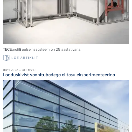
TECE
profili eelseinasüsteem on 25 aastat vana.
LOE ARTIKLIT
04.11.2022 – UUDISED
Looduskivist vannitubadega ei tasu eksperimenteerida