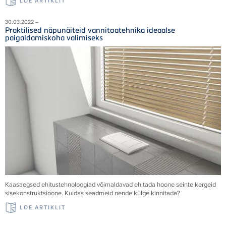
LOE ARTIKLIT
30.03.2022 –
Praktilised näpunäiteid vannitoatehnika ideaalse
paigaldamiskoha valimiseks
Kaasaegsed ehitustehnoloogiad võimaldavad ehitada hoone seinte kergeid
sisekonstruktsioone. Kuidas seadmeid nende külge kinnitada?
LOE ARTIKLIT