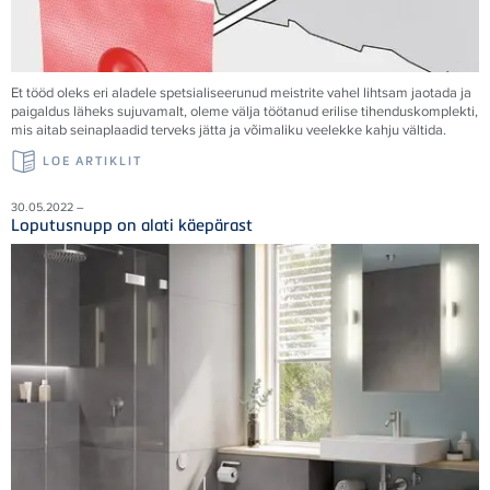
Et tööd oleks eri aladele spetsialiseerunud meistrite vahel lihtsam jaotada ja
paigaldus läheks sujuvamalt, oleme välja töötanud erilise tihenduskomplekti,
mis aitab seinaplaadid terveks jätta ja võimaliku veelekke kahju vältida.
LOE ARTIKLIT
30.05.2022 –
Loputusnupp on alati käepärast