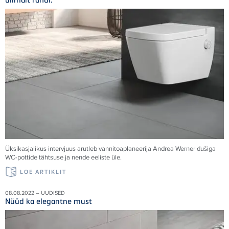
Üksikasjalikus intervjuus arutleb vannitoaplaneerija Andrea Werner dušiga
WC-pottide tähtsuse ja nende eeliste üle.
LOE ARTIKLIT
08.08.2022 – UUDISED
Nüüd ka elegantne must