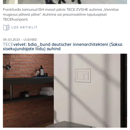
Frankfurdis toimunud ISH messil pälvis
TECE
ZVSHK auhinna „Vannitoa
mugavus põlvest põlve“. Auhinna sai pneumaatiline loputusplaat
TECE
flushpoint.
LOE ARTIKLIT
06.03.2023 – UUDISED
TECE
velvet: bdia_bund deutscher innenarchitekteni (Saksa
sisekujundajate liidu) auhind