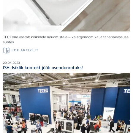
TECE
one vastab kõikidele nõudmistele – ka ergonoomika ja tänapäevasuse
suhtes
LOE ARTIKLIT
20.04.2023 –
ISH: Isiklik kontakt jääb asendamatuks!