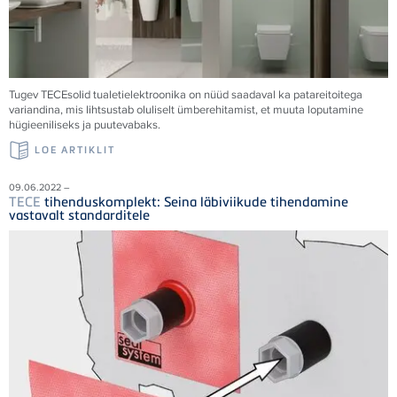
Tugev
TECE
solid tualetielektroonika on nüüd saadaval ka patareitoitega
variandina, mis lihtsustab oluliselt ümberehitamist, et muuta loputamine
hügieeniliseks ja puutevabaks.
LOE ARTIKLIT
09.06.2022 –
TECE
tihenduskomplekt: Seina läbiviikude tihendamine
vastavalt standarditele