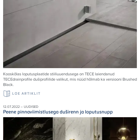
Kooskõlas loputusplaatide stiiliuuendusega on
TECE
laiendanud
TECE
drainprofile dušiprofiilide valikut, mis nüüd hõlmab ka versiooni Brushed
Black.
LOE ARTIKLIT
12.07.2022 – UUDISED
Peene pinnaviimistlusega duširenn ja loputusnupp