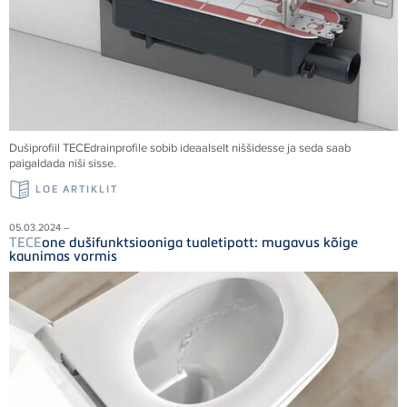
Dušiprofiil
TECE
drainprofile sobib ideaalselt niššidesse ja seda saab
paigaldada niši sisse.
LOE ARTIKLIT
05.03.2024 –
TECE
one dušifunktsiooniga tualetipott: mugavus kõige
kaunimas vormis