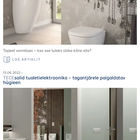
Tapeet vannitoas – kas see tuleks üldse kõne alla?
LOE ARTIKLIT
13.06.2022 –
TECE
solid tualetielektroonika – tagantjärele paigaldatav
hügieen