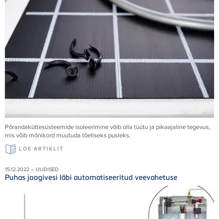
Põrandaküttesüsteemide isoleerimine võib olla tüütu ja pikaajaline tegevus,
mis võib mõnikord muutuda tõeliseks pusleks.
LOE ARTIKLIT
15.12.2022 – UUDISED
Puhas joogivesi läbi automatiseeritud veevahetuse