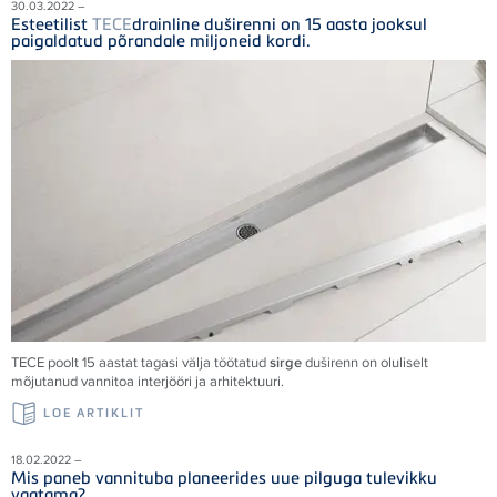
30.03.2022 –
Esteetilist
TECE
drainline duširenni on 15 aasta jooksul
paigaldatud põrandale miljoneid kordi.
TECE
poolt 15 aastat tagasi välja töötatud
sirge
duširenn on oluliselt
mõjutanud vannitoa interjööri ja arhitektuuri.
LOE ARTIKLIT
18.02.2022 –
Mis paneb vannituba planeerides uue pilguga tulevikku
vaatama?