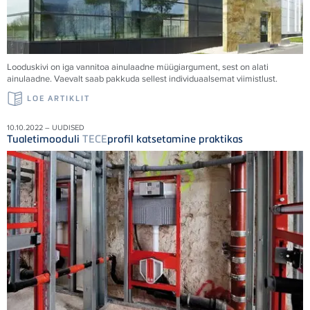
Looduskivi on iga vannitoa ainulaadne müügiargument, sest on alati
ainulaadne. Vaevalt saab pakkuda sellest individuaalsemat viimistlust.
LOE ARTIKLIT
10.10.2022 – UUDISED
Tualetimooduli
TECE
profil katsetamine praktikas