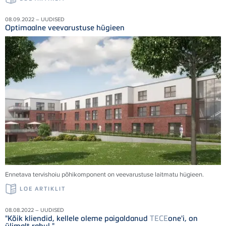
08.09.2022 – UUDISED
Optimaalne veevarustuse hügieen
Ennetava tervishoiu põhikomponent on veevarustuse laitmatu hügieen.
LOE ARTIKLIT
08.08.2022 – UUDISED
"Kõik kliendid, kellele oleme paigaldanud
TECE
one'i, on
ülimalt rahul."