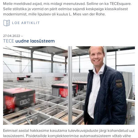
Meile meeldivad asjad, mis midagi meenutavad. Selline on ka
TECE
square.
Selle stilistika ja vormid on pärit eelmise sajandi keskpaiga klassikalisest
modernismist, mille lipulaev oli kuulus L. Mies van der Rohe.
LOE ARTIKLIT
27.04.2022 –
TECE
uudne laosüsteem
Eelmisel aastal hakkasime kasutama tulevikuvajaduste järgi kohandatud uut
laosüsteemi. Pisidetailide komplekteerimise automaatsüsteem võtab vähe