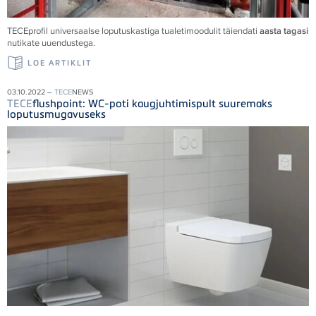
TECE
profil universaalse loputuskastiga tualetimoodulit täiendati
aasta tagasi
nutikate uuendustega.
LOE ARTIKLIT
03.10.2022 –
TECE
NEWS
TECE
flushpoint: WC-poti kaugjuhtimispult suuremaks
loputusmugavuseks