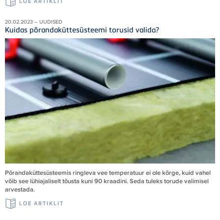
LOE ARTIKLIT
20.02.2023 – UUDISED
Kuidas põrandaküttesüsteemi torusid valida?
Põrandaküttesüsteemis ringleva vee temperatuur ei ole kõrge, kuid vahel
võib see lühiajaliselt tõusta kuni 90 kraadini. Seda tuleks torude valimisel
arvestada.
LOE ARTIKLIT