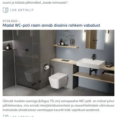
ruumi ja töötab põhimõttel „toode inimesele“.
LOE ARTIKLIT
07.04.2022 –
Madal WC-poti raam annab disainis rohkem vabadust
Ülimalt madala raamiga (kõrgus 75 cm) seinapealne WC-pott on mõnel juhul
põhilahendus, mis annab interjööridisaineritele ja sisearhitektidele võimaluse
mahutada üliväiksesse vannituppa kaunilt kõik vajalikud seadmed.