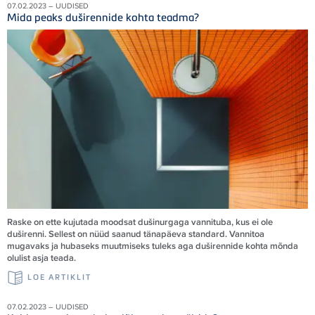
07.02.2023 – UUDISED
Mida peaks duširennide kohta teadma?
Raske on ette kujutada moodsat dušinurgaga vannituba, kus ei ole
duširenni. Sellest on nüüd saanud tänapäeva standard. Vannitoa
mugavaks ja hubaseks muutmiseks tuleks aga duširennide kohta mõnda
olulist asja teada.
LOE ARTIKLIT
07.02.2023 – UUDISED