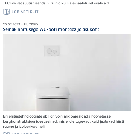
TECE
velvet suutis veenda nii žüriid kui ka e-hääletusel osalejaid
.
LOE ARTIKLIT
20.02.2023 – UUDISED
Seinakinnitusega WC-poti montaaž ja asukoht
Eri ehitustehnoloogiate abil on võimalik paigaldada hoonetesse
kergkonstruktsioonidest seinad, mis ei ole tugevad, kuid jaotavad hästi
ruume ja isoleerivad heli.