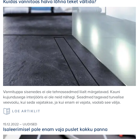
Kuidas vannitoas halva lõhna teket vältida?
Vannituppa sisenedes ei ole tehnoseadmed liialt märgatavad. Kauni
kujundusega interjööris ei ole neid nähagi. Seadmed tagavad turvalise
veevoolu, kui seda vajatakse, ja kui enam ei vajata, voolab see välja.
LOE ARTIKLIT
15.12.2022 – UUDISED
Isoleerimisel pole enam vaja puslet kokku panna