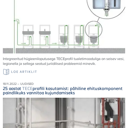
Integreeritud hügieeniloputusega
TECE
profil tualetimooduliga on seisev vesi,
legionella ja sellega seotud juriidilised probleemid minevik.
LOE ARTIKLIT
18.11.2022 – UUDISED
25 aastat
TECE
profili kasutamist: põhiline ehituskomponent
paindlikuks vannitoa kujundamiseks