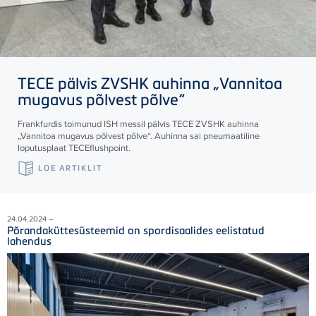
TECE
pälvis ZVSHK auhinna „Vannitoa
mugavus põlvest põlve“
Frankfurdis toimunud ISH messil pälvis
TECE
ZVSHK auhinna
„Vannitoa mugavus põlvest põlve“. Auhinna sai pneumaatiline
loputusplaat
TECE
flushpoint.
LOE ARTIKLIT
24.04.2024 –
Põrandaküttesüsteemid on spordisaalides eelistatud
lahendus