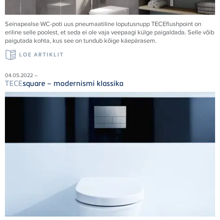
Seinapealse WC-poti uus pneumaatiline loputusnupp
TECE
flushpoint on
eriline selle poolest, et seda ei ole vaja veepaagi külge paigaldada. Selle võib
paigutada kohta, kus see on tundub kõige käepärasem.
LOE ARTIKLIT
04.05.2022 –
TECE
square – modernismi klassika