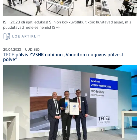
ISH 2023 oli igati edukas! Siin on kokkuvõtlikult kõik huvitavad asjad, mis
puudutavad meie esinemist ISH-l.
LOE ARTIKLIT
20.04.2023 – UUDISED
TECE
pälvis ZVSHK auhinna „Vannitoa mugavus põlvest
põlve“