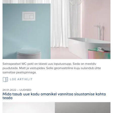
Seinapealsel WC-potil on täiesti uus loputusnupp. Seda on meeldiv
puudutada. Matt ja vastupidav. Selle geomeetriline kuju sulandub ühte
sametise pealispinnaga.
LOE ARTIKLIT
24.01.2022 – UUDISED
Mida tasub uue kodu omanikel vannitoa sisustamise kohta
teada