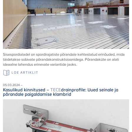
Sisespordialadel on spordirajatiste põrandale kehtestatud erinõuded, mida
täidetakse sobivate põrandakonstruktsioonidega. Põrandaküte on alati
ideaalne lahendus erinevate variantide jaoks.
LOE ARTIKLIT
05.03.2024 –
Kasulikud kinnitused –
TECE
drainprofile: Uued seinale ja
põrandale paigaldamise klambrid