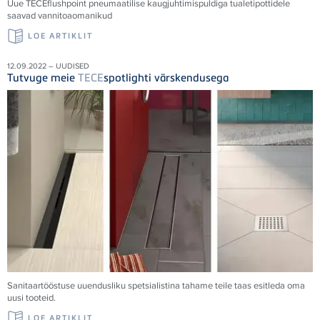
Uue
TECE
flushpoint pneumaatilise kaugjuhtimispuldiga tualetipottidele
saavad vannitoaomanikud
LOE ARTIKLIT
12.09.2022 – UUDISED
Tutvuge meie
TECE
spotlighti värskendusega
Sanitaartööstuse uuendusliku spetsialistina tahame teile taas esitleda oma
uusi tooteid.
LOE ARTIKLIT