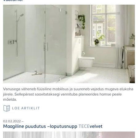
Vanusega väheneb füüsiline mobiilsus ja suureneb vajadus mugava elukoha
järele. Sellepärast soovitataksegi vannituba planeerides homse peale
mõelda.
LOE ARTIKLIT
02.02.2022 –
Maagiline puudutus –loputusnupp
TECE
velvet