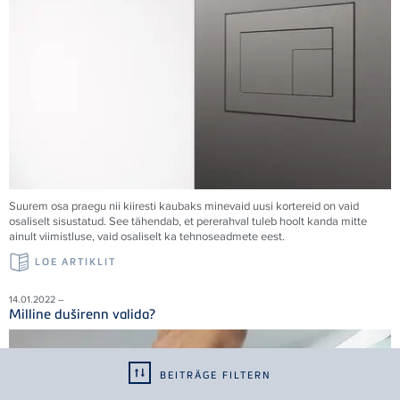
Suurem osa praegu nii kiiresti kaubaks minevaid uusi kortereid on vaid
osaliselt sisustatud. See tähendab, et pererahval tuleb hoolt kanda mitte
ainult viimistluse, vaid osaliselt ka tehnoseadmete eest.
LOE ARTIKLIT
14.01.2022 –
Milline duširenn valida?
BEITRÄGE FILTERN