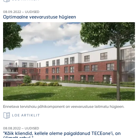
08.09.2022 – UUDISED
Optimaalne veevarustuse hügieen
Ennetava tervishoiu põhikomponent on veevarustuse laitmatu hügieen.
LOE ARTIKLIT
08.08.2022 – UUDISED
"Kõik kliendid, kellele oleme paigaldanud TECEone'i, on
ülimalt rahul."