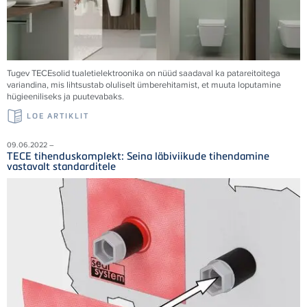
Tugev TECEsolid tualetielektroonika on nüüd saadaval ka patareitoitega
variandina, mis lihtsustab oluliselt ümberehitamist, et muuta loputamine
hügieeniliseks ja puutevabaks.
LOE ARTIKLIT
09.06.2022 –
TECE tihenduskomplekt: Seina läbiviikude tihendamine
vastavalt standarditele