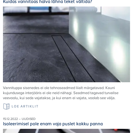
Kuidas vannitoas halva lõhna teket vältida?
Vannituppa sisenedes ei ole tehnoseadmed liialt märgatavad. Kauni
kujundusega interjööris ei ole neid nähagi. Seadmed tagavad turvalise
veevoolu, kui seda vajatakse, ja kui enam ei vajata, voolab see välja.
LOE ARTIKLIT
15.12.2022 – UUDISED
Isoleerimisel pole enam vaja puslet kokku panna