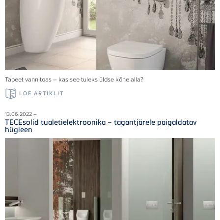
Tapeet vannitoas – kas see tuleks üldse kõne alla?
LOE ARTIKLIT
13.06.2022 –
TECEsolid tualetielektroonika – tagantjärele paigaldatav
hügieen