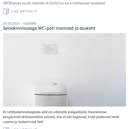
TECEvelvet suutis veenda nii žüriid kui ka e-hääletusel osalejaid
.
LOE ARTIKLIT
20.02.2023 – UUDISED
Seinakinnitusega WC-poti montaaž ja asukoht
Eri ehitustehnoloogiate abil on võimalik paigaldada hoonetesse
kergkonstruktsioonidest seinad, mis ei ole tugevad, kuid jaotavad hästi
ruume ja isoleerivad heli.