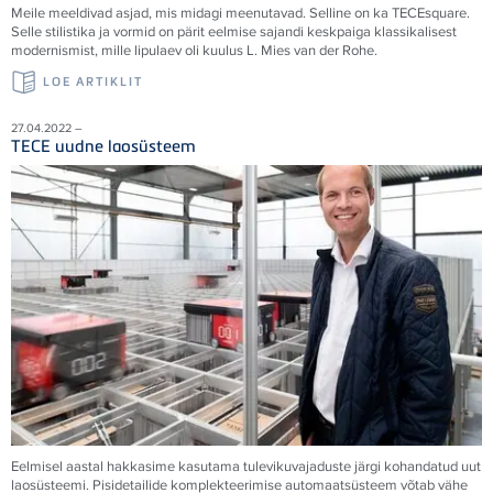
Meile meeldivad asjad, mis midagi meenutavad. Selline on ka TECEsquare.
Selle stilistika ja vormid on pärit eelmise sajandi keskpaiga klassikalisest
modernismist, mille lipulaev oli kuulus L. Mies van der Rohe.
LOE ARTIKLIT
27.04.2022 –
TECE uudne laosüsteem
Eelmisel aastal hakkasime kasutama tulevikuvajaduste järgi kohandatud uut
laosüsteemi. Pisidetailide komplekteerimise automaatsüsteem võtab vähe