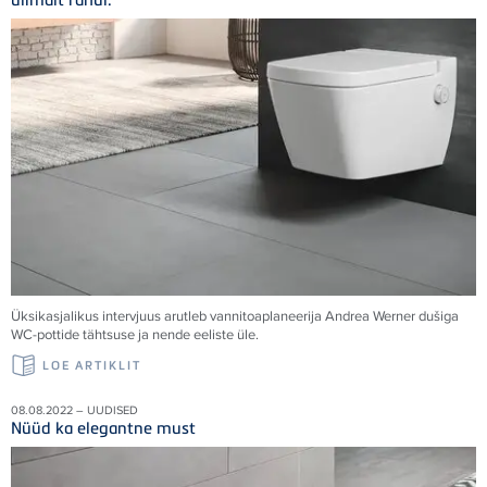
Üksikasjalikus intervjuus arutleb vannitoaplaneerija Andrea Werner dušiga
WC-pottide tähtsuse ja nende eeliste üle.
LOE ARTIKLIT
08.08.2022 – UUDISED
Nüüd ka elegantne must