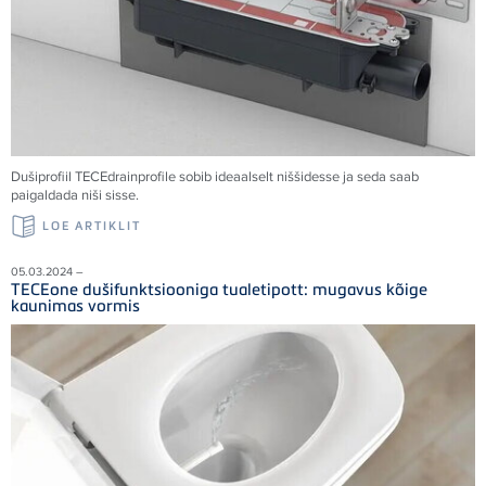
Dušiprofiil TECEdrainprofile sobib ideaalselt niššidesse ja seda saab
paigaldada niši sisse.
LOE ARTIKLIT
05.03.2024 –
TECEone dušifunktsiooniga tualetipott: mugavus kõige
kaunimas vormis