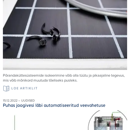
Põrandaküttesüsteemide isoleerimine võib olla tüütu ja pikaajaline tegevus,
mis võib mõnikord muutuda tõeliseks pusleks.
LOE ARTIKLIT
15.12.2022 – UUDISED
Puhas joogivesi läbi automatiseeritud veevahetuse