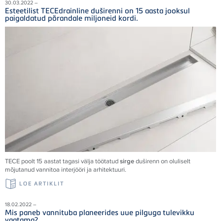
30.03.2022 –
Esteetilist TECEdrainline duširenni on 15 aasta jooksul
paigaldatud põrandale miljoneid kordi.
TECE poolt 15 aastat tagasi välja töötatud
sirge
duširenn on oluliselt
mõjutanud vannitoa interjööri ja arhitektuuri.
LOE ARTIKLIT
18.02.2022 –
Mis paneb vannituba planeerides uue pilguga tulevikku
vaatama?