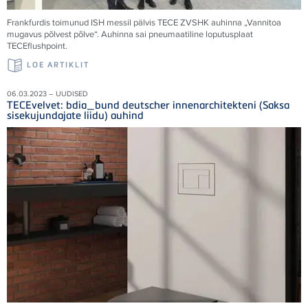
Frankfurdis toimunud ISH messil pälvis TECE ZVSHK auhinna „Vannitoa
mugavus põlvest põlve“. Auhinna sai pneumaatiline loputusplaat
TECEflushpoint.
LOE ARTIKLIT
06.03.2023 – UUDISED
TECEvelvet: bdia_bund deutscher innenarchitekteni (Saksa
sisekujundajate liidu) auhind