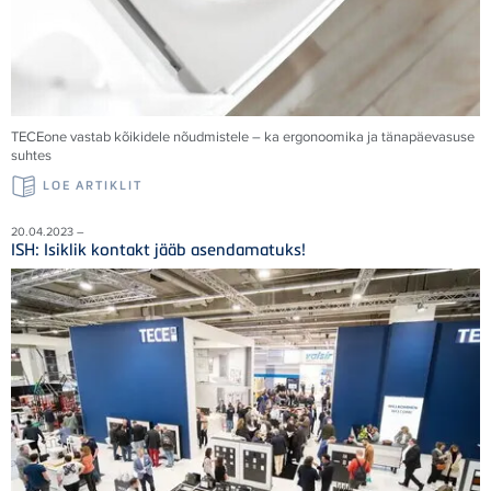
TECEone vastab kõikidele nõudmistele – ka ergonoomika ja tänapäevasuse
suhtes
LOE ARTIKLIT
20.04.2023 –
ISH: Isiklik kontakt jääb asendamatuks!