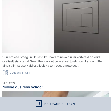
Suurem osa praegu nii kiiresti kaubaks minevaid uusi kortereid on vaid
osaliselt sisustatud. See tähendab, et pererahval tuleb hoolt kanda mitte
ainult viimistluse, vaid osaliselt ka tehnoseadmete eest.
LOE ARTIKLIT
14.01.2022 –
Milline duširenn valida?
BEITRÄGE FILTERN