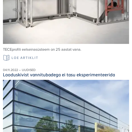
TECE
profili eelseinasüsteem on 25 aastat vana.
LOE ARTIKLIT
04.11.2022 – UUDISED
Looduskivist vannitubadega ei tasu eksperimenteerida