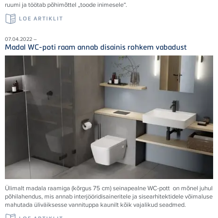
ruumi ja töötab põhimõttel „toode inimesele“.
LOE ARTIKLIT
07.04.2022 –
Madal WC-poti raam annab disainis rohkem vabadust
Ülimalt madala raamiga (kõrgus 75 cm) seinapealne WC-pott on mõnel juhul
põhilahendus, mis annab interjööridisaineritele ja sisearhitektidele võimaluse
mahutada üliväiksesse vannituppa kaunilt kõik vajalikud seadmed.