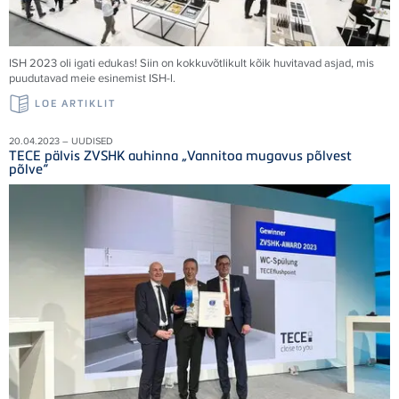
ISH 2023 oli igati edukas! Siin on kokkuvõtlikult kõik huvitavad asjad, mis
puudutavad meie esinemist ISH-l.
LOE ARTIKLIT
20.04.2023 – UUDISED
TECE pälvis ZVSHK auhinna „Vannitoa mugavus põlvest
põlve“