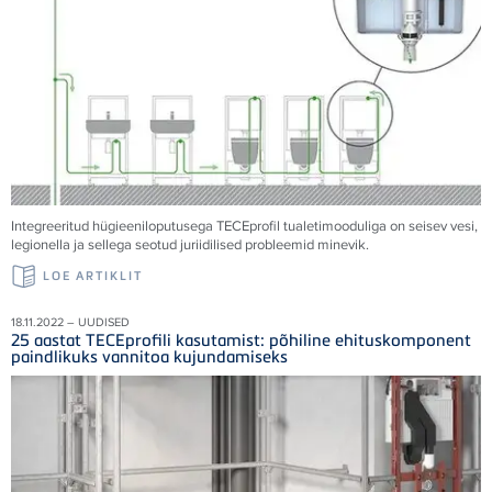
Integreeritud hügieeniloputusega TECEprofil tualetimooduliga on seisev vesi,
legionella ja sellega seotud juriidilised probleemid minevik.
LOE ARTIKLIT
18.11.2022 – UUDISED
25 aastat TECEprofili kasutamist: põhiline ehituskomponent
paindlikuks vannitoa kujundamiseks