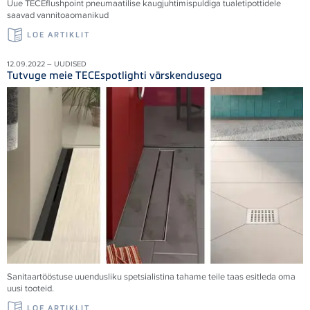
Uue
TECE
flushpoint pneumaatilise kaugjuhtimispuldiga tualetipottidele
saavad vannitoaomanikud
LOE ARTIKLIT
12.09.2022 – UUDISED
Tutvuge meie TECEspotlighti värskendusega
Sanitaartööstuse uuendusliku spetsialistina tahame teile taas esitleda oma
uusi tooteid.
LOE ARTIKLIT