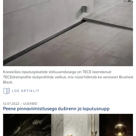
Kooskõlas loputusplaatide stiiliuuendusega on TECE laiendanud
TECEdrainprofile dušiprofiilide valikut, mis nüüd hõlmab ka versiooni Brushed
Black.
LOE ARTIKLIT
12.07.2022 – UUDISED
Peene pinnaviimistlusega duširenn ja loputusnupp