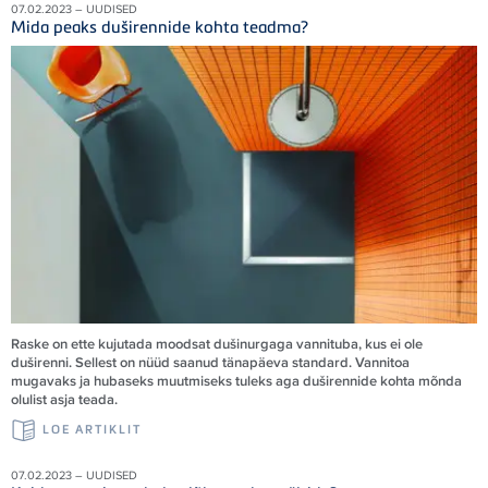
07.02.2023 – UUDISED
Mida peaks duširennide kohta teadma?
Raske on ette kujutada moodsat dušinurgaga vannituba, kus ei ole
duširenni. Sellest on nüüd saanud tänapäeva standard. Vannitoa
mugavaks ja hubaseks muutmiseks tuleks aga duširennide kohta mõnda
olulist asja teada.
LOE ARTIKLIT
07.02.2023 – UUDISED