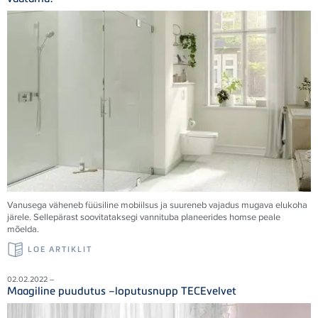
Vanusega väheneb füüsiline mobiilsus ja suureneb vajadus mugava elukoha
järele. Sellepärast soovitataksegi vannituba planeerides homse peale
mõelda.
LOE ARTIKLIT
02.02.2022 –
Maagiline puudutus –loputusnupp TECEvelvet