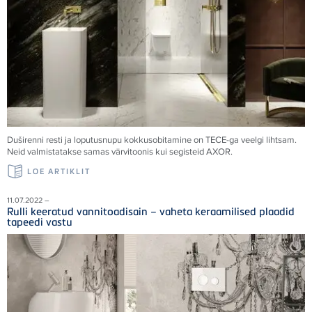
Duširenni resti ja loputusnupu kokkusobitamine on TECE-ga veelgi lihtsam.
Neid valmistatakse samas värvitoonis kui segisteid AXOR.
LOE ARTIKLIT
11.07.2022 –
Rulli keeratud vannitoadisain – vaheta keraamilised plaadid
tapeedi vastu