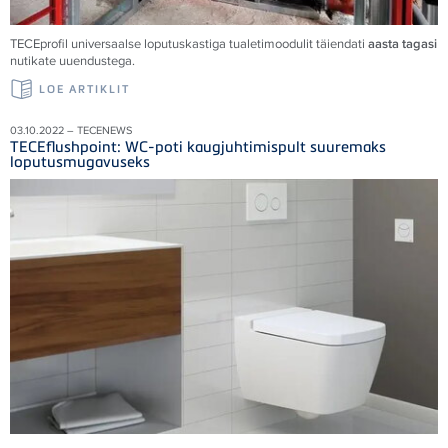
TECEprofil universaalse loputuskastiga tualetimoodulit täiendati
aasta tagasi
nutikate uuendustega.
LOE ARTIKLIT
03.10.2022 – TECENEWS
TECEflushpoint: WC-poti kaugjuhtimispult suuremaks
loputusmugavuseks