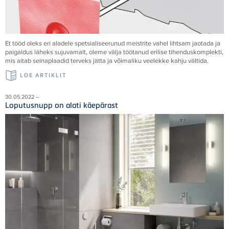
Et tööd oleks eri aladele spetsialiseerunud meistrite vahel lihtsam jaotada ja
paigaldus läheks sujuvamalt, oleme välja töötanud erilise tihenduskomplekti,
mis aitab seinaplaadid terveks jätta ja võimaliku veelekke kahju vältida.
LOE ARTIKLIT
30.05.2022 –
Loputusnupp on alati käepärast