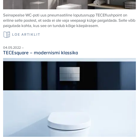
Seinapealse WC-poti uus pneumaatiline loputusnupp TECEflushpoint on
eriline selle poolest, et seda ei ole vaja veepaagi külge paigaldada. Selle võib
paigutada kohta, kus see on tundub kõige käepärasem.
LOE ARTIKLIT
04.05.2022 –
TECEsquare – modernismi klassika