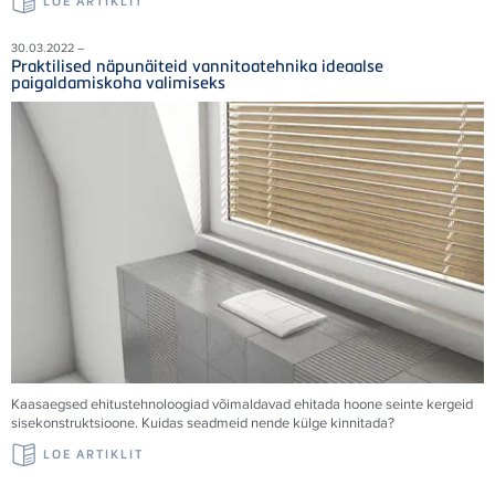
LOE ARTIKLIT
30.03.2022 –
Praktilised näpunäiteid vannitoatehnika ideaalse
paigaldamiskoha valimiseks
Kaasaegsed ehitustehnoloogiad võimaldavad ehitada hoone seinte kergeid
sisekonstruktsioone. Kuidas seadmeid nende külge kinnitada?
LOE ARTIKLIT