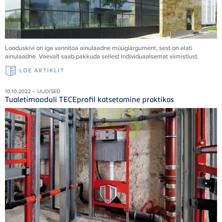
Looduskivi on iga vannitoa ainulaadne müügiargument, sest on alati
ainulaadne. Vaevalt saab pakkuda sellest individuaalsemat viimistlust.
LOE ARTIKLIT
10.10.2022 – UUDISED
Tualetimooduli TECEprofil katsetamine praktikas