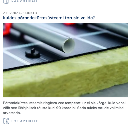
LOE ARTIKLIT
20.02.2023 – UUDISED
Kuidas põrandaküttesüsteemi torusid valida?
Põrandaküttesüsteemis ringleva vee temperatuur ei ole kõrge, kuid vahel
võib see lühiajaliselt tõusta kuni 90 kraadini. Seda tuleks torude valimisel
arvestada.
LOE ARTIKLIT