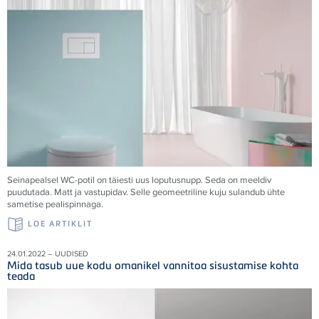
Seinapealsel WC-potil on täiesti uus loputusnupp. Seda on meeldiv
puudutada. Matt ja vastupidav. Selle geomeetriline kuju sulandub ühte
sametise pealispinnaga.
LOE ARTIKLIT
24.01.2022 – UUDISED
Mida tasub uue kodu omanikel vannitoa sisustamise kohta
teada