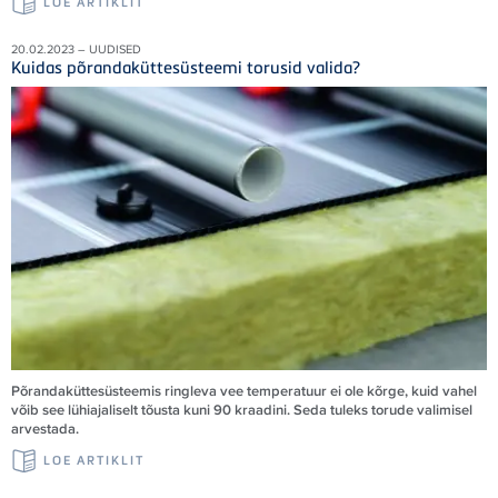
LOE ARTIKLIT
20.02.2023 – UUDISED
Kuidas põrandaküttesüsteemi torusid valida?
Põrandaküttesüsteemis ringleva vee temperatuur ei ole kõrge, kuid vahel
võib see lühiajaliselt tõusta kuni 90 kraadini. Seda tuleks torude valimisel
arvestada.
LOE ARTIKLIT