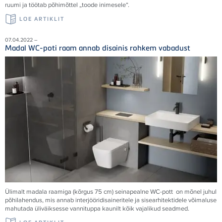
ruumi ja töötab põhimõttel „toode inimesele“.
LOE ARTIKLIT
07.04.2022 –
Madal WC-poti raam annab disainis rohkem vabadust
Ülimalt madala raamiga (kõrgus 75 cm) seinapealne WC-pott on mõnel juhul
põhilahendus, mis annab interjööridisaineritele ja sisearhitektidele võimaluse
mahutada üliväiksesse vannituppa kaunilt kõik vajalikud seadmed.