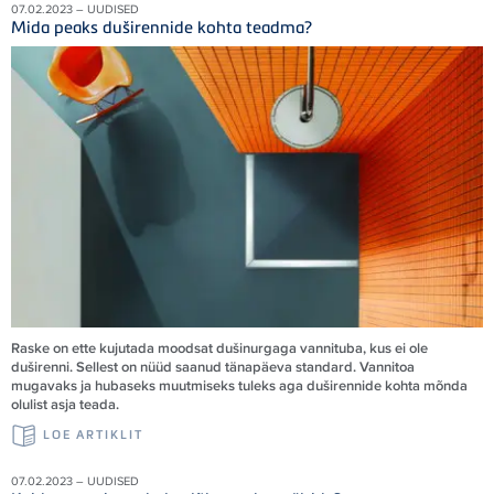
07.02.2023 – UUDISED
Mida peaks duširennide kohta teadma?
Raske on ette kujutada moodsat dušinurgaga vannituba, kus ei ole
duširenni. Sellest on nüüd saanud tänapäeva standard. Vannitoa
mugavaks ja hubaseks muutmiseks tuleks aga duširennide kohta mõnda
olulist asja teada.
LOE ARTIKLIT
07.02.2023 – UUDISED