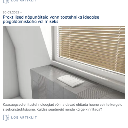
LOE ARTIKLIT
30.03.2022 –
Praktilised näpunäiteid vannitoatehnika ideaalse
paigaldamiskoha valimiseks
Kaasaegsed ehitustehnoloogiad võimaldavad ehitada hoone seinte kergeid
sisekonstruktsioone. Kuidas seadmeid nende külge kinnitada?
LOE ARTIKLIT