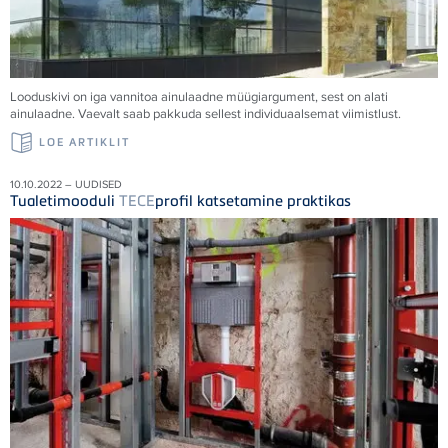
Looduskivi on iga vannitoa ainulaadne müügiargument, sest on alati
ainulaadne. Vaevalt saab pakkuda sellest individuaalsemat viimistlust.
LOE ARTIKLIT
10.10.2022 – UUDISED
Tualetimooduli
TECE
profil katsetamine praktikas