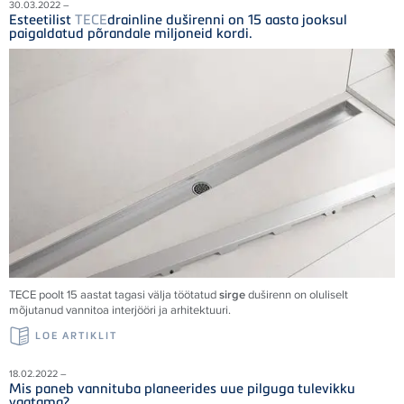
30.03.2022 –
Esteetilist
TECE
drainline duširenni on 15 aasta jooksul
paigaldatud põrandale miljoneid kordi.
TECE
poolt 15 aastat tagasi välja töötatud
sirge
duširenn on oluliselt
mõjutanud vannitoa interjööri ja arhitektuuri.
LOE ARTIKLIT
18.02.2022 –
Mis paneb vannituba planeerides uue pilguga tulevikku
vaatama?