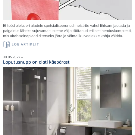
Et tööd oleks eri aladele spetsialiseerunud meistrite vahel lihtsam jaotada ja
paigaldus läheks sujuvamalt, oleme välja töötanud erilise tihenduskomplekti,
mis aitab seinaplaadid terveks jätta ja võimaliku veelekke kahju vältida.
LOE ARTIKLIT
30.05.2022 –
Loputusnupp on alati käepärast