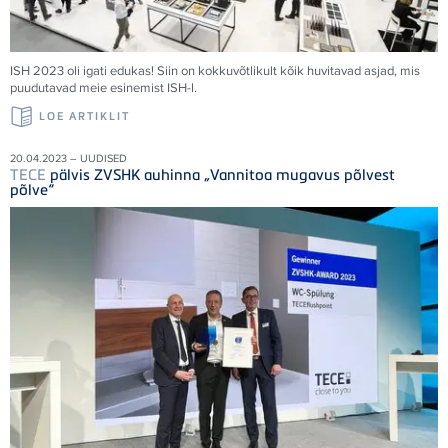
ISH 2023 oli igati edukas! Siin on kokkuvõtlikult kõik huvitavad asjad, mis
puudutavad meie esinemist ISH-l.
LOE ARTIKLIT
20.04.2023 – UUDISED
TECE
pälvis ZVSHK auhinna „Vannitoa mugavus põlvest
põlve“