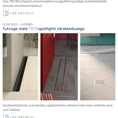
Uue
TECE
flushpoint pneumaatilise kaugjuhtimispuldiga tualetipottidele
saavad vannitoaomanikud
LOE ARTIKLIT
12.09.2022 – UUDISED
Tutvuge meie
TECE
spotlighti värskendusega
Sanitaartööstuse uuendusliku spetsialistina tahame teile taas esitleda oma
uusi tooteid.
LOE ARTIKLIT