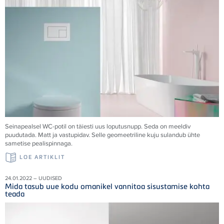
Seinapealsel WC-potil on täiesti uus loputusnupp. Seda on meeldiv
puudutada. Matt ja vastupidav. Selle geomeetriline kuju sulandub ühte
sametise pealispinnaga.
LOE ARTIKLIT
24.01.2022 – UUDISED
Mida tasub uue kodu omanikel vannitoa sisustamise kohta
teada