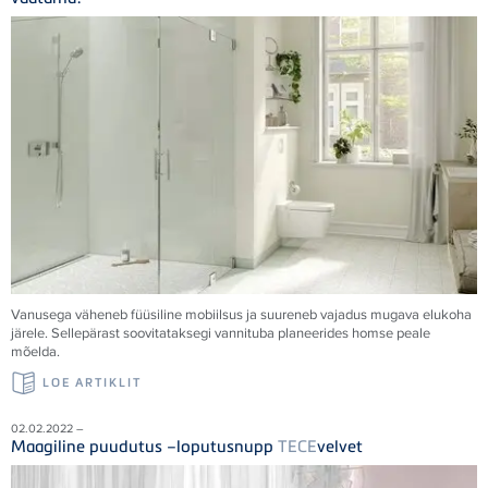
Vanusega väheneb füüsiline mobiilsus ja suureneb vajadus mugava elukoha
järele. Sellepärast soovitataksegi vannituba planeerides homse peale
mõelda.
LOE ARTIKLIT
02.02.2022 –
Maagiline puudutus –loputusnupp
TECE
velvet