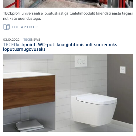
TECE
profil universaalse loputuskastiga tualetimoodulit täiendati
aasta tagasi
nutikate uuendustega.
LOE ARTIKLIT
03.10.2022 –
TECE
NEWS
TECE
flushpoint: WC-poti kaugjuhtimispult suuremaks
loputusmugavuseks