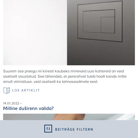
Suurem osa praegu nii kiiresti kaubaks minevaid uusi kortereid on vaid
osaliselt sisustatud. See tähendab, et pererahval tuleb hoolt kanda mitte
ainult viimistluse, vaid osaliselt ka tehnoseadmete eest.
LOE ARTIKLIT
14.01.2022 –
Milline duširenn valida?
BEITRÄGE FILTERN