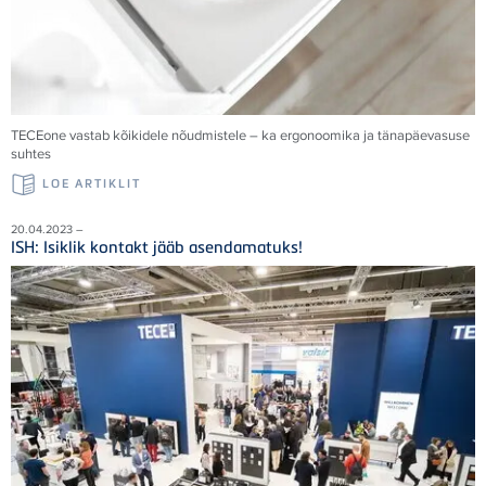
TECE
one vastab kõikidele nõudmistele – ka ergonoomika ja tänapäevasuse
suhtes
LOE ARTIKLIT
20.04.2023 –
ISH: Isiklik kontakt jääb asendamatuks!