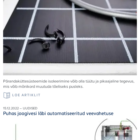
Põrandaküttesüsteemide isoleerimine võib olla tüütu ja pikaajaline tegevus,
mis võib mõnikord muutuda tõeliseks pusleks.
LOE ARTIKLIT
15.12.2022 – UUDISED
Puhas joogivesi läbi automatiseeritud veevahetuse