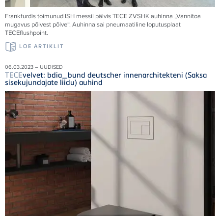
Frankfurdis toimunud ISH messil pälvis
TECE
ZVSHK auhinna „Vannitoa
mugavus põlvest põlve“. Auhinna sai pneumaatiline loputusplaat
TECE
flushpoint.
LOE ARTIKLIT
06.03.2023 – UUDISED
TECE
velvet: bdia_bund deutscher innenarchitekteni (Saksa
sisekujundajate liidu) auhind