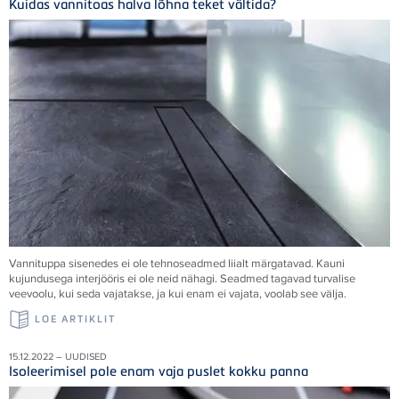
Kuidas vannitoas halva lõhna teket vältida?
Vannituppa sisenedes ei ole tehnoseadmed liialt märgatavad. Kauni
kujundusega interjööris ei ole neid nähagi. Seadmed tagavad turvalise
veevoolu, kui seda vajatakse, ja kui enam ei vajata, voolab see välja.
LOE ARTIKLIT
15.12.2022 – UUDISED
Isoleerimisel pole enam vaja puslet kokku panna