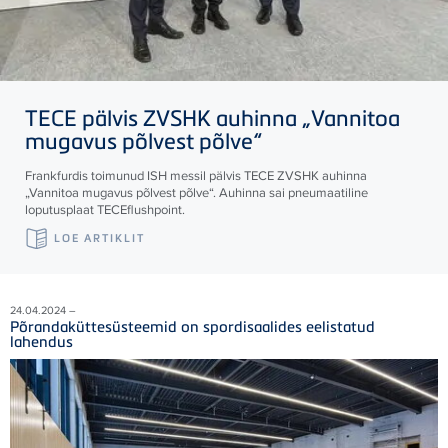
TECE
pälvis ZVSHK auhinna „Vannitoa
mugavus põlvest põlve“
Frankfurdis toimunud ISH messil pälvis
TECE
ZVSHK auhinna
„Vannitoa mugavus põlvest põlve“. Auhinna sai pneumaatiline
loputusplaat
TECE
flushpoint.
LOE ARTIKLIT
24.04.2024 –
Põrandaküttesüsteemid on spordisaalides eelistatud
lahendus