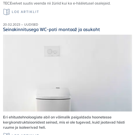
TECE
velvet suutis veenda nii žüriid kui ka e-hääletusel osalejaid
.
LOE ARTIKLIT
20.02.2023 – UUDISED
Seinakinnitusega WC-poti montaaž ja asukoht
Eri ehitustehnoloogiate abil on võimalik paigaldada hoonetesse
kergkonstruktsioonidest seinad, mis ei ole tugevad, kuid jaotavad hästi
ruume ja isoleerivad heli.