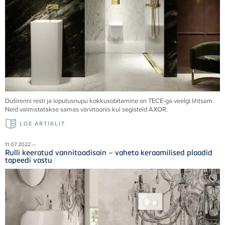
Duširenni resti ja loputusnupu kokkusobitamine on
TECE
-ga veelgi lihtsam.
Neid valmistatakse samas värvitoonis kui segisteid AXOR.
LOE ARTIKLIT
11.07.2022 –
Rulli keeratud vannitoadisain – vaheta keraamilised plaadid
tapeedi vastu