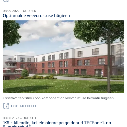
08.09.2022 – UUDISED
Optimaalne veevarustuse hügieen
Ennetava tervishoiu põhikomponent on veevarustuse laitmatu hügieen.
LOE ARTIKLIT
08.08.2022 – UUDISED
"Kõik kliendid, kellele oleme paigaldanud
TECE
one'i, on
ülimalt rahul."