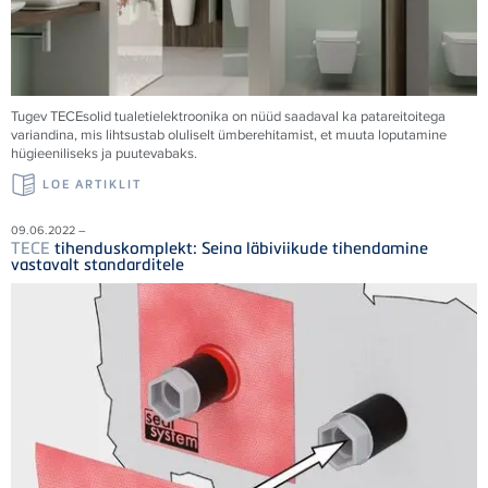
Tugev
TECE
solid tualetielektroonika on nüüd saadaval ka patareitoitega
variandina, mis lihtsustab oluliselt ümberehitamist, et muuta loputamine
hügieeniliseks ja puutevabaks.
LOE ARTIKLIT
09.06.2022 –
TECE
tihenduskomplekt: Seina läbiviikude tihendamine
vastavalt standarditele