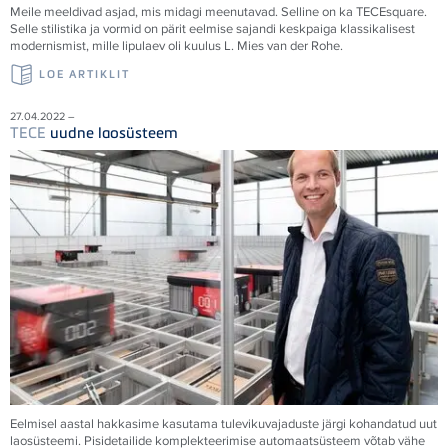
Meile meeldivad asjad, mis midagi meenutavad. Selline on ka
TECE
square.
Selle stilistika ja vormid on pärit eelmise sajandi keskpaiga klassikalisest
modernismist, mille lipulaev oli kuulus L. Mies van der Rohe.
LOE ARTIKLIT
27.04.2022 –
TECE
uudne laosüsteem
Eelmisel aastal hakkasime kasutama tulevikuvajaduste järgi kohandatud uut
laosüsteemi. Pisidetailide komplekteerimise automaatsüsteem võtab vähe