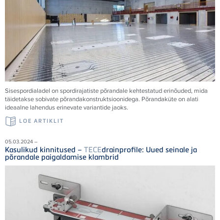
Sisespordialadel on spordirajatiste põrandale kehtestatud erinõuded, mida
täidetakse sobivate põrandakonstruktsioonidega. Põrandaküte on alati
ideaalne lahendus erinevate variantide jaoks.
LOE ARTIKLIT
05.03.2024 –
Kasulikud kinnitused –
TECE
drainprofile: Uued seinale ja
põrandale paigaldamise klambrid