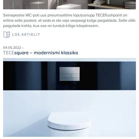
Seinapealse WC-poti uus pneumaatiline loputusnupp
TECE
flushpoint on
eriline selle poolest, et seda ei ole vaja veepaagi külge paigaldada. Selle võib
paigutada kohta, kus see on tundub kõige käepärasem.
LOE ARTIKLIT
04.05.2022 –
TECE
square – modernismi klassika