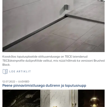
Kooskõlas loputusplaatide stiiliuuendusega on
TECE
laiendanud
TECE
drainprofile dušiprofiilide valikut, mis nüüd hõlmab ka versiooni Brushed
Black.
LOE ARTIKLIT
12.07.2022 – UUDISED
Peene pinnaviimistlusega duširenn ja loputusnupp