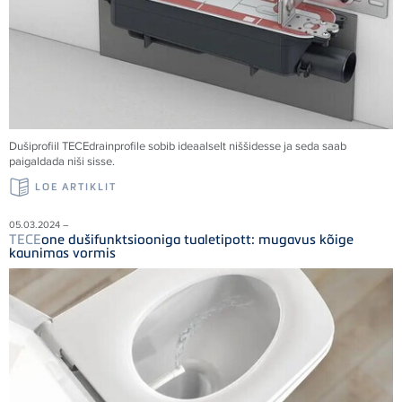
Dušiprofiil
TECE
drainprofile sobib ideaalselt niššidesse ja seda saab
paigaldada niši sisse.
LOE ARTIKLIT
05.03.2024 –
TECE
one dušifunktsiooniga tualetipott: mugavus kõige
kaunimas vormis