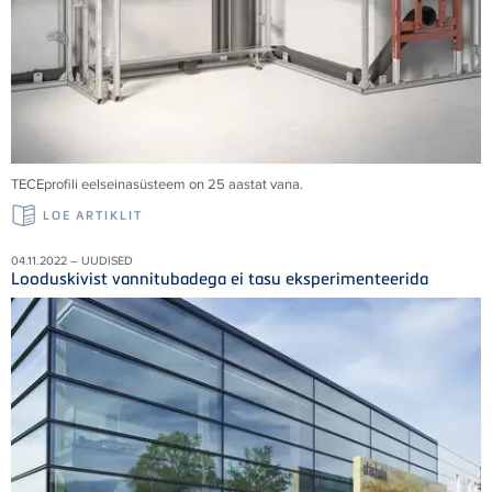
TECE
profili eelseinasüsteem on 25 aastat vana.
LOE ARTIKLIT
04.11.2022 – UUDISED
Looduskivist vannitubadega ei tasu eksperimenteerida