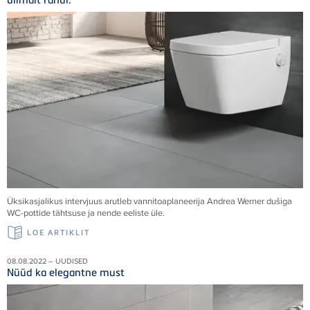
Üksikasjalikus intervjuus arutleb vannitoaplaneerija Andrea Werner dušiga
WC-pottide tähtsuse ja nende eeliste üle.
LOE ARTIKLIT
08.08.2022 – UUDISED
Nüüd ka elegantne must