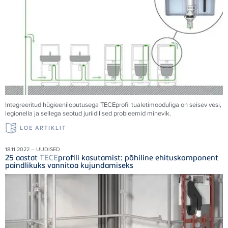
Integreeritud hügieeniloputusega
TECE
profil tualetimooduliga on seisev vesi,
legionella ja sellega seotud juriidilised probleemid minevik.
LOE ARTIKLIT
18.11.2022 – UUDISED
25 aastat
TECE
profili kasutamist: põhiline ehituskomponent
paindlikuks vannitoa kujundamiseks