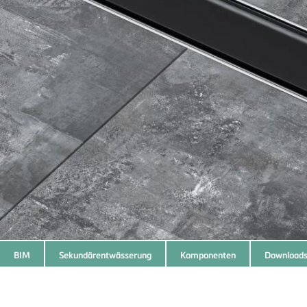
BIM
Sekundärentwässerung
Komponenten
Download