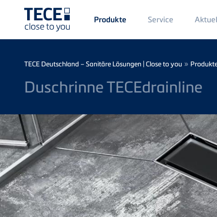
Main
Service
Aktuel
Produkte
Menü
1
Direkt zum Inhalt
Breadcrumb
»
TECE Deutschland – Sanitäre Lösungen | Close to you
Produkt
Duschrinne TECEdrainline