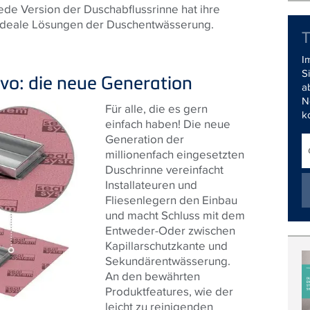
de Version der Duschabflussrinne hat ihre
nd ideale Lösungen der Duschentwässerung.
I
S
Evo: die neue Generation
a
N
Für alle, die es gern
k
einfach haben! Die neue
Generation der
millionenfach eingesetzten
Duschrinne vereinfacht
Installateuren und
Fliesenlegern den Einbau
und macht Schluss mit dem
Entweder-Oder zwischen
Kapillarschutzkante und
Sekundärentwässerung.
An den bewährten
Produktfeatures, wie der
leicht zu reinigenden