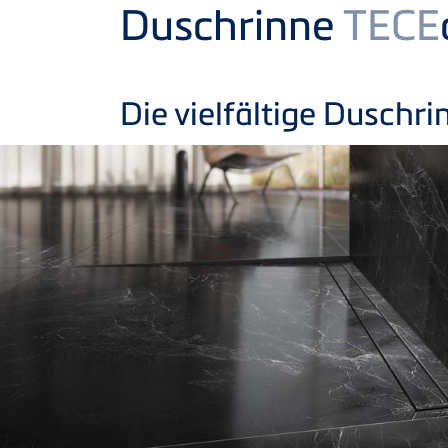
Product
Duschrinne
TECE
Die vielfältige Duschri