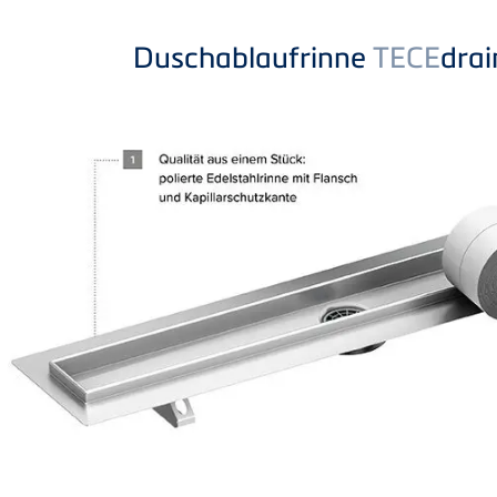
Duschablaufrinne
TECE
drai