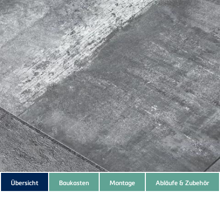
Subnavigation
Übersicht
Baukasten
Montage
Abläufe & Zubehör
of
current