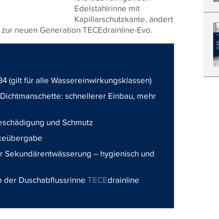
Edelstahlrinne mit
Kapillarschutzkante, ändert
r zur neuen Generation TECEdrainline-Evo.
 (gilt für alle Wassereinwirkungsklassen)
Dichtmanschette: schnellerer Einbau, mehr
eschädigung und Schmutz
erkeübergabe
ler Sekundärentwässerung – hygienisch und
 der Duschabflussrinne
TECE
drainline