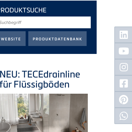
PRODUKTSUCHE
uchbegriff
Floating
Sidebar
NEU:
TECE
drainline
für Flüssigböden