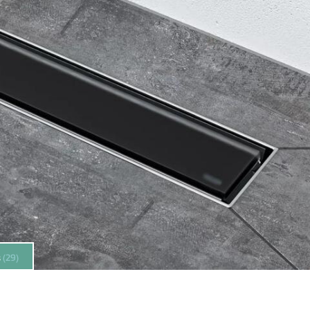
s
(29)