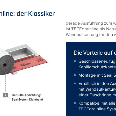
nline: der Klassiker
gerade Ausführung zum 
ist
TECE
drainline als Nat
Wandaufkantung für den 
Die Vorteile auf 
Geschlossener, fug
Kapillarschutzkante
Montage mit Seal 
Erhältlich in den A
mit Wandaufkantung
einer Duschrinne m
Kompatibel mit all
TECE
drainline Sys