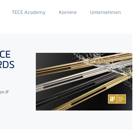
Main
TECE Academy
Karriere
Unternehmen
Menu
2
CE
ARDS
en iF