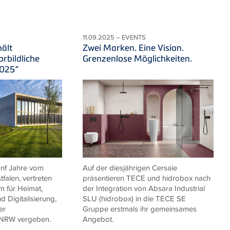
11.09.2025 – EVENTS
ält
Zwei Marken. Eine Vision.
rbildliche
Grenzenlose Möglichkeiten.
2025“
fünf Jahre vom
Auf der diesjährigen Cersaie
falen, vertreten
präsentieren TECE und hidrobox nach
m für Heimat,
der Integration von Absara Industrial
 Digitalisierung,
SLU (hidrobox) in die TECE SE
er
Gruppe erstmals ihr gemeinsames
 NRW vergeben.
Angebot.