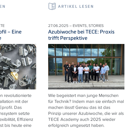
SEN
ARTIKEL LESEN
KTE
27.06.2025 – EVENTS, STORIES
fil – Eine
Azubiwoche bei TECE: Praxis
e
trifft Perspektive
n revolutionierte
Wie begeistert man junge Menschen
llation mit der
für Technik? Indem man sie einfach mal
profil. Das
machen lässt! Genau das ist das
onssystem setzte
Prinzip unserer Azubiwoche, die wir als
ibilität, Effizienz
TECE Academy auch 2025 wieder
ist bis heute eine
erfolgreich umgesetzt haben.