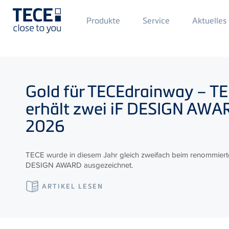
Main
Produkte
Service
Aktuelles
Menü
1
Direkt zum Inhalt
Gold für
TECE
drainway –
TE
erhält zwei iF DESIGN AW
2026
TECE wurde in diesem Jahr gleich zweifach beim renommiert
DESIGN AWARD ausgezeichnet.
ARTIKEL LESEN