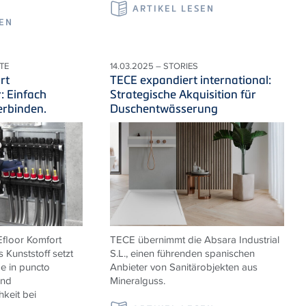
ARTIKEL LESEN
SEN
TE
14.03.2025 – STORIES
rt
TECE expandiert international:
r: Einfach
Strategische Akquisition für
erbinden.
Duschentwässerung
floor Komfort
TECE übernimmt die
Absara Industrial
s Kunststoff setzt
S.L., einen führenden spanischen
 in puncto
Anbieter von Sanitärobjekten aus
und
Mineralguss.
hkeit bei