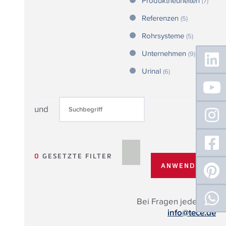
Produktneuheiten
(7)
Referenzen
(5)
Rohrsysteme
(5)
Floating
Unternehmen
(9)
Sidebar
Urinal
(6)
und
0
GESETZTE FILTER
Bei Fragen jederzeit:
info@tece.de