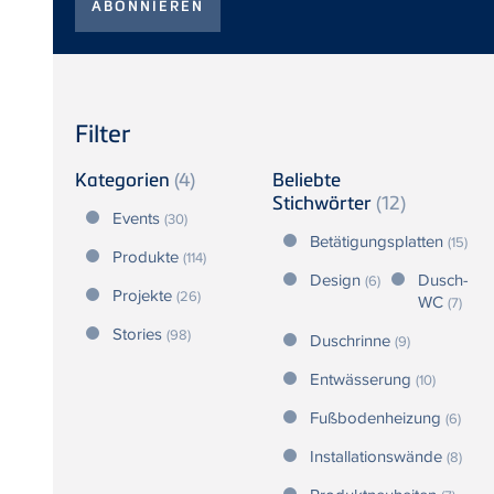
Filter
Kategorien
(4)
Beliebte
Stichwörter
(12)
Events
(30)
Betätigungsplatten
(15)
Produkte
(114)
Design
Dusch-
(6)
Projekte
(26)
WC
(7)
Stories
(98)
Duschrinne
(9)
Entwässerung
(10)
Fußbodenheizung
(6)
Installationswände
(8)