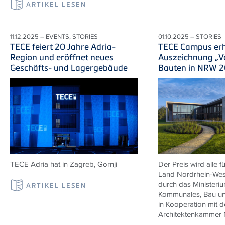
ARTIKEL LESEN
11.12.2025 – EVENTS, STORIES
01.10.2025 – STORIES
TECE feiert 20 Jahre Adria-
TECE Campus erh
Region und eröffnet neues
Auszeichnung „Vo
Geschäfts- und Lagergebäude
Bauten in NRW 
TECE Adria
hat in Zagreb,
Gornji
Der Preis wird alle 
Land Nordrhein-West
durch das Ministeriu
ARTIKEL LESEN
Kommunales, Bau und
in Kooperation mit d
Architektenkammer