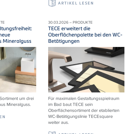
ARTIKEL LESEN
KTE
30.03.2026 – PRODUKTE
tungsfreiheit:
TECE erweitert die
 neue
Oberflächenpalette bei den WC-
s Mineralguss
Betätigungen
Sortiment um drei
Für maximalen Gestaltungsspielraum
us Mineralguss.
im Bad baut TECE sein
Oberflächensortiment der etablierten
WC-Betätigungslinie TECEsquare
SEN
weiter aus.