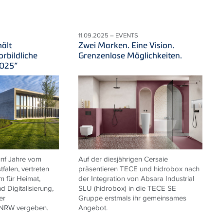
11.09.2025 – EVENTS
ält
Zwei Marken. Eine Vision.
rbildliche
Grenzenlose Möglichkeiten.
2025“
fünf Jahre vom
Auf der diesjährigen Cersaie
falen, vertreten
präsentieren TECE und hidrobox nach
m für Heimat,
der Integration von Absara Industrial
 Digitalisierung,
SLU (hidrobox) in die TECE SE
er
Gruppe erstmals ihr gemeinsames
 NRW vergeben.
Angebot.