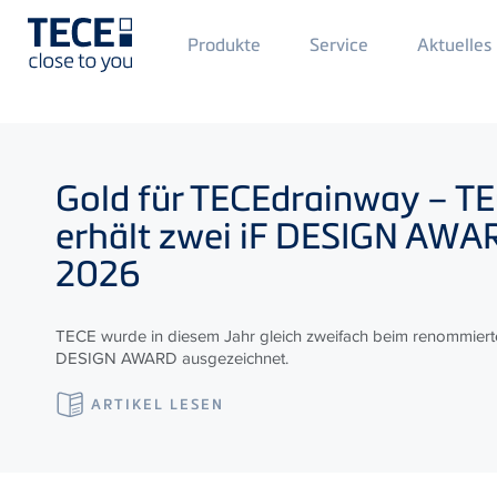
Main
Produkte
Service
Aktuelles
Menü
1
Direkt zum Inhalt
Gold für
TECE
drainway –
TE
erhält zwei iF DESIGN AW
2026
TECE wurde in diesem Jahr gleich zweifach beim renommiert
DESIGN AWARD ausgezeichnet.
ARTIKEL LESEN