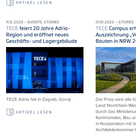
ARTIKEL LESEN
11.12.2025 – EVENTS, STORIES
01.10.2025 – STORIES
TECE
feiert 20 Jahre Adria-
TECE
Campus erh
Region und eröffnet neues
Auszeichnung „Vo
Geschäfts- und Lagergebäude
Bauten in NRW 
TECE
Adria
hat in Zagreb,
Gornji
Der Preis wird alle 
Land Nordrhein-West
durch das Ministeriu
ARTIKEL LESEN
Kommunales, Bau und
in Kooperation mit d
Architektenkammer