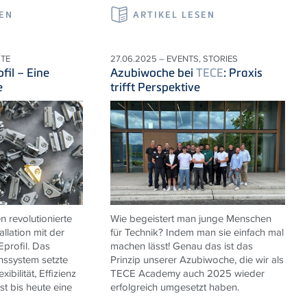
SEN
ARTIKEL LESEN
KTE
27.06.2025 – EVENTS, STORIES
ofil – Eine
Azubiwoche bei
TECE
: Praxis
e
trifft Perspektive
n revolutionierte
Wie begeistert man junge Menschen
allation mit der
für Technik? Indem man sie einfach mal
E
profil. Das
machen lässt! Genau das ist das
onssystem setzte
Prinzip unserer Azubiwoche, die wir als
ibilität, Effizienz
TECE
Academy auch 2025 wieder
ist bis heute eine
erfolgreich umgesetzt haben.