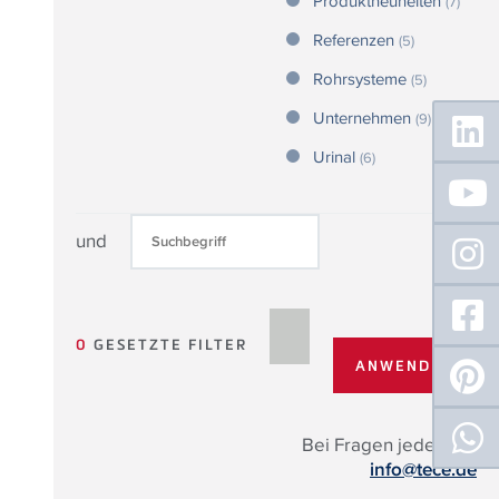
Produktneuheiten
(7)
Referenzen
(5)
Rohrsysteme
(5)
Floating
Unternehmen
(9)
Sidebar
Urinal
(6)
und
0
GESETZTE FILTER
Bei Fragen jederzeit:
info@tece.de