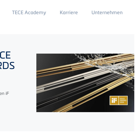
Main
TECE Academy
Karriere
Unternehmen
Menu
2
CE
ARDS
en iF