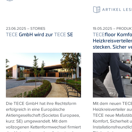
ARTIKEL LE
23.06.2025 – STORIES
19.05.2025 – PRODUK
TECE
GmbH wird zur
TECE
SE
TECE
floor Komfo
Heizkreisverteile
stecken. Sicher v
Die
TECE
GmbH hat ihre Rechtsform
Mit dem neuen
TEC
erfolgreich in eine Europäische
Heizkreisverteiler au
Aktiengesellschaft (Societas Europaea,
TECE
neue Maßstäbe
kurz: SE) umgewandelt. Mit dem
Komfort, Sicherheit 
vollzogenen Kettenformwechsel firmiert
Installationsfreundlic