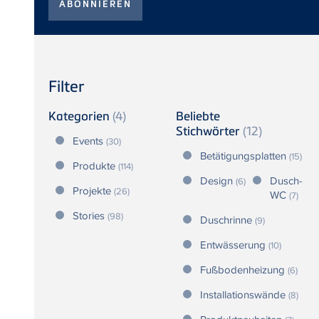
Filter
Kategorien
(4)
Beliebte
Stichwörter
(12)
Events
(30)
Betätigungsplatten
(15)
Produkte
(114)
Design
Dusch-
(6)
Projekte
(26)
WC
(7)
Stories
(98)
Duschrinne
(9)
Entwässerung
(10)
Fußbodenheizung
(6)
Installationswände
(8)