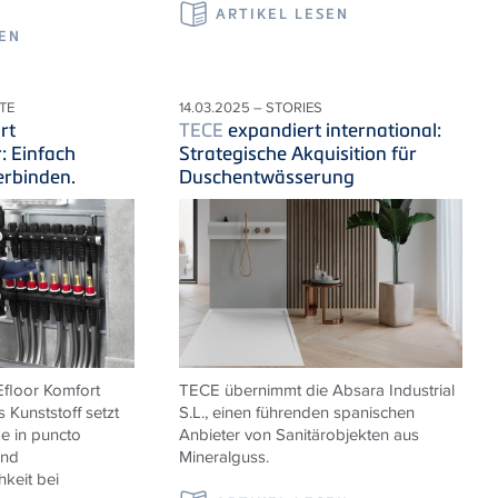
ARTIKEL LESEN
SEN
TE
14.03.2025 – STORIES
rt
TECE
expandiert international:
r: Einfach
Strategische Akquisition für
erbinden.
Duschentwässerung
E
floor Komfort
TECE übernimmt die
Absara Industrial
s Kunststoff setzt
S.L., einen führenden spanischen
 in puncto
Anbieter von Sanitärobjekten aus
und
Mineralguss.
hkeit bei