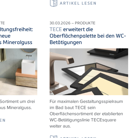
ARTIKEL LESEN
KTE
30.03.2026 – PRODUKTE
tungsfreiheit:
TECE
erweitert die
 neue
Oberflächenpalette bei den WC-
s Mineralguss
Betätigungen
Sortiment um drei
Für maximalen Gestaltungsspielraum
us Mineralguss.
im Bad baut TECE sein
Oberflächensortiment der etablierten
WC-Betätigungslinie TECEsquare
SEN
weiter aus.