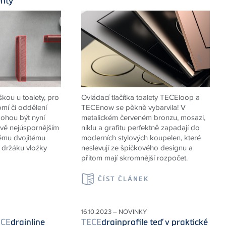
nty
škou u toalety, pro
Ovládací tlačítka toalety TECEloop a
mí či oddělení
TECEnow se pěkně vybarvila! V
ohou být nyní
metalickém červeném bronzu, mosazi,
ově nejúspornějším
niklu a grafitu perfektně zapadají do
ému dvojitému
moderních stylových koupelen, které
 držáku vložky
neslevují ze špičkového designu a
přitom mají skromnější rozpočet.
K
ČÍST ČLÁNEK
16.10.2023 – NOVINKY
ECE
drainline
TECE
drainprofile teď v praktické