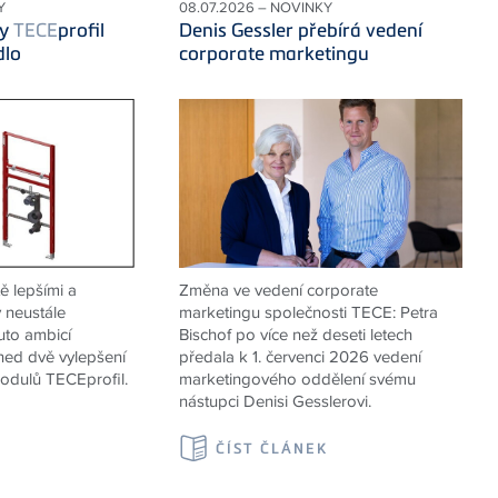
Y
08.07.2026 – NOVINKY
ly
TECE
profil
Denis Gessler přebírá vedení
dlo
corporate marketingu
ě lepšími a
Změna ve vedení corporate
 neustále
marketingu společnosti
TECE
: Petra
uto ambicí
Bischof po více než deseti letech
ned dvě vylepšení
předala k 1. červenci 2026 vedení
odulů TECEprofil.
marketingového oddělení svému
nástupci Denisi Gesslerovi.
K
ČÍST ČLÁNEK