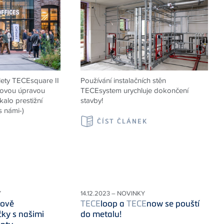
alety TECEsquare II
Používání instalačních stěn
hovou úpravou
TECEsystem urychluje dokončení
alo prestižní
stavby!
s námi-)
ČÍST ČLÁNEK
K
Y
14.12.2023 – NOVINKY
rově
TECE
loop a
TECE
now se pouští
čky s našimi
do metalu!