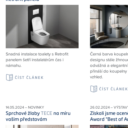
Snadná instalace toalety s Retrofit
Černá barva koupeln
panelem šetří instalatérům čas i
designu stále žhnou
námahu.
odvážná a elegantní 
přináší do koupelny 
vzhled.
ČÍST ČLÁNEK
ČÍST ČLÁNE
14.05.2024 – NOVINKY
26.02.2024 – VÝSTAV
Sprchové žlaby
TECE
na míru
Získali jsme ocen
vašim představám
Award "Best of A