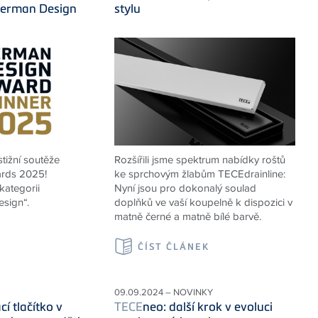
German Design
stylu
stižní soutěže
Rozšířili jsme spektrum nabídky roštů
rds 2025!
ke sprchovým žlabům
TECE
drainline:
kategorii
Nyní jsou pro dokonalý soulad
esign“.
doplňků ve vaší koupelně k dispozici v
matně černé a matně bílé barvě.
K
ČÍST ČLÁNEK
09.09.2024 – NOVINKY
cí tlačítko v
TECE
neo: další krok v evoluci