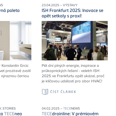
WS
23.04.2025 – VÝSTAVY
ná paleta
ISH Frankfurt 2025: Inovace se
opět setkaly s praxí!
 Konstantin Grcic
Pět dní plných energie, inspirace a
et prozíravě zvolil
průkopnických řešení - veletrh ISH
, výraznou černou
2025 ve Frankfurtu opět ukázal, proč
je klíčovou událostí pro obor HVAC!
K
ČÍST ČLÁNEK
Y, STORIES
04.02.2025 –
TECE
NEWS
ta
TECE
neo
TECE
drainline: V prémiovém