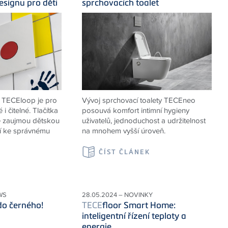
signu pro děti
sprchovacích toalet
y TECEloop je pro
Vývoj sprchovací toalety TECEneo
i čitelné. Tlačítka
posouvá komfort intimní hygieny
ě zaujmou dětskou
uživatelů, jednoduchost a udržitelnost
jí ke správnému
na mnohem vyšší úroveň.
ČÍST ČLÁNEK
K
WS
28.05.2024 – NOVINKY
do černého!
TECE
floor Smart Home:
inteligentní řízení teploty a
energie