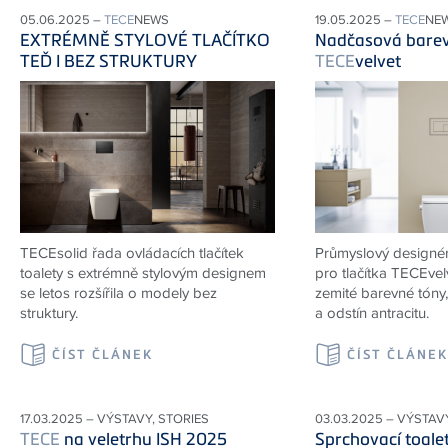
05.06.2025 –
TECE
NEWS
19.05.2025 –
TECE
NE
EXTRÉMNĚ STYLOVÉ TLAČÍTKO
Nadčasová barev
TEĎ I BEZ STRUKTURY
TECE
velvet
TECEsolid řada ovládacích tlačítek
Průmyslový designér
toalety s extrémně stylovým designem
pro tlačítka TECEvelv
se letos rozšířila o modely bez
zemité barevné tóny
struktury.
a odstín antracitu.
ČÍST ČLÁNEK
ČÍST ČLÁNE
17.03.2025 – VÝSTAVY, STORIES
03.03.2025 – VÝSTAV
TECE
na veletrhu ISH 2025
Sprchovací toale