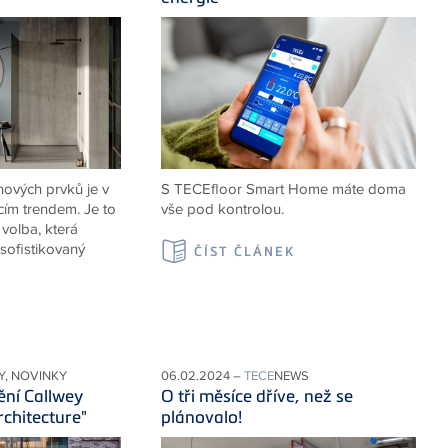
ových prvků je v
S TECEfloor Smart Home máte doma
cím trendem. Je to
vše pod kontrolou.
volba, která
sofistikovaný
ČÍST ČLÁNEK
K
Y, NOVINKY
06.02.2024 –
TECE
NEWS
ění Callwey
O tři měsíce dříve, než se
rchitecture"
plánovalo!