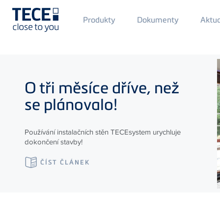
Main
Produkty
Dokumenty
Aktua
Menü
1
Skip to main content
O tři měsíce dříve, než
se plánovalo!
Používání instalačních stěn TECEsystem urychluje
dokončení stavby!
ČÍST ČLÁNEK