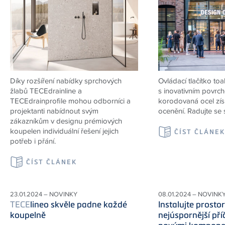
Díky rozšíření nabídky sprchových
Ovládací tlačítko to
žlabů TECEdrainline a
s inovativním povrc
TECEdrainprofile mohou odborníci a
korodovaná ocel získ
projektanti nabídnout svým
ocenění. Radujte se 
zákazníkům v designu prémiových
koupelen individuální řešení jejich
ČÍST ČLÁNE
potřeb i přání.
ČÍST ČLÁNEK
23.01.2024 – NOVINKY
08.01.2024 – NOVINK
TECE
lineo skvěle padne každé
Instalujte prosto
koupelně
nejúspornější pří