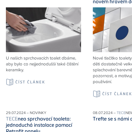
novém hravém de
U našich sprchovacích toalet dbáme,
Nové tlačítko toalet
aby bylo co nejjednodušší také čištění
děti dostatečně velké 
keramiky.
splachování barevn
pozornost, a motivu
používání.
ČÍST ČLÁNEK
ČÍST ČLÁNE
29.07.2024 – NOVINKY
08.07.2024 –
TECE
NE
TECE
neo sprchovací toaleta:
Trefte se s námi 
jednoduchá instalace pomocí
Retrofit panelu