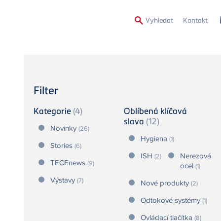
Secon
Vyhledat
Kontakt
Menu
Filter
Kategorie
(4)
Oblíbená klíčová
slova
(12)
Novinky
(26)
Hygiena
(1)
Stories
(6)
ISH
Nerezová
(2)
TECEnews
(9)
ocel
(1)
Výstavy
(7)
Nové produkty
(2)
Odtokové systémy
(1)
Ovládací tlačítka
(8)