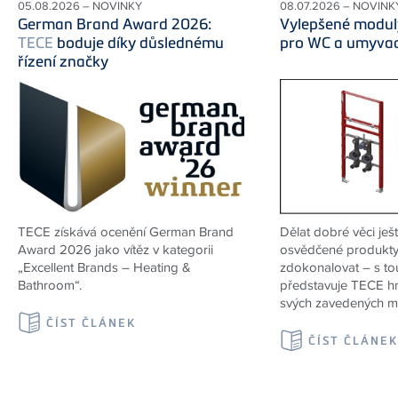
05.08.2026 – NOVINKY
08.07.2026 – NOVINK
German Brand Award 2026:
Vylepšené modu
TECE
boduje díky důslednému
pro WC a umyva
řízení značky
TECE získává ocenění German Brand
Dělat dobré věci ješt
Award 2026 jako vítěz v kategorii
osvědčené produkty
„Excellent Brands – Heating &
zdokonalovat – s to
Bathroom“.
představuje TECE h
svých zavedených m
ČÍST ČLÁNEK
ČÍST ČLÁNE