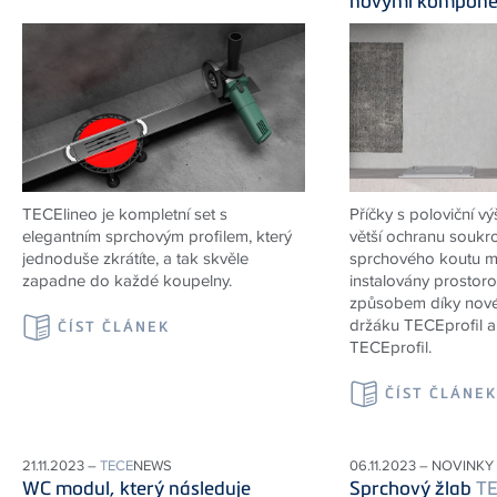
novými kompone
TECElineo je kompletní set s
Příčky s poloviční vý
elegantním sprchovým profilem, který
větší ochranu soukro
jednoduše zkrátíte, a tak skvěle
sprchového koutu m
zapadne do každé koupelny.
instalovány prostor
způsobem díky nov
držáku TECEprofil a
ČÍST ČLÁNEK
TECEprofil.
ČÍST ČLÁNE
21.11.2023 –
TECE
NEWS
06.11.2023 – NOVINKY
WC modul, který následuje
Sprchový žlab
T