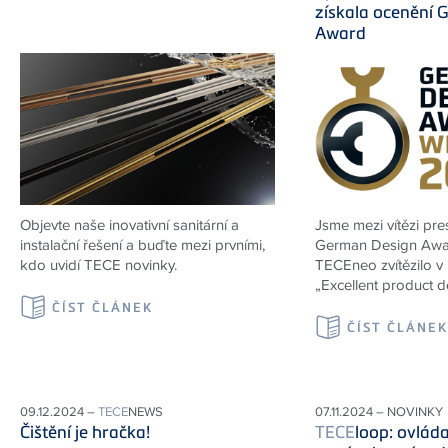
získala ocenění 
Award
Objevte naše inovativní sanitární a
Jsme mezi vítězi pre
instalační řešení a buďte mezi prvními,
German Design Awa
kdo uvidí TECE novinky.
TECEneo zvítězilo v 
„Excellent product d
ČÍST ČLÁNEK
ČÍST ČLÁNE
09.12.2024 –
TECE
NEWS
07.11.2024 – NOVINKY
Čištění je hračka!
TECE
loop: ovláda