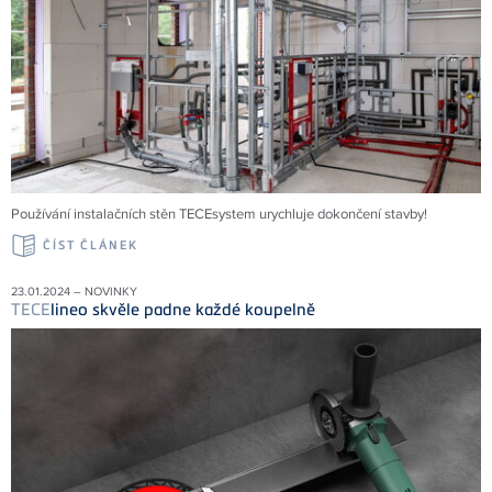
Používání instalačních stěn TECEsystem urychluje dokončení stavby!
ČÍST ČLÁNEK
23.01.2024 – NOVINKY
TECE
lineo skvěle padne každé koupelně