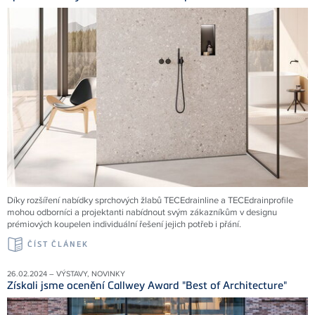
Díky rozšíření nabídky sprchových žlabů TECEdrainline a TECEdrainprofile
mohou odborníci a projektanti nabídnout svým zákazníkům v designu
prémiových koupelen individuální řešení jejich potřeb i přání.
ČÍST ČLÁNEK
26.02.2024 – VÝSTAVY, NOVINKY
Získali jsme ocenění Callwey Award "Best of Architecture"