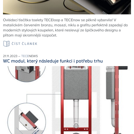
Ovládací tlačítka toalety TECEloop a TECEnow se pěkně vybarvila! V
metalickém červeném bronzu, mosazi, niklu a grafitu perfektně zapadají do
moderních stylových koupelen, které neslevují ze špičkového designu a
přitom mají skromnější rozpočet.
ČÍST ČLÁNEK
21.11.2023 –
TECE
NEWS
WC modul, který následuje funkci i potřebu trhu