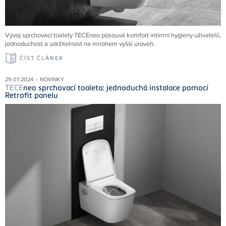
Vývoj sprchovací toalety TECEneo posouvá komfort intimní hygieny uživatelů,
jednoduchost a udržitelnost na mnohem vyšší úroveň.
ČÍST ČLÁNEK
29.07.2024 – NOVINKY
TECE
neo sprchovací toaleta: jednoduchá instalace pomocí
Retrofit panelu