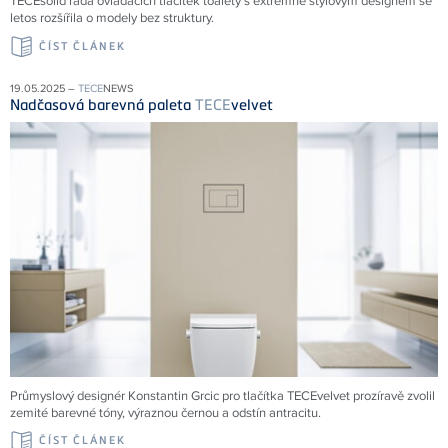
TECEsolid řada ovládacích tlačítek toalety s extrémně stylovým designem se
letos rozšířila o modely bez struktury.
ČÍST ČLÁNEK
19.05.2025 –
TECE
NEWS
Nadčasová barevná paleta
TECE
velvet
Průmyslový designér Konstantin Grcic pro tlačítka TECEvelvet prozíravě zvolil
zemité barevné tóny, výraznou černou a odstín antracitu.
ČÍST ČLÁNEK