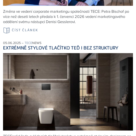
Změna ve vedení corporate marketingu společnosti
TECE
: Petra Bischof po
více než deseti letech předala k 1. červenci 2026 vedení marketingového
oddělení svému nástupci Denisi Gesslerovi.
ČÍST ČLÁNEK
05.06.2025 –
TECE
NEWS
EXTRÉMNĚ STYLOVÉ TLAČÍTKO TEĎ I BEZ STRUKTURY