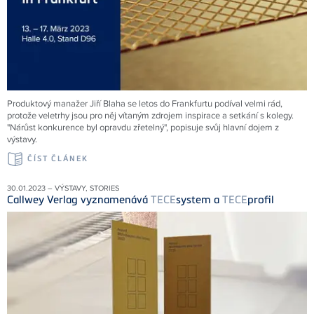
Produktový manažer Jiří Blaha se letos do Frankfurtu podíval velmi rád,
protože veletrhy jsou pro něj vítaným zdrojem inspirace a setkání s kolegy.
"Nárůst konkurence byl opravdu zřetelný", popisuje svůj hlavní dojem z
výstavy.
ČÍST ČLÁNEK
30.01.2023 – VÝSTAVY, STORIES
Callwey Verlag vyznamenává
TECE
system a
TECE
profil