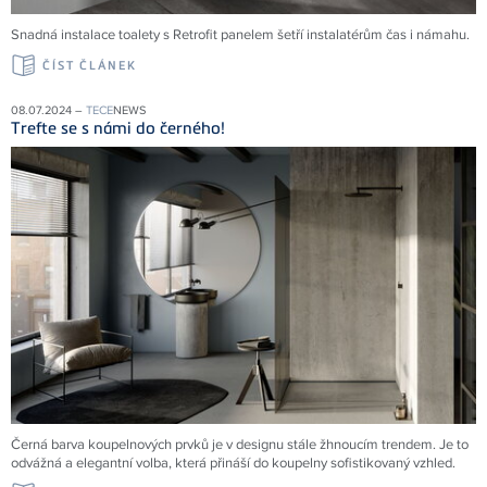
Snadná instalace toalety s Retrofit panelem šetří instalatérům čas i námahu.
ČÍST ČLÁNEK
08.07.2024 –
TECE
NEWS
Trefte se s námi do černého!
Černá barva koupelnových prvků je v designu stále žhnoucím trendem. Je to
odvážná a elegantní volba, která přináší do koupelny sofistikovaný vzhled.