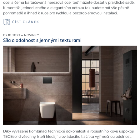
ocel a černá kartáčovaná nerezová ocel teď můžete dostat v praktické sadě.
K montáži jednoduchého a elegantního odtoku tak budete mít vše pěkně
pohromadě a ihned k ruce pro rychlou a bezproblémovou instalaci.
ČÍST ČLÁNEK
02.10.2023 – NOVINKY
Síla a odolnost s jemnými texturami
Díky vyvážené kombinaci technické dokonalosti a robustního kovu uspokojí
TECEsolid všechny, kteří hledají u ovládacího tlačítka vyjímečnou odolnost,