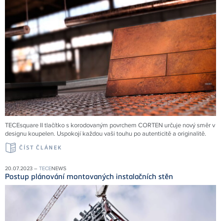
TECEsquare II tlačítko s korodovaným povrchem CORTEN určuje nový směr v
designu koupelen. Uspokojí každou vaši touhu po autenticitě a originalitě.
ČÍST ČLÁNEK
20.07.2023 –
TECE
NEWS
Postup plánování montovaných instalačních stěn