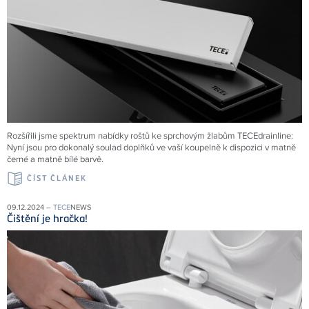
Rozšířili jsme spektrum nabídky roštů ke sprchovým žlabům
TECE
drainline:
Nyní jsou pro dokonalý soulad doplňků ve vaší koupelně k dispozici v matně
černé a matně bílé barvě.
ČÍST ČLÁNEK
09.12.2024 –
TECE
NEWS
Čištění je hračka!