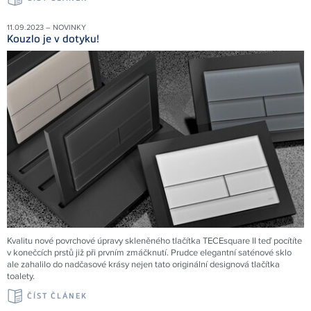
11.09.2023 – NOVINKY
Kouzlo je v dotyku!
Kvalitu nové povrchové úpravy skleněného tlačítka TECEsquare II teď pocítíte
v konečcích prstů již při prvním zmáčknutí. Prudce elegantní saténové sklo
ale zahalilo do nadčasové krásy nejen tato originální designová tlačítka
toalety.
ČÍST ČLÁNEK