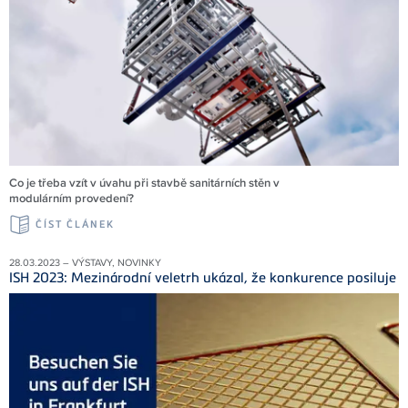
Co je třeba vzít v úvahu při stavbě sanitárních stěn v
modulárním provedení?
ČÍST ČLÁNEK
28.03.2023 – VÝSTAVY, NOVINKY
ISH 2023: Mezinárodní veletrh ukázal, že konkurence posiluje