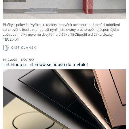
Příčky s poloviční výškou u toalety, pro větší ochranu soukromí či oddělení
sprchového koutu mohou být nyní instalovány prostorově nejúspornějším
způsobem díky novému dvojitému držáku TECEprofil a držáku vložky
TECEprofil.
ČÍST ČLÁNEK
14.12.2023 – NOVINKY
TECE
loop a
TECE
now se pouští do metalu!