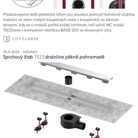
Představujeme další praktické řešení pro stavební průmysl! Extrémně složitou
instalaci ve velmi malých koupelnách nebo v koupelnách se šikmým
stropem, kdy se u modulů počítá každý centimetr, teď vyřeší WC modul
TECEbase s kompaktní nádržkou BASE 320 se zkosenými rohy.
ČÍST ČLÁNEK
06.11.2023 – NOVINKY
Sprchový žlab
TECE
drainline pěkně pohromadě