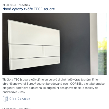
21.08.2023 – NOVINKY
Nové výrazy tváře
TECE
square
Tlačítka TECEsquare oživují nejen ve své druhé řadě výraz jasnými líniemi
ohraničené tváře! Surový povrch korodované oceli CORTEN, ale také prudce
elegantní saténové sklo zahalilo originální designové tlačítko toalety do
nadčasové krásy.
ČÍST ČLÁNEK