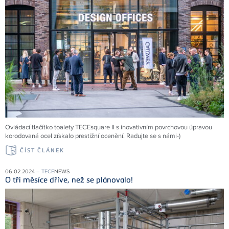
Ovládací tlačítko toalety TECEsquare II s inovativním povrchovou úpravou
korodovaná ocel získalo prestižní ocenění. Radujte se s námi-)
ČÍST ČLÁNEK
06.02.2024 –
TECE
NEWS
O tři měsíce dříve, než se plánovalo!