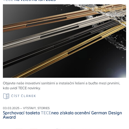
Objevte naše inovativní sanitární a instalační řešení a buďte mezi prvními,
kdo uvidí TECE novinky.
ČÍST ČLÁNEK
03.03.2025 – VÝSTAVY, STORIES
Sprchovací toaleta
TECE
neo získala ocenění German Design
Award