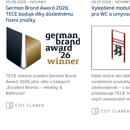
05.08.2026 – NOVINKY
08.07.2026 – NOVINK
German Brand Award 2026:
Vylepšené modul
TECE boduje díky důslednému
pro WC a umyva
řízení značky
TECE získává ocenění German Brand
Dělat dobré věci ješt
Award 2026 jako vítěz v kategorii
osvědčené produkty
„Excellent Brands – Heating &
zdokonalovat – s to
Bathroom“.
představuje TECE h
svých zavedených m
ČÍST ČLÁNEK
ČÍST ČLÁNE