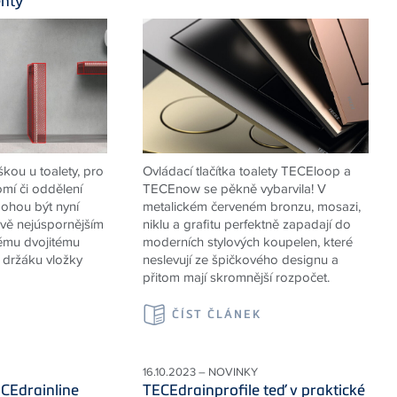
nty
škou u toalety, pro
Ovládací tlačítka toalety TECEloop a
mí či oddělení
TECEnow se pěkně vybarvila! V
ohou být nyní
metalickém červeném bronzu, mosazi,
ově nejúspornějším
niklu a grafitu perfektně zapadají do
ému dvojitému
moderních stylových koupelen, které
 držáku vložky
neslevují ze špičkového designu a
přitom mají skromnější rozpočet.
K
ČÍST ČLÁNEK
16.10.2023 – NOVINKY
CEdrainline
TECEdrainprofile teď v praktické