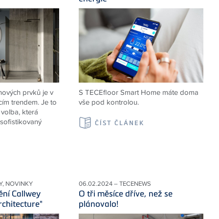
ových prvků je v
S TECEfloor Smart Home máte doma
cím trendem. Je to
vše pod kontrolou.
volba, která
sofistikovaný
ČÍST ČLÁNEK
K
Y, NOVINKY
06.02.2024 – TECENEWS
ění Callwey
O tři měsíce dříve, než se
rchitecture"
plánovalo!