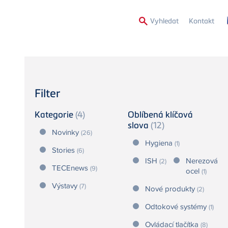
Secon
Vyhledat
Kontakt
Menu
Filter
Kategorie
(4)
Oblíbená klíčová
slova
(12)
Novinky
(26)
Hygiena
(1)
Stories
(6)
ISH
Nerezová
(2)
TECEnews
(9)
ocel
(1)
Výstavy
(7)
Nové produkty
(2)
Odtokové systémy
(1)
Ovládací tlačítka
(8)