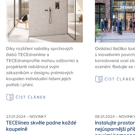
Díky rozšíření nabídky sprchových
Ovládací tlačítko to
žlabů TECEdrainline a
s inovativním povrc
TECEdrainprofile mohou odborníci a
korodovaná ocel získ
projektanti nabídnout svým
ocenění. Radujte se 
zákazníkům v designu prémiových
koupelen individuální řešení jejich
ČÍST ČLÁNE
potřeb i přání.
ČÍST ČLÁNEK
23.01.2024 – NOVINKY
08.01.2024 – NOVINK
TECElineo skvěle padne každé
Instalujte prosto
koupelně
nejúspornější pří