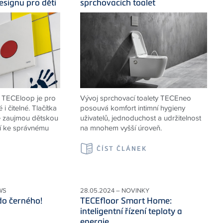
signu pro děti
sprchovacích toalet
y TECEloop je pro
Vývoj sprchovací toalety TECEneo
i čitelné. Tlačítka
posouvá komfort intimní hygieny
ě zaujmou dětskou
uživatelů, jednoduchost a udržitelnost
jí ke správnému
na mnohem vyšší úroveň.
ČÍST ČLÁNEK
K
WS
28.05.2024 – NOVINKY
do černého!
TECEfloor Smart Home:
inteligentní řízení teploty a
energie