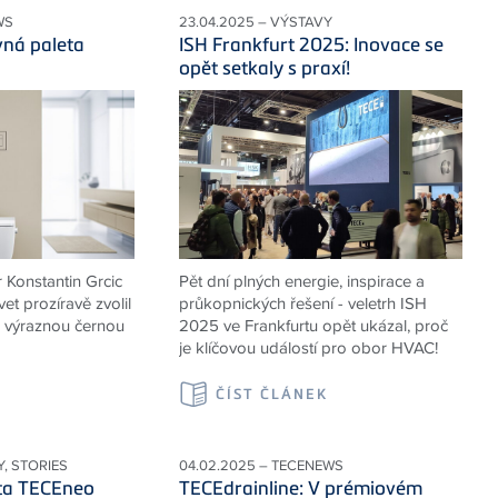
WS
23.04.2025 – VÝSTAVY
ná paleta
ISH Frankfurt 2025: Inovace se
opět setkaly s praxí!
 Konstantin Grcic
Pět dní plných energie, inspirace a
et prozíravě zvolil
průkopnických řešení - veletrh ISH
, výraznou černou
2025 ve Frankfurtu opět ukázal, proč
je klíčovou událostí pro obor HVAC!
K
ČÍST ČLÁNEK
Y, STORIES
04.02.2025 – TECENEWS
eta TECEneo
TECEdrainline: V prémiovém