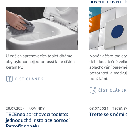
novém hravém de
U našich sprchovacích toalet dbáme,
Nové tlačítko toalet
aby bylo co nejjednodušší také čištění
děti dostatečně velké 
keramiky.
splachování barevn
pozornost, a motivu
používání.
ČÍST ČLÁNEK
ČÍST ČLÁNE
29.07.2024 – NOVINKY
08.07.2024 – TECENE
TECEneo sprchovací toaleta:
Trefte se s námi 
jednoduchá instalace pomocí
Retrofit panelu