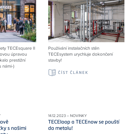
alety TECEsquare II
Používání instalačních stěn
hovou úpravou
TECEsystem urychluje dokončení
alo prestižní
stavby!
s námi-)
ČÍST ČLÁNEK
K
Y
14.12.2023 – NOVINKY
rově
TECEloop a TECEnow se pouští
čky s našimi
do metalu!