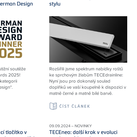
German Design
stylu
stižní soutěže
Rozšířili jsme spektrum nabídky roštů
rds 2025!
ke sprchovým žlabům TECEdrainline:
kategorii
Nyní jsou pro dokonalý soulad
esign“.
doplňků ve vaší koupelně k dispozici v
matně černé a matně bílé barvě.
K
ČÍST ČLÁNEK
09.09.2024 – NOVINKY
í tlačítko v
TECEneo: další krok v evoluci