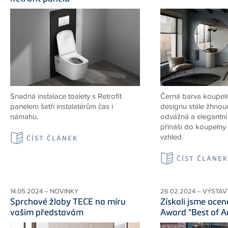
Snadná instalace toalety s Retrofit
Černá barva koupeln
panelem šetří instalatérům čas i
designu stále žhnou
námahu.
odvážná a elegantní 
přináší do koupelny 
vzhled.
ČÍST ČLÁNEK
ČÍST ČLÁNE
14.05.2024 – NOVINKY
26.02.2024 – VÝSTAV
Sprchové žlaby TECE na míru
Získali jsme ocen
vašim představám
Award "Best of A