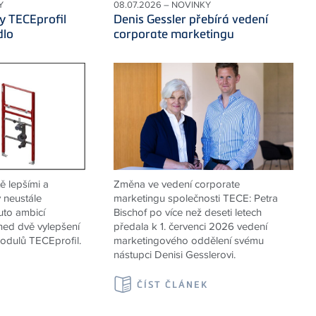
Y
08.07.2026 – NOVINKY
y TECEprofil
Denis Gessler přebírá vedení
dlo
corporate marketingu
ě lepšími a
Změna ve vedení corporate
 neustále
marketingu společnosti TECE: Petra
uto ambicí
Bischof po více než deseti letech
ned dvě vylepšení
předala k 1. červenci 2026 vedení
odulů TECEprofil.
marketingového oddělení svému
nástupci Denisi Gesslerovi.
K
ČÍST ČLÁNEK