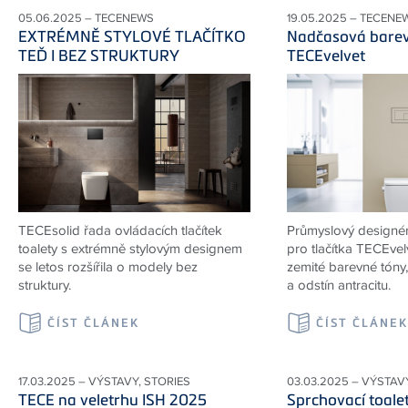
05.06.2025 – TECENEWS
19.05.2025 – TECENE
EXTRÉMNĚ STYLOVÉ TLAČÍTKO
Nadčasová barev
TEĎ I BEZ STRUKTURY
TECEvelvet
TECEsolid řada ovládacích tlačítek
Průmyslový designér
toalety s extrémně stylovým designem
pro tlačítka TECEvelv
se letos rozšířila o modely bez
zemité barevné tóny
struktury.
a odstín antracitu.
ČÍST ČLÁNEK
ČÍST ČLÁNE
17.03.2025 – VÝSTAVY, STORIES
03.03.2025 – VÝSTAV
TECE na veletrhu ISH 2025
Sprchovací toal