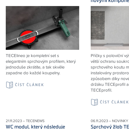
novými kompone
TECElineo je kompletní set s
Příčky s poloviční vý
elegantním sprchovým profilem, který
větší ochranu soukro
jednoduše zkrátíte, a tak skvěle
sprchového koutu m
zapadne do každé koupelny.
instalovány prostor
způsobem díky nov
držáku TECEprofil a
ČÍST ČLÁNEK
TECEprofil.
ČÍST ČLÁNE
21.11.2023 – TECENEWS
06.11.2023 – NOVINKY
WC modul, který následuje
Sprchový žlab TE