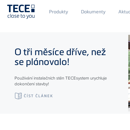
Main
Produkty
Dokumenty
Aktua
Menü
1
Skip to main content
O tři měsíce dříve, než
se plánovalo!
Používání instalačních stěn TECEsystem urychluje
dokončení stavby!
ČÍST ČLÁNEK