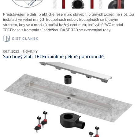
Představujeme další praktické řešení pro stavební průmysl! Extrémně složitou
instalaci ve velmi malých koupelnách nebo v koupelnách se šikmým
stropem, kdy se u modulů počítá každý centimetr, teď vyřeší WC modul
TECEbase s kompaktní nádržkou BASE 320 se zkosenými rohy.
ČÍST ČLÁNEK
06.11.2023 – NOVINKY
Sprchový žlab TECEdrainline pěkně pohromadě