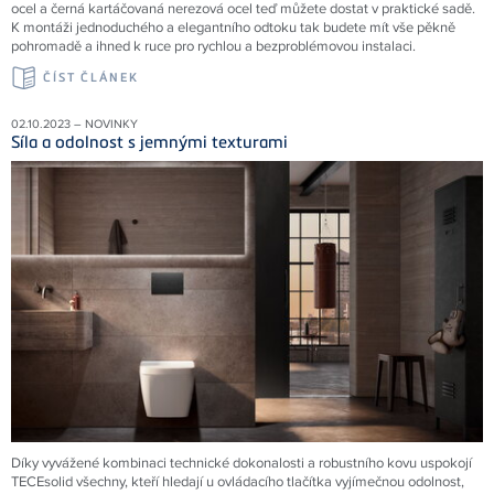
ocel a černá kartáčovaná nerezová ocel teď můžete dostat v praktické sadě.
K montáži jednoduchého a elegantního odtoku tak budete mít vše pěkně
pohromadě a ihned k ruce pro rychlou a bezproblémovou instalaci.
ČÍST ČLÁNEK
02.10.2023 – NOVINKY
Síla a odolnost s jemnými texturami
Díky vyvážené kombinaci technické dokonalosti a robustního kovu uspokojí
TECEsolid všechny, kteří hledají u ovládacího tlačítka vyjímečnou odolnost,