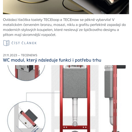
Ovládací tlačítka toalety TECEloop a TECEnow se pěkně vybarvila! V
metalickém červeném bronzu, mosazi, niklu a grafitu perfektně zapadají do
moderních stylových koupelen, které neslevují ze špičkového designu a
přitom mají skromnější rozpočet.
ČÍST ČLÁNEK
21.11.2023 – TECENEWS
WC modul, který následuje funkci i potřebu trhu