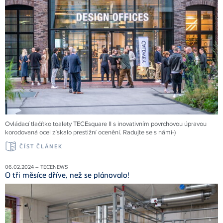
Ovládací tlačítko toalety TECEsquare II s inovativním povrchovou úpravou
korodovaná ocel získalo prestižní ocenění. Radujte se s námi-)
ČÍST ČLÁNEK
06.02.2024 – TECENEWS
O tři měsíce dříve, než se plánovalo!