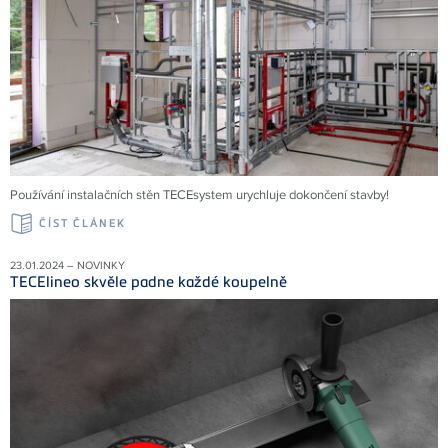
Používání instalačních stěn TECEsystem urychluje dokončení stavby!
ČÍST ČLÁNEK
23.01.2024 – NOVINKY
TECElineo skvěle padne každé koupelně