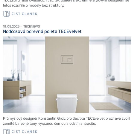
TECEsolid řada ovládacích tlačítek toalety s extrémně stylovým designem se
letos rozšířila o modely bez struktury.
ČÍST ČLÁNEK
19.05.2025 – TECENEWS
Nadčasová barevná paleta TECEvelvet
Průmyslový designér Konstantin Grcic pro tlačítka TECEvelvet prozíravě zvolil
zemité barevné tóny, výraznou černou a odstín antracitu.
ČÍST ČLÁNEK