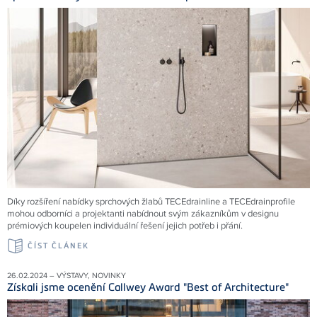
Díky rozšíření nabídky sprchových žlabů TECEdrainline a TECEdrainprofile
mohou odborníci a projektanti nabídnout svým zákazníkům v designu
prémiových koupelen individuální řešení jejich potřeb i přání.
ČÍST ČLÁNEK
26.02.2024 – VÝSTAVY, NOVINKY
Získali jsme ocenění Callwey Award "Best of Architecture"