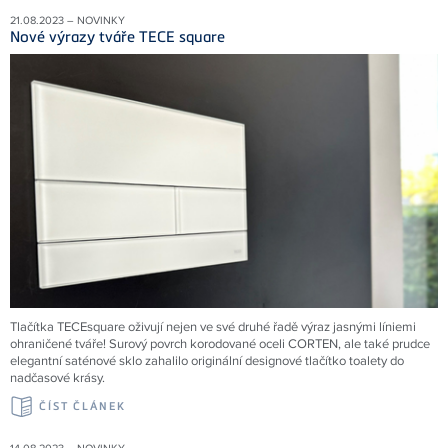
21.08.2023 – NOVINKY
Nové výrazy tváře TECE square
Tlačítka TECEsquare oživují nejen ve své druhé řadě výraz jasnými líniemi
ohraničené tváře! Surový povrch korodované oceli CORTEN, ale také prudce
elegantní saténové sklo zahalilo originální designové tlačítko toalety do
nadčasové krásy.
ČÍST ČLÁNEK