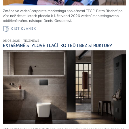
Změna ve vedení corporate marketingu společnosti TECE: Petra Bischof po
více než deseti letech předala k 1. červenci 2026 vedení marketingového
oddělení svému nástupci Denisi Gesslerovi.
ČÍST ČLÁNEK
05.06.2025 – TECENEWS
EXTRÉMNĚ STYLOVÉ TLAČÍTKO TEĎ I BEZ STRUKTURY