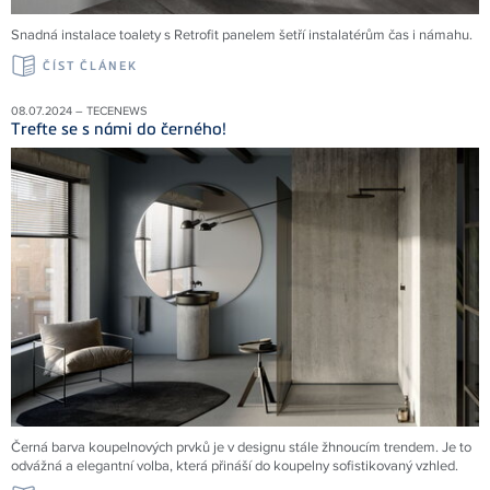
Snadná instalace toalety s Retrofit panelem šetří instalatérům čas i námahu.
ČÍST ČLÁNEK
08.07.2024 – TECENEWS
Trefte se s námi do černého!
Černá barva koupelnových prvků je v designu stále žhnoucím trendem. Je to
odvážná a elegantní volba, která přináší do koupelny sofistikovaný vzhled.