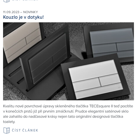
11.09.2023 – NOVINKY
Kouzlo je v dotyku!
Kvalitu nové povrchové úpravy skleněného tlačítka TECEsquare II teď pocítíte
v konečcích prstů již při prvním zmáčknutí. Prudce elegantní saténové sklo
ale zahalilo do nadčasové krásy nejen tato originální designová tlačítka
toalety.
ČÍST ČLÁNEK