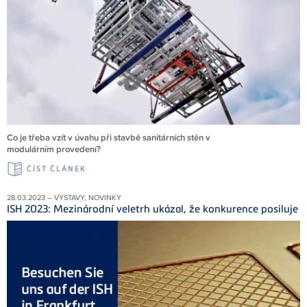
Co je třeba vzít v úvahu při stavbě sanitárních stěn v
modulárním provedení?
ČÍST ČLÁNEK
28.03.2023 – VÝSTAVY, NOVINKY
ISH 2023: Mezinárodní veletrh ukázal, že konkurence posiluje