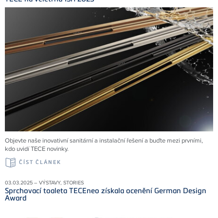
Objevte naše inovativní sanitární a instalační řešení a buďte mezi prvními,
kdo uvidí TECE novinky.
ČÍST ČLÁNEK
03.03.2025 – VÝSTAVY, STORIES
Sprchovací toaleta TECEneo získala ocenění German Design
Award