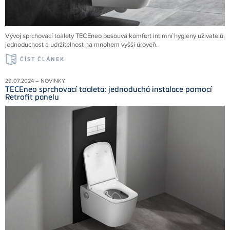
Vývoj sprchovací toalety TECEneo posouvá komfort intimní hygieny uživatelů,
jednoduchost a udržitelnost na mnohem vyšší úroveň.
ČÍST ČLÁNEK
29.07.2024 – NOVINKY
TECEneo sprchovací toaleta: jednoduchá instalace pomocí
Retrofit panelu