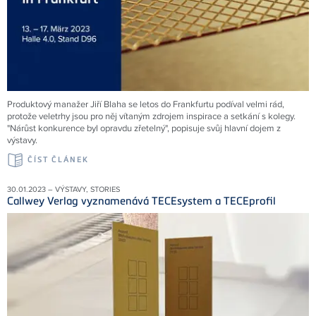
Produktový manažer Jiří Blaha se letos do Frankfurtu podíval velmi rád,
protože veletrhy jsou pro něj vítaným zdrojem inspirace a setkání s kolegy.
"Nárůst konkurence byl opravdu zřetelný", popisuje svůj hlavní dojem z
výstavy.
ČÍST ČLÁNEK
30.01.2023 – VÝSTAVY, STORIES
Callwey Verlag vyznamenává TECEsystem a TECEprofil