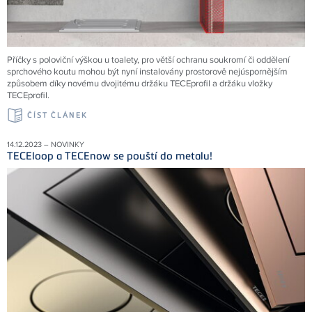
Příčky s poloviční výškou u toalety, pro větší ochranu soukromí či oddělení
sprchového koutu mohou být nyní instalovány prostorově nejúspornějším
způsobem díky novému dvojitému držáku TECEprofil a držáku vložky
TECEprofil.
ČÍST ČLÁNEK
14.12.2023 – NOVINKY
TECEloop a TECEnow se pouští do metalu!