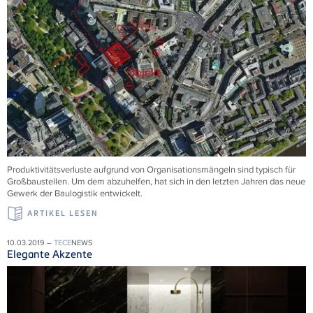
Produktivitätsverluste aufgrund von Organisationsmängeln sind typisch für
Großbaustellen. Um dem abzuhelfen, hat sich in den letzten Jahren das neue
Gewerk der Baulogistik entwickelt.
ARTIKEL LESEN
10.03.2019 –
TECE
NEWS
Elegante Akzente